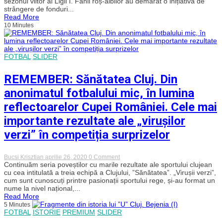
sezonul viitor al Ligii I. Fanii roș-albilor au demarat o inițiativă de
CFR
strângere de fonduri...
Cluj,
Read More
sprijină
10 Minutes
financiar
Dinamo:
„Oriunde
am
fost,
FOTBAL
SLIDER
mi-
am
asumat
REMEMBER: Sănătatea Cluj. Din
faptul
că
anonimatul fotbalului mic, în lumina
sunt
câine”
reflectoarelor Cupei României. Cele mai
importante rezultate ale „virușilor
verzi” în competiția surprizelor
on
Bucsi Krisztian
aprilie 26, 2020
0 Comment
REMEMBER:
Continuăm seria poveștilor cu marile rezultate ale sportului clujean
Sănătatea
cu cea intitulată a treia echipă a Clujului, ”Sănătatea”. „Virușii verzi”,
Cluj.
cum sunt cunoscuți printre pasionații sportului rege, și-au format un
Din
nume la nivel național,...
anonimatul
Read More
fotbalului
5 Minutes
mic,
FOTBAL
ISTORIE
PREMIUM
SLIDER
în
lumina