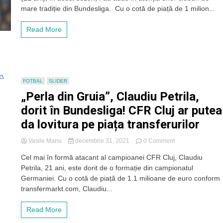
CFR
mare tradiție din Bundesliga. Cu o cotă de piață de 1 milion...
Cluj
în
Read More
cazul
unei
plecări
a
lui
Sava
FOTBAL
SLIDER
în
„Perla din Gruia”, Claudiu Petrila,
Bundesliga?
dorit în Bundesliga! CFR Cluj ar putea
da lovitura pe piața transferurilor
on
Vasile Manu
decembrie 31, 2021
0 Comment
„Perla
Cel mai în formă atacant al campioanei CFR Cluj, Claudiu
din
Petrila, 21 ani, este dorit de o formație din campionatul
Gruia”,
Claudiu
Germaniei. Cu o cotă de piață de 1.1 milioane de euro conform
Petrila,
transfermarkt.com, Claudiu...
dorit
în
Read More
Bundesliga!
CFR