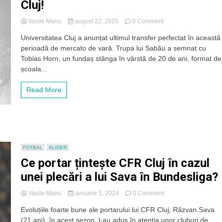
Cluj!
on
Vasile Manu
august 22, 2025
0 Comment
Un
Universitatea Cluj a anunțat ultimul transfer perfectat în această
fundaș
perioadă de mercato de vară. Trupa lui Sabău a semnat cu
de
20
Tobias Horn, un fundaș stânga în vârstă de 20 de ani, format de
ani
școala...
format
de
Read More
școala
de
fotbal
germană
a
semnat
cu
FOTBAL
SLIDER
„U”
Ce portar țintește CFR Cluj în cazul
Cluj!
unei plecări a lui Sava în Bundesliga?
on
Vasile Manu
ianuarie 5, 2024
0 Comment
Ce
Evoluțiile foarte bune ale portarului lui CFR Cluj, Răzvan Sava
portar
(21 ani), în acest sezon, l-au adus în atenția unor cluburi de
țintește