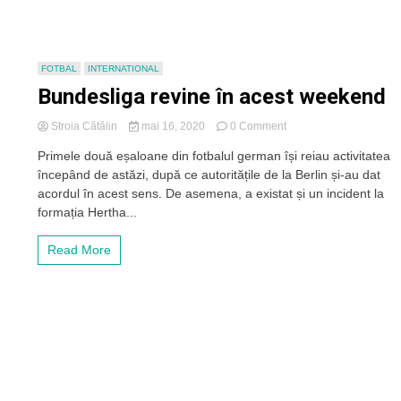
Cluj
ar
putea
da
FOTBAL
INTERNATIONAL
lovitura
Bundesliga revine în acest weekend
pe
piața
on
transferurilor
Stroia Cătălin
mai 16, 2020
0 Comment
Bundesliga
Primele două eșaloane din fotbalul german își reiau activitatea
revine
începând de astăzi, după ce autoritățile de la Berlin și-au dat
în
acest
acordul în acest sens. De asemena, a existat și un incident la
weekend
formația Hertha...
Read More