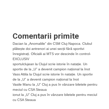
Comentarii primite
Dacian
la
„Anomaliile” din CSM Cluj-Napoca. Clubul
plătește doi antrenori ai unei secții fără sportivi
înregistrați. Oficialii ai MTS vor descinde în control-
EXCLUSIV
sportulclujean
la
Clujul scrie istorie în natație. Un
sportiv de la „U” a devenit campion național la înot
Vass Attila
la
Clujul scrie istorie în natație. Un sportiv
de la „U” a devenit campion național la înot
Vasile Manu
la
„U” Cluj a pus în vânzare biletele pentru
meciul cu CSA Steaua
ionut
la
„U” Cluj a pus în vânzare biletele pentru meciul
cu CSA Steaua