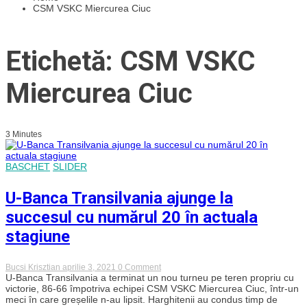
CSM VSKC Miercurea Ciuc
Etichetă: CSM VSKC
Miercurea Ciuc
3 Minutes
BASCHET
SLIDER
U-Banca Transilvania ajunge la
succesul cu numărul 20 în actuala
stagiune
on
Bucsi Krisztian
aprilie 3, 2021
0 Comment
U-
U-Banca Transilvania a terminat un nou turneu pe teren propriu cu
Banca
victorie, 86-66 împotriva echipei CSM VSKC Miercurea Ciuc, într-un
Transilvania
meci în care greșelile n-au lipsit. Harghitenii au condus timp de
ajunge