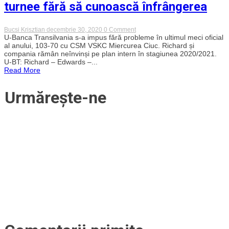
turnee fără să cunoască înfrângerea
on
Bucsi Krisztian
decembrie 30, 2020
0 Comment
Sfârșit
U-Banca Transilvania s-a impus fără probleme în ultimul meci oficial
de
al anului, 103-70 cu CSM VSKC Miercurea Ciuc. Richard și
an
compania rămân neînvinși pe plan intern în stagiunea 2020/2021.
cu
U-BT: Richard – Edwards –...
peste
Read More
100
de
puncte
Urmărește-ne
marcate.
U-
BT
încheie
primele
trei
turnee
fără
să
cunoască
înfrângerea