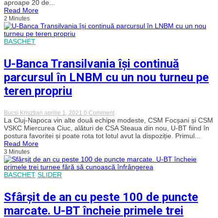
aproape 20 de...
la
Read More
succesul
2 Minutes
cu
numărul
20
în
BASCHET
actuala
stagiune
U-Banca Transilvania își continuă
parcursul în LNBM cu un nou turneu pe
teren propriu
on
Bucsi Krisztian
aprilie 1, 2021
0 Comment
U-
La Cluj-Napoca vin alte două echipe modeste, CSM Focșani și CSM
Banca
VSKC Miercurea Ciuc, alături de CSA Steaua din nou, U-BT fiind în
Transilvania
postura favoritei și poate rota tot lotul avut la dispoziție. Primul...
își
Read More
continuă
3 Minutes
parcursul
în
LNBM
cu
BASCHET
SLIDER
un
nou
Sfârșit de an cu peste 100 de puncte
turneu
pe
marcate. U-BT încheie primele trei
teren
propriu