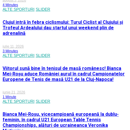
august 5, 2026
4 Minutes
ALTE SPORTURI
SLIDER
Clujul intră în febra ciclismului: Turul Ciclist al Clujului și
Trofeul Ardealului dau startul unui weekend plin de
adrenalină
iulie 11, 2026
3 Minutes
ALTE SPORTURI
SLIDER
Viitorul sună bine în tenisul de masă românesc! Bianca
Mei-Roșu aduce României aurul în cadrul Campionatelor
Europene de Tenis de masă U21 de la Cluj-Napoca!
iunie 21, 2026
1 Minute
ALTE SPORTURI
SLIDER
Bianca Mei-Roșu, vicecampioană europeană la dublu-
feminin, în cadrul U21 European Table Tennis
Championships, alături de ucraineanca Veronika