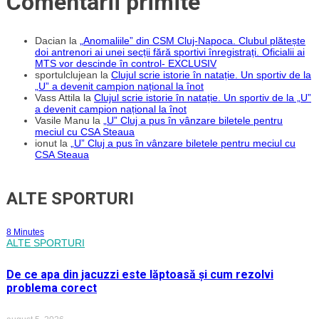
Comentarii primite
Dacian
la
„Anomaliile” din CSM Cluj-Napoca. Clubul plătește
doi antrenori ai unei secții fără sportivi înregistrați. Oficialii ai
MTS vor descinde în control- EXCLUSIV
sportulclujean
la
Clujul scrie istorie în natație. Un sportiv de la
„U” a devenit campion național la înot
Vass Attila
la
Clujul scrie istorie în natație. Un sportiv de la „U”
a devenit campion național la înot
Vasile Manu
la
„U” Cluj a pus în vânzare biletele pentru
meciul cu CSA Steaua
ionut
la
„U” Cluj a pus în vânzare biletele pentru meciul cu
CSA Steaua
ALTE SPORTURI
8 Minutes
ALTE SPORTURI
De ce apa din jacuzzi este lăptoasă și cum rezolvi
problema corect