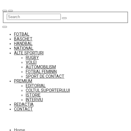
Skip
to
content
FOTBAL
BASCHET
HANDBAL
NATIONAL
ALTE SPORTURI
RUGBY
VOLEI
AUTOMOBILISM
FOTBAL FEMININ
SPORT DE CONTACT
PREMIUM
EDITORIAL
COLTUL SUPORTERULUI
ISTORIE
INTERVIU
REDACTIA
CONTACT
Home