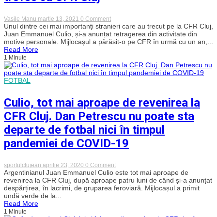
după
succesul
categoric
on
Vasile Manu
martie 13, 2021
0 Comment
cu
Culio
Unul dintre cei mai importanți stranieri care au trecut pe la CFR Cluj,
Sepsi
și-
Juan Emmanuel Culio, și-a anunțat retragerea din activitate din
a
motive personale. Mijlocașul a părăsit-o pe CFR în urmă cu un an,...
anunțat
Read More
retragerea
1 Minute
din
activitate
din
motive
FOTBAL
personale!
Are
Culio, tot mai aproape de revenirea la
11
trofee
CFR Cluj. Dan Petrescu nu poate sta
cu
CFR
departe de fotbal nici în timpul
Cluj
pandemiei de COVID-19
on
sportulclujean
aprilie 23, 2020
0 Comment
Culio,
Argentinianul Juan Emmanuel Culio este tot mai aproape de
tot
revenirea la CFR Cluj, după aproape patru luni de când și-a anunțat
mai
despărțirea, în lacrimi, de gruparea feroviară. Mijlocașul a primit
aproape
undă verde de la...
de
Read More
revenirea
1 Minute
la