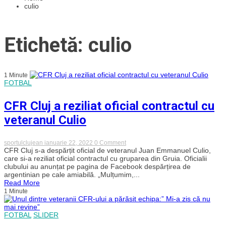
culio
Etichetă: culio
1 Minute
FOTBAL
CFR Cluj a reziliat oficial contractul cu
veteranul Culio
on
sportulclujean
ianuarie 22, 2022
0 Comment
CFR
CFR Cluj s-a despărțit oficial de veteranul Juan Emmanuel Culio,
Cluj
care si-a reziliat oficial contractul cu gruparea din Gruia. Oficialii
a
clubului au anunțat pe pagina de Facebook despărțirea de
reziliat
argentinian pe cale amiabilă. „Mulțumim,...
oficial
Read More
contractul
1 Minute
cu
veteranul
Culio
FOTBAL
SLIDER