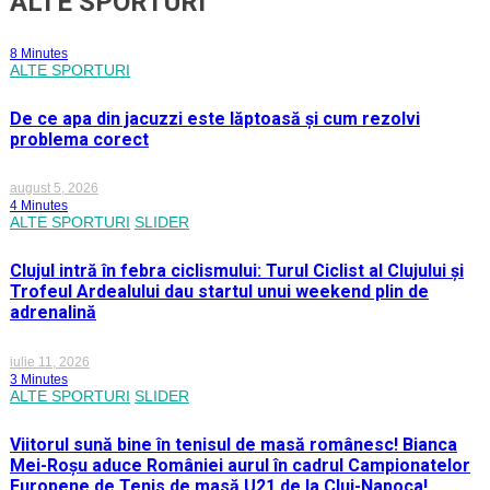
ALTE SPORTURI
8 Minutes
ALTE SPORTURI
De ce apa din jacuzzi este lăptoasă și cum rezolvi
problema corect
august 5, 2026
4 Minutes
ALTE SPORTURI
SLIDER
Clujul intră în febra ciclismului: Turul Ciclist al Clujului și
Trofeul Ardealului dau startul unui weekend plin de
adrenalină
iulie 11, 2026
3 Minutes
ALTE SPORTURI
SLIDER
Viitorul sună bine în tenisul de masă românesc! Bianca
Mei-Roșu aduce României aurul în cadrul Campionatelor
Europene de Tenis de masă U21 de la Cluj-Napoca!