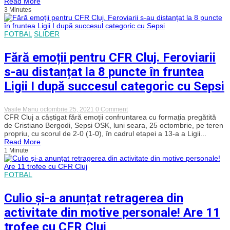
Read More
din
3 Minutes
nou
campion
cu
CFR
FOTBAL
SLIDER
Cluj:
„Normal
Fără emoții pentru CFR Cluj. Feroviarii
că
suntem
s-au distanțat la 8 puncte în fruntea
favoriți
la
Ligii I după succesul categoric cu Sepsi
titlu”
on
Vasile Manu
octombrie 25, 2021
0 Comment
Fără
CFR Cluj a câștigat fără emoții confruntarea cu formația pregătită
emoții
de Cristiano Bergodi, Sepsi OSK, luni seara, 25 octombrie, pe teren
pentru
propriu, cu scorul de 2-0 (1-0), în cadrul etapei a 13-a a Ligii...
CFR
Read More
Cluj.
1 Minute
Feroviarii
s-
au
distanțat
FOTBAL
la
8
Culio și-a anunțat retragerea din
puncte
în
activitate din motive personale! Are 11
fruntea
Ligii
trofee cu CFR Cluj
I