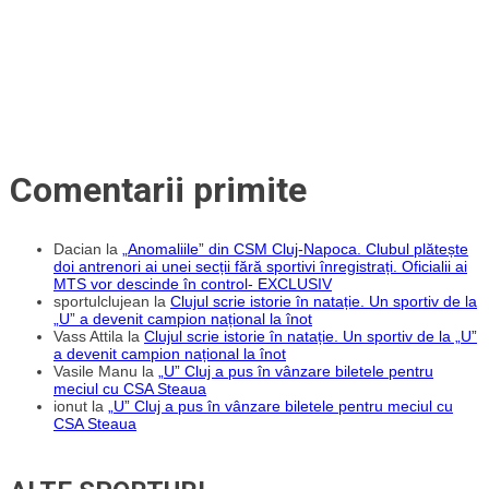
Comentarii primite
Dacian
la
„Anomaliile” din CSM Cluj-Napoca. Clubul plătește
doi antrenori ai unei secții fără sportivi înregistrați. Oficialii ai
MTS vor descinde în control- EXCLUSIV
sportulclujean
la
Clujul scrie istorie în natație. Un sportiv de la
„U” a devenit campion național la înot
Vass Attila
la
Clujul scrie istorie în natație. Un sportiv de la „U”
a devenit campion național la înot
Vasile Manu
la
„U” Cluj a pus în vânzare biletele pentru
meciul cu CSA Steaua
ionut
la
„U” Cluj a pus în vânzare biletele pentru meciul cu
CSA Steaua