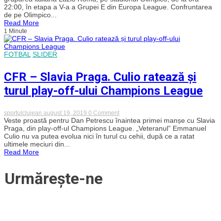
la
liberă
22:00, în etapa a V-a a Grupei E din Europa League. Confruntarea
un
cu
de pe Olimpico...
punct
Astra
Read More
de
la
1 Minute
primăvara
ultimul
europeană.
meci
Brigadă
al
turcă
FOTBAL
SLIDER
argentinianului
condusă
în
de
vișiniu
Ali
CFR – Slavia Praga. Culio ratează și
Palabiyik
la
turul play-off-ului Champions League
meciul
de
pe
on
sportulclujean
august 19, 2019
0 Comment
Olimpico
CFR
Veste proastă pentru Dan Petrescu înaintea primei manșe cu Slavia
cu
–
Praga, din play-off-ul Champions League. „Veteranul” Emmanuel
Lazio
Slavia
Roma
Culio nu va putea evolua nici în turul cu cehii, după ce a ratat
Praga.
ultimele meciuri din...
Culio
Read More
ratează
și
turul
Urmărește-ne
play-
off-
ului
Champions
League