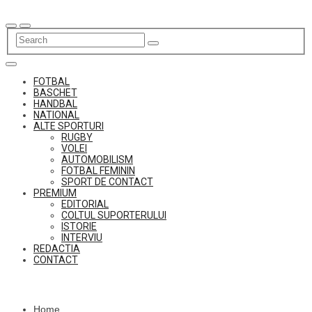
Skip
to
content
FOTBAL
BASCHET
HANDBAL
NATIONAL
ALTE SPORTURI
RUGBY
VOLEI
AUTOMOBILISM
FOTBAL FEMININ
SPORT DE CONTACT
PREMIUM
EDITORIAL
COLTUL SUPORTERULUI
ISTORIE
INTERVIU
REDACTIA
CONTACT
Home