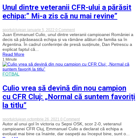
Unul dintre veteranii CFR-ului a părăsit
echipa:” Mi-a zis că nu mai revine”
on
sportulclujean
ianuarie 5, 2022
0 Comment
Unul
Juan Emmanuel Culio, unul dintre veteranii campioanei României a
dintre
decis să părăsească echipa și va rămâne alături de familia sa în
veteranii
Argentina. În cadrul conferinței de presă susținute, Dan Petrescu a
CFR-
explicat faptul că...
ului
Read More
a
1 Minute
părăsit
echipa:”
Mi-
a
FOTBAL
zis
că
nu
Culio vrea să devină din nou campion
mai
revine”
cu CFR Cluj: „Normal că suntem favoriți
la titlu”
on
sportulclujean
octombrie 26, 2021
0 Comment
Culio
Autor al unui gol în victoria cu Sepsi OSK, scor 2-0, veteranul
vrea
campioanei CFR Cluj, Emmanuel Culio a declarat că echipa a
să
evoluat mai bine ca înainte, dar oaspeții au început bine, sunt o...
devină