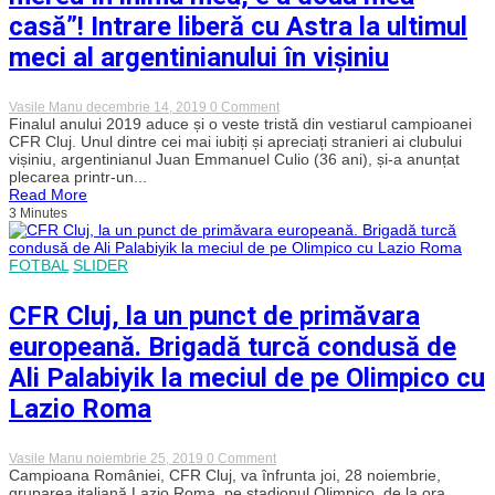
casă”! Intrare liberă cu Astra la ultimul
meci al argentinianului în vișiniu
on
Vasile Manu
decembrie 14, 2019
0 Comment
Culio,
Finalul anului 2019 aduce și o veste tristă din vestiarul campioanei
mesaj
CFR Cluj. Unul dintre cei mai iubiți și apreciați stranieri ai clubului
de
vișiniu, argentinianul Juan Emmanuel Culio (36 ani), și-a anunțat
adio
plecarea printr-un...
în
Read More
lacrimi
3 Minutes
pentru
fanii
lui
CFR
FOTBAL
SLIDER
Cluj:
„Acest
club
CFR Cluj, la un punct de primăvara
va
fi
europeană. Brigadă turcă condusă de
mereu
în
Ali Palabiyik la meciul de pe Olimpico cu
inima
mea,
Lazio Roma
e
a
doua
on
Vasile Manu
noiembrie 25, 2019
0 Comment
mea
CFR
Campioana României, CFR Cluj, va înfrunta joi, 28 noiembrie,
casă”!
Cluj,
gruparea italiană Lazio Roma, pe stadionul Olimpico, de la ora
Intrare