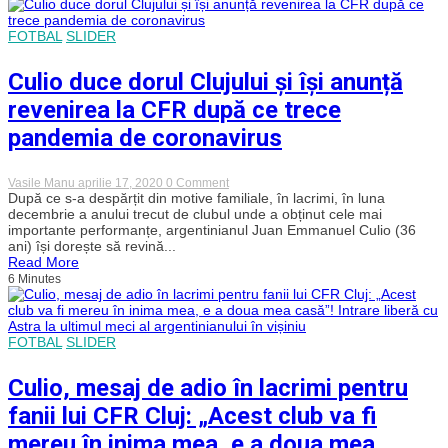
CFR
Cluj.
Dan
FOTBAL
SLIDER
Petrescu
nu
poate
Culio duce dorul Clujului și își anunță
sta
departe
revenirea la CFR după ce trece
de
fotbal
pandemia de coronavirus
nici
în
timpul
on
Vasile Manu
aprilie 17, 2020
0 Comment
pandemiei
Culio
După ce s-a despărțit din motive familiale, în lacrimi, în luna
de
duce
decembrie a anului trecut de clubul unde a obținut cele mai
COVID-
dorul
19
importante performanțe, argentinianul Juan Emmanuel Culio (36
Clujului
ani) își dorește să revină...
și
Read More
își
6 Minutes
anunță
revenirea
la
CFR
după
FOTBAL
SLIDER
ce
trece
pandemia
Culio, mesaj de adio în lacrimi pentru
de
coronavirus
fanii lui CFR Cluj: „Acest club va fi
mereu în inima mea, e a doua mea