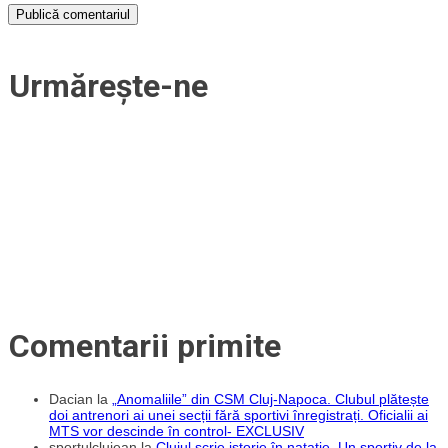
Urmărește-ne
Comentarii primite
Dacian
la
„Anomaliile” din CSM Cluj-Napoca. Clubul plătește
doi antrenori ai unei secții fără sportivi înregistrați. Oficialii ai
MTS vor descinde în control- EXCLUSIV
sportulclujean
la
Clujul scrie istorie în natație. Un sportiv de la