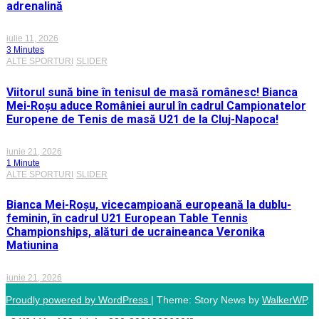
adrenalină
iulie 11, 2026
3 Minutes
ALTE SPORTURI
SLIDER
Viitorul sună bine în tenisul de masă românesc! Bianca
Mei-Roșu aduce României aurul în cadrul Campionatelor
Europene de Tenis de masă U21 de la Cluj-Napoca!
iunie 21, 2026
1 Minute
ALTE SPORTURI
SLIDER
Bianca Mei-Roșu, vicecampioană europeană la dublu-
feminin, în cadrul U21 European Table Tennis
Championships, alături de ucraineanca Veronika
Matiunina
iunie 21, 2026
Proudly powered by WordPress
|
Theme: Story News by
WalkerWP
.