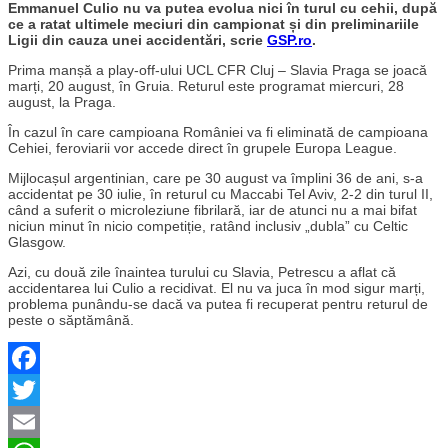
Emmanuel Culio nu va putea evolua nici în turul cu cehii, după
ce a ratat ultimele meciuri din campionat și din preliminariile
Ligii din cauza unei accidentări, scrie
GSP.ro
.
Prima manșă a play-off-ului UCL CFR Cluj – Slavia Praga se joacă
marți, 20 august, în Gruia. Returul este programat miercuri, 28
august, la Praga.
În cazul în care campioana României va fi eliminată de campioana
Cehiei, feroviarii vor accede direct în grupele Europa League.
Mijlocașul argentinian, care pe 30 august va împlini 36 de ani, s-a
accidentat pe 30 iulie, în returul cu Maccabi Tel Aviv, 2-2 din turul II,
când a suferit o microleziune fibrilară, iar de atunci nu a mai bifat
niciun minut în nicio competiție, ratând inclusiv „dubla” cu Celtic
Glasgow.
Azi, cu două zile înaintea turului cu Slavia, Petrescu a aflat că
accidentarea lui Culio a recidivat. El nu va juca în mod sigur marți,
problema punându-se dacă va putea fi recuperat pentru returul de
peste o săptămână.
Facebook
Twitter