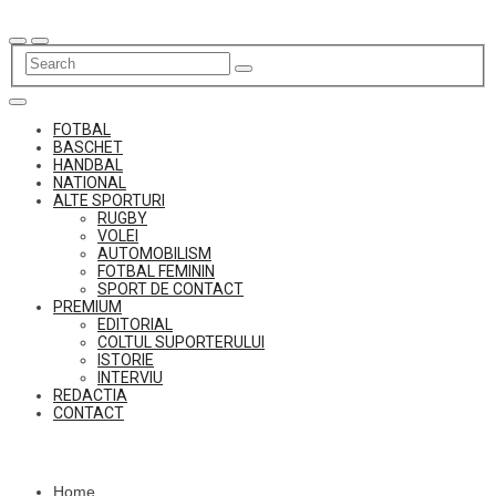
Skip
to
content
FOTBAL
BASCHET
HANDBAL
NATIONAL
ALTE SPORTURI
RUGBY
VOLEI
AUTOMOBILISM
FOTBAL FEMININ
SPORT DE CONTACT
PREMIUM
EDITORIAL
COLTUL SUPORTERULUI
ISTORIE
INTERVIU
REDACTIA
CONTACT
Home