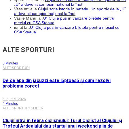
„U” a devenit campion național la înot
Vass Attila
la
Clujul scrie istorie în natație. Un sportiv de la „U”
a devenit campion național la înot
Vasile Manu
la
„U” Cluj a pus în vânzare biletele pentru
meciul cu CSA Steaua
ionut
la
„U” Cluj a pus în vânzare biletele pentru meciul cu
CSA Steaua
ALTE SPORTURI
8 Minutes
ALTE SPORTURI
De ce apa din jacuzzi este lăptoasă și cum rezolvi
problema corect
august 5, 2026
4 Minutes
ALTE SPORTURI
SLIDER
Clujul intră în febra ciclismului: Turul Ciclist al Clujului și
Trofeul Ardealului dau startul unui weekend plin de