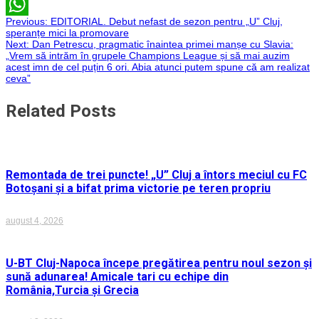
Email
Navigare
Previous:
EDITORIAL. Debut nefast de sezon pentru „U” Cluj,
WhatsApp
speranțe mici la promovare
Next:
Dan Petrescu, pragmatic înaintea primei manșe cu Slavia:
în
„Vrem să intrăm în grupele Champions League și să mai auzim
acest imn de cel puțin 6 ori. Abia atunci putem spune că am realizat
articole
ceva”
Related Posts
Remontada de trei puncte! „U” Cluj a întors meciul cu FC
Botoșani și a bifat prima victorie pe teren propriu
august 4, 2026
U-BT Cluj-Napoca începe pregătirea pentru noul sezon și
sună adunarea! Amicale tari cu echipe din
România,Turcia și Grecia