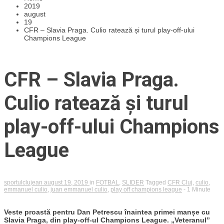
2019
august
19
CFR – Slavia Praga. Culio ratează și turul play-off-ului
Champions League
CFR – Slavia Praga.
Culio ratează și turul
play-off-ului Champions
League
sportulclujean
august 19, 2019
in
FOTBAL
,
SLIDER
Tagged
CFR Cluj
,
culio
,
emmanuel culio
,
juan emmanuel culio
,
play off champions league
- 1 Minute
Veste proastă pentru Dan Petrescu înaintea primei manșe cu
Slavia Praga, din play-off-ul Champions League. „Veteranul”