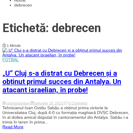
Home
debrecen
Etichetă: debrecen
1 Minute
FOTBAL
„U” Cluj s-a distrat cu Debrecen și a
obținut primul succes din Antalya. Un
atacant israelian, în probe!
on
sportulclujean
ianuarie 10, 2023
0 Comment
„U”
Tehnicianul Ioan Ovidiu Sabău a obținut prima victorie la
Cluj
Universitatea Cluj, după 4-0 cu formația maghiară DVSC Debrecen,
s-
în al doilea amical disputat în cantonamentul din Antalya. Sabău i-a
a
trimis în teren în prima...
distrat
Read More
cu
Debrecen