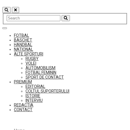
Skip
to
content
FOTBAL
BASCHET
HANDBAL
NATIONAL
ALTE SPORTURI
RUGBY
VOLEI
AUTOMOBILISM
FOTBAL FEMININ
SPORT DE CONTACT
PREMIUM
EDITORIAL
COLTUL SUPORTERULUI
ISTORIE
INTERVIU
REDACTIA
CONTACT