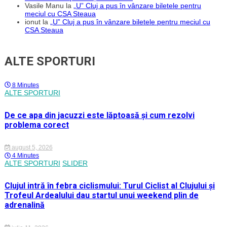
Vasile Manu
la
„U” Cluj a pus în vânzare biletele pentru
meciul cu CSA Steaua
ionut
la
„U” Cluj a pus în vânzare biletele pentru meciul cu
CSA Steaua
ALTE SPORTURI
8 Minutes
ALTE SPORTURI
De ce apa din jacuzzi este lăptoasă și cum rezolvi
problema corect
august 5, 2026
4 Minutes
ALTE SPORTURI
SLIDER
Clujul intră în febra ciclismului: Turul Ciclist al Clujului și
Trofeul Ardealului dau startul unui weekend plin de
adrenalină