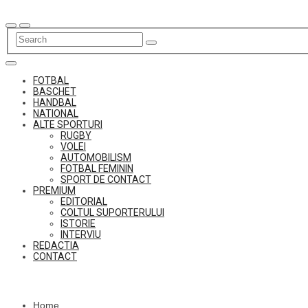
Skip
to
content
FOTBAL
BASCHET
HANDBAL
NATIONAL
ALTE SPORTURI
RUGBY
VOLEI
AUTOMOBILISM
FOTBAL FEMININ
SPORT DE CONTACT
PREMIUM
EDITORIAL
COLTUL SUPORTERULUI
ISTORIE
INTERVIU
REDACTIA
CONTACT
Home