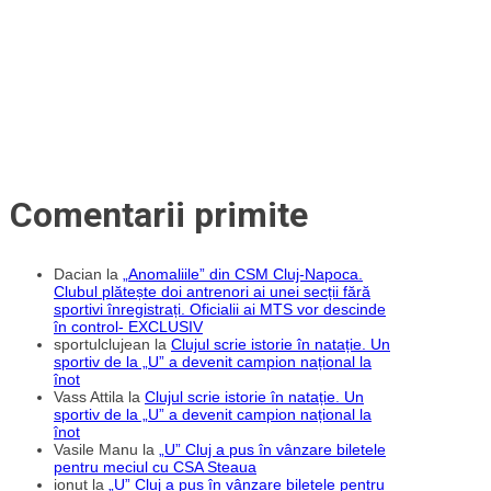
cea
care
să
facă
diferența”
Comentarii primite
Dacian
la
„Anomaliile” din CSM Cluj-Napoca.
Clubul plătește doi antrenori ai unei secții fără
sportivi înregistrați. Oficialii ai MTS vor descinde
în control- EXCLUSIV
sportulclujean
la
Clujul scrie istorie în natație. Un
sportiv de la „U” a devenit campion național la
înot
Vass Attila
la
Clujul scrie istorie în natație. Un
sportiv de la „U” a devenit campion național la
înot
Vasile Manu
la
„U” Cluj a pus în vânzare biletele
pentru meciul cu CSA Steaua
ionut
la
„U” Cluj a pus în vânzare biletele pentru