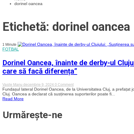
dorinel oancea
Etichetă: dorinel oancea
1 Minute
FOTBAL
Dorinel Oancea, înainte de derby-ul Cluju
care să facă diferența”
on
Vasile Manu
decembrie 9, 2024
0 Comment
Dorinel
Fundașul lateral Dorinel Oancea, de la Universitatea Cluj, a prefațat
Oancea,
Cluj. Oancea a declarat că susținerea suporterilor poate fi...
înainte
Read More
de
derby-
ul
Urmărește-ne
Clujului:
„Susținerea
suporterilor
poate
fi