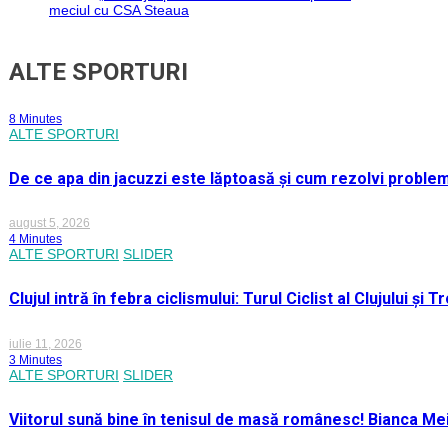
meciul cu CSA Steaua
ALTE SPORTURI
8 Minutes
ALTE SPORTURI
De ce apa din jacuzzi este lăptoasă și cum rezolvi proble
august 5, 2026
4 Minutes
ALTE SPORTURI
SLIDER
Clujul intră în febra ciclismului: Turul Ciclist al Clujului ș
iulie 11, 2026
3 Minutes
ALTE SPORTURI
SLIDER
Viitorul sună bine în tenisul de masă românesc! Bianca M