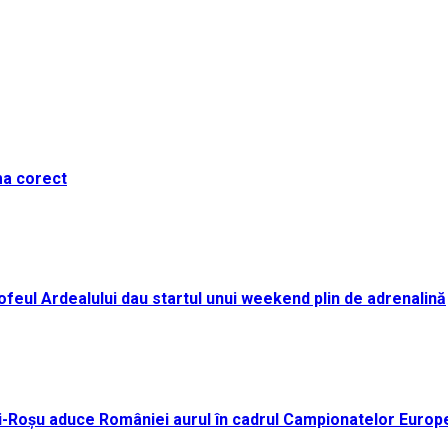
ma corect
i Trofeul Ardealului dau startul unui weekend plin de adrenalină
ei-Roșu aduce României aurul în cadrul Campionatelor Europ