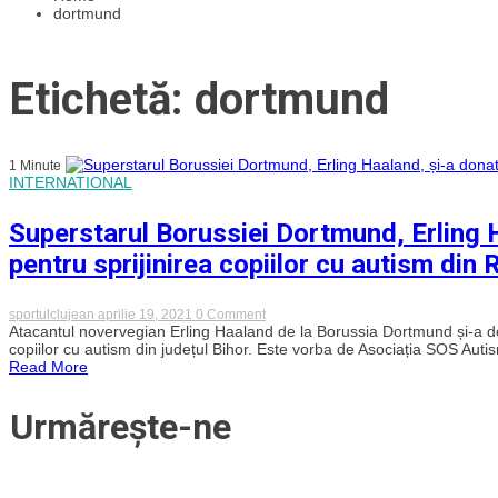
dortmund
Etichetă: dortmund
1 Minute
INTERNATIONAL
Superstarul Borussiei Dortmund, Erling Ha
pentru sprijinirea copiilor cu autism din
on
sportulclujean
aprilie 19, 2021
0 Comment
Superstarul
Atacantul novervegian Erling Haaland de la Borussia Dortmund și-a dona
Borussiei
copiilor cu autism din județul Bihor. Este vorba de Asociația SOS Autis
Dortmund,
Read More
Erling
Haaland,
și-
Urmărește-ne
a
donat
tricoul
unei
asociații