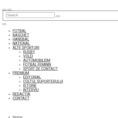
Skip
to
content
FOTBAL
BASCHET
HANDBAL
NATIONAL
ALTE SPORTURI
RUGBY
VOLEI
AUTOMOBILISM
FOTBAL FEMININ
SPORT DE CONTACT
PREMIUM
EDITORIAL
COLTUL SUPORTERULUI
ISTORIE
INTERVIU
REDACTIA
CONTACT
Home