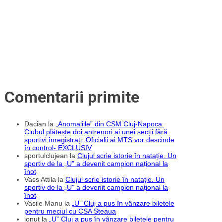
pentru
sprijinirea
copiilor
cu
autism
din
România
Comentarii primite
Dacian
la
„Anomaliile” din CSM Cluj-Napoca.
Clubul plătește doi antrenori ai unei secții fără
sportivi înregistrați. Oficialii ai MTS vor descinde
în control- EXCLUSIV
sportulclujean
la
Clujul scrie istorie în natație. Un
sportiv de la „U” a devenit campion național la
înot
Vass Attila
la
Clujul scrie istorie în natație. Un
sportiv de la „U” a devenit campion național la
înot
Vasile Manu
la
„U” Cluj a pus în vânzare biletele
pentru meciul cu CSA Steaua
ionut
la
„U” Cluj a pus în vânzare biletele pentru