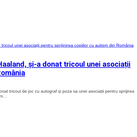
aland, și-a donat tricoul unei asociații
 România
t tricoul de joc cu autograf și poza sa unei asociații pentru sprijirea
m...