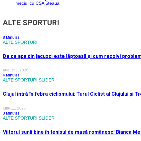
meciul cu CSA Steaua
ALTE SPORTURI
8 Minutes
ALTE SPORTURI
De ce apa din jacuzzi este lăptoasă și cum rezolvi proble
august 5, 2026
4 Minutes
ALTE SPORTURI
SLIDER
Clujul intră în febra ciclismului: Turul Ciclist al Clujului ș
iulie 11, 2026
3 Minutes
ALTE SPORTURI
SLIDER
Viitorul sună bine în tenisul de masă românesc! Bianca M