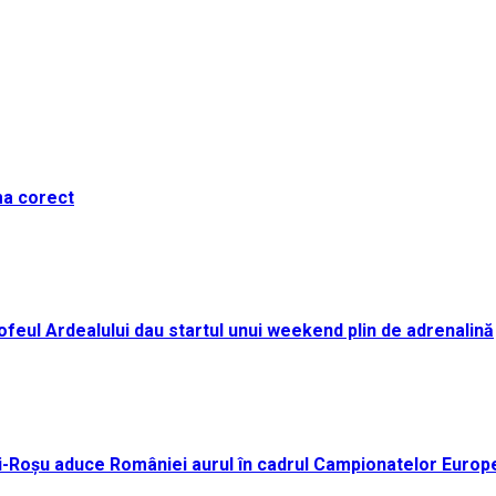
ma corect
i Trofeul Ardealului dau startul unui weekend plin de adrenalină
ei-Roșu aduce României aurul în cadrul Campionatelor Europ