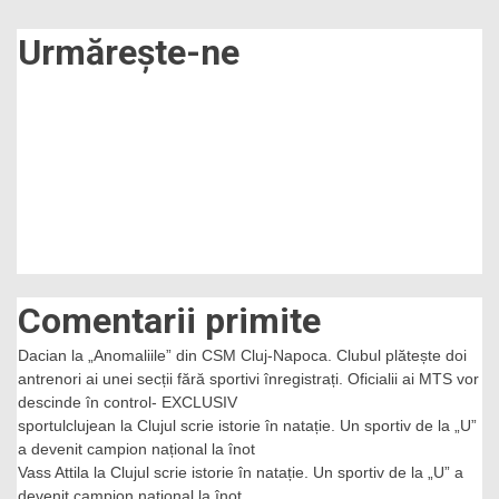
Urmărește-ne
Comentarii primite
Dacian
la
„Anomaliile” din CSM Cluj-Napoca. Clubul plătește doi
antrenori ai unei secții fără sportivi înregistrați. Oficialii ai MTS vor
descinde în control- EXCLUSIV
sportulclujean
la
Clujul scrie istorie în natație. Un sportiv de la „U”
a devenit campion național la înot
Vass Attila
la
Clujul scrie istorie în natație. Un sportiv de la „U” a
devenit campion național la înot