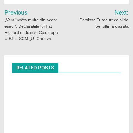
WhatsApp
Navigare
Previous:
Next:
în
„Vom învăța multe din acest
Potaissa Turda trece și de
eșec!”. Declarațiile lui Pat
penultima clasată
articole
Richard și Branko Cuic după
U-BT – SCM „U” Craiova
RELATED POSTS