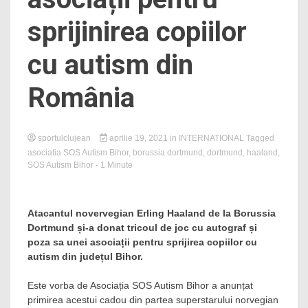
sprijinirea copiilor
cu autism din
România
sportulclujean
aprilie 19, 2021
in
INTERNATIONAL
Tagged
asociatia SOS Autism Bihor
,
borussia dortmund
,
dortmund
,
haaland
,
SOS Autism Bihor
- 1 Minute
Atacantul novervegian Erling Haaland de la Borussia
Dortmund și-a donat tricoul de joc cu autograf și
poza sa unei asociații pentru sprijirea copiilor cu
autism din județul Bihor.
Este vorba de Asociația SOS Autism Bihor a anunțat
primirea acestui cadou din partea superstarului norvegian