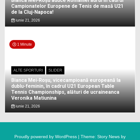
Bianca Mei-Roșu aduce României aurul în cadrul
Campionatelor Europene de Tenis de masă U21
de la Cluj-Napoca!
iunie 21, 2026
1 Minute
ALTE SPORTURI
SLIDER
Bianca Mei-Roșu, vicecampioană europeană la
dublu-feminin, în cadrul U21 European Table
Tennis Championships, alături de ucraineanca
Veronika Matiunina
iunie 21, 2026
Proudly powered by WordPress
|
Theme: Story News by