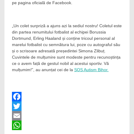
pe pagina oficială de Facebook.
„Un colet surpriză a ajuns azi la sediul nostru! Coletul este
din partea renumitului fotbalist al echipei Borussia
Dortmund, Erling Haaland și conține tricoul personal al
marelui fotbalist cu semnătura lui, poze cu autograful său
și o scrisoare adresată președintei Simona Zlibuț.
Cuvintele de mulțumire sunt modeste pentru recunoștința
ce o avem față de gestul nobil al acestui sportiv. Vă
mulțumim!”, au anunțat cei de la
SOS Autism Bihor.
Facebook
Twitter
Email