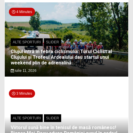
4 Minutes
ALTE SPORTURI
SLIDER
Clujul intră în febra ciclismului: Turul Ciclist al
Clujului și Trofeul Ardealului dau startul unui
weekend plin de adrenalină
iulie 11, 2026
3 Minutes
ALTE SPORTURI
SLIDER
Viitorul sună bine în tenisul de masă românesc!