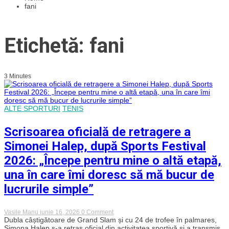
fani
Etichetă: fani
3 Minutes
ALTE SPORTURI
TENIS
Scrisoarea oficială de retragere a
Simonei Halep, după Sports Festival
2026: „Începe pentru mine o altă etapă,
una în care îmi doresc să mă bucur de
lucrurile simple”
on
Vasile Manu
iunie 16, 2026
0 Comment
Scrisoarea
Dubla câștigătoare de Grand Slam și cu 24 de trofee în palmares,
oficială
Simona Halep s-a retras oficial din activitatea sportivă și a transmis