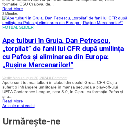
„U”
formației CSU Craiova, de...
Cluj
Read More
cu
2 Minutes
fanii
înaintea
duelului
cu
FOTBAL
SLIDER
Craiova
Ape tulburi în Gruia. Dan Petrescu,
„torpilat” de fanii lui CFR după umilința
cu Pafos și eliminarea din Europa:
„Rușine Mercenarilor!”
on
Vasile Manu
august 30, 2024
0 Comment
Ape
Apele sunt tot mai tulburi în clubul din dealul Gruia. CFR Cluj a
tulburi
suferit o înfrângere umilitoare în manșa secundă a play-off-ului
în
UEFA Conference League, scor 3-0, în Cipru, cu formația Pafos și
Gruia.
și-a...
Dan
Read More
Petrescu,
Navigare
Articole mai vechi
„torpilat”
de
fanii
în
Urmărește-ne
lui
CFR
după