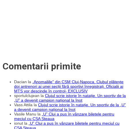
articole
umilința
cu
Pafos
și
eliminarea
din
Europa:
„Rușine
Mercenarilor!”
Comentarii primite
Dacian
la
„Anomaliile” din CSM Cluj-Napoca. Clubul plătește
doi antrenori ai unei secții fără sportivi înregistrați. Oficialii ai
MTS vor descinde în control- EXCLUSIV
sportulclujean
la
Clujul scrie istorie în natație. Un sportiv de la
„U” a devenit campion național la înot
Vass Attila
la
Clujul scrie istorie în natație. Un sportiv de la „U”
a devenit campion național la înot
Vasile Manu
la
„U” Cluj a pus în vânzare biletele pentru
meciul cu CSA Steaua
ionut
la
„U” Cluj a pus în vânzare biletele pentru meciul cu
CSA Steaua