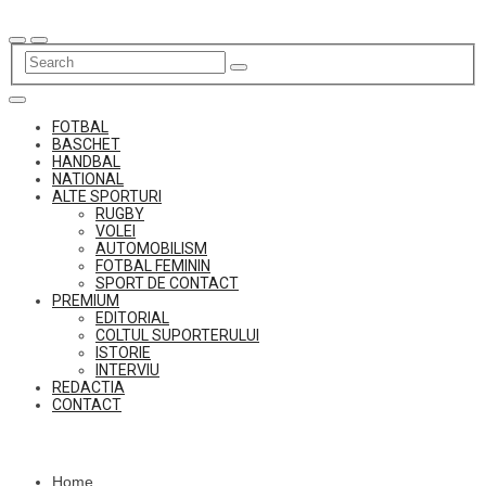
Skip
to
content
FOTBAL
BASCHET
HANDBAL
NATIONAL
ALTE SPORTURI
RUGBY
VOLEI
AUTOMOBILISM
FOTBAL FEMININ
SPORT DE CONTACT
PREMIUM
EDITORIAL
COLTUL SUPORTERULUI
ISTORIE
INTERVIU
REDACTIA
CONTACT
Home