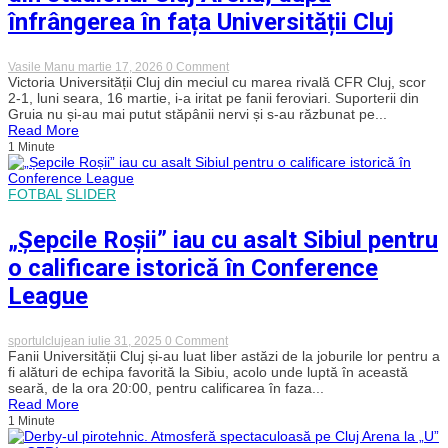
peluze
înfrângerea în fața Universității Cluj
on
Vasile Manu
martie 17, 2026
0 Comment
Fanii
Victoria Universității Cluj din meciul cu marea rivală CFR Cluj, scor
lui
2-1, luni seara, 16 martie, i-a iritat pe fanii feroviari. Suporterii din
CFR
Gruia nu și-au mai putut stăpânii nervi și s-au răzbunat pe...
s-
Read More
au
1 Minute
răzbunat
pe
toaletele
din
FOTBAL
SLIDER
stadionul
Cluj
„Șepcile Roșii” iau cu asalt Sibiul pentru
Arena,
după
o calificare istorică în Conference
înfrângerea
în
League
fața
Universității
Cluj
on
sportulclujean
iulie 31, 2025
0 Comment
„Șepcile
Fanii Universității Cluj și-au luat liber astăzi de la joburile lor pentru a
Roșii”
fi alături de echipa favorită la Sibiu, acolo unde luptă în această
iau
seară, de la ora 20:00, pentru calificarea în faza...
cu
Read More
asalt
1 Minute
Sibiul
pentru