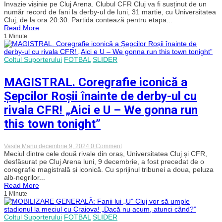
Invazie
Invazie vișinie pe Cluj Arena. Clubul CFR Cluj va fi susținut de un
vișinie
număr record de fani la derby-ul de luni, 31 martie, cu Universitatea
pe
Cluj, de la ora 20:30. Partida contează pentru etapa...
Cluj
Read More
Arena.
1 Minute
Fanii
lui
CFR
vor
Coltul Suporterului
FOTBAL
SLIDER
beneficia
de
MAGISTRAL. Coregrafie iconică a
mai
multe
Șepcilor Roșii înainte de derby-ul cu
bilete
pentru
rivala CFR! „Aici e U – We gonna run
derby-
ul
this town tonight”
cu
Universitatea
on
Vasile Manu
decembrie 9, 2024
0 Comment
MAGISTRAL.
Meciul dintre cele două rivale din oraș, Universitatea Cluj și CFR,
Coregrafie
desfășurat pe Cluj Arena luni, 9 decembrie, a fost precedat de o
iconică
coregrafie magistrală și iconică. Cu sprijinul tribunei a doua, peluza
a
alb-negrilor...
Șepcilor
Read More
Roșii
1 Minute
înainte
de
derby-
ul
Coltul Suporterului
FOTBAL
SLIDER
cu