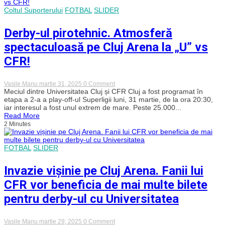
o
calificare
Coltul Suporterului
FOTBAL
SLIDER
istorică
în
Derby-ul pirotehnic. Atmosferă
Conference
League
spectaculoasă pe Cluj Arena la „U” vs
CFR!
on
Vasile Manu
martie 31, 2025
0 Comment
Derby-
Meciul dintre Universitatea Cluj și CFR Cluj a fost programat în
ul
etapa a 2-a a play-off-ul Superligii luni, 31 martie, de la ora 20:30,
pirotehnic.
iar interesul a fost unul extrem de mare. Peste 25.000...
Atmosferă
Read More
spectaculoasă
2 Minutes
pe
Cluj
Arena
la
FOTBAL
SLIDER
„U”
vs
Invazie vișinie pe Cluj Arena. Fanii lui
CFR!
CFR vor beneficia de mai multe bilete
pentru derby-ul cu Universitatea
on
Vasile Manu
martie 29, 2025
0 Comment