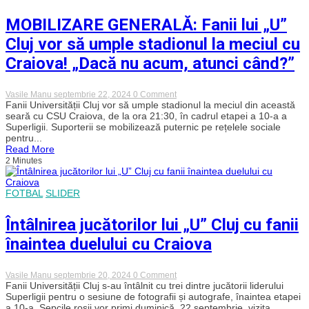
rivala
CFR!
MOBILIZARE GENERALĂ: Fanii lui „U”
„Aici
e
Cluj vor să umple stadionul la meciul cu
U
–
Craiova! „Dacă nu acum, atunci când?”
We
gonna
run
on
Vasile Manu
septembrie 22, 2024
0 Comment
this
MOBILIZARE
Fanii Universității Cluj vor să umple stadionul la meciul din această
town
GENERALĂ:
seară cu CSU Craiova, de la ora 21:30, în cadrul etapei a 10-a a
tonight”
Fanii
Superligii. Suporterii se mobilizează puternic pe rețelele sociale
lui
pentru...
„U”
Read More
Cluj
2 Minutes
vor
să
umple
stadionul
FOTBAL
SLIDER
la
meciul
cu
Întâlnirea jucătorilor lui „U” Cluj cu fanii
Craiova!
„Dacă
înaintea duelului cu Craiova
nu
acum,
atunci
on
Vasile Manu
septembrie 20, 2024
0 Comment
când?”
Întâlnirea
Fanii Universității Cluj s-au întâlnit cu trei dintre jucătorii liderului
jucătorilor
Superligii pentru o sesiune de fotografii și autografe, înaintea etapei
lui
a 10-a. Șepcile roșii vor primi duminică, 22 septembrie, vizita