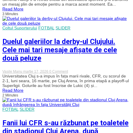
de
un mesaj plin de emoție pentru a marca acest moment. Ea...
retragere
Read More
a
3 Minutes
Simonei
Halep,
după
Sports
Coltul Suporterului
FOTBAL
SLIDER
Festival
2026:
Duelul galeriilor la derby-ul Clujului.
„Începe
pentru
Cele mai tari mesaje afișate de cele
mine
o
două peluze
altă
etapă,
una
în
on
Vasile Manu
martie 17, 2026
0 Comment
care
Duelul
Universitatea Cluj s-a impus în fața marii rivale, CFR, cu scorul de
îmi
galeriilor
2-1, luni seara, 16 martie, pe Cluj Arena, în prima etapă a playoff-ul
doresc
la
Superligii. Golurile au fost înscrise de Lukic (4) și...
să
derby-
mă
Read More
ul
bucur
2 Minutes
Clujului.
de
Cele
lucrurile
mai
simple”
tari
FOTBAL
SLIDER
mesaje
afișate
Fanii lui CFR s-au răzbunat pe toaletele
de
cele
din stadionul Cluj Arena, după
două