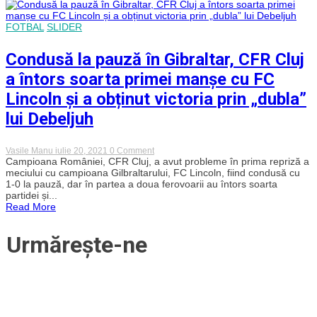
vânt
după
victoria
FOTBAL
SLIDER
CFR-
ului
din
Condusă la pauză în Gibraltar, CFR Cluj
Gibraltar:
„Nu
a întors soarta primei manșe cu FC
mai
există
Lincoln și a obținut victoria prin „dubla”
echipe
mici”
lui Debeljuh
on
Vasile Manu
iulie 20, 2021
0 Comment
Condusă
Campioana României, CFR Cluj, a avut probleme în prima repriză a
la
meciului cu campioana Gilbraltarului, FC Lincoln, fiind condusă cu
pauză
1-0 la pauză, dar în partea a doua ferovoarii au întors soarta
în
partidei și...
Gibraltar,
Read More
CFR
Cluj
a
Urmărește-ne
întors
soarta
primei
manșe
cu
FC
Lincoln
și