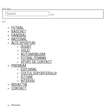
Skip
to
content
FOTBAL
BASCHET
HANDBAL
NATIONAL
ALTE SPORTURI
RUGBY
VOLEI
AUTOMOBILISM
FOTBAL FEMININ
SPORT DE CONTACT
PREMIUM
EDITORIAL
COLTUL SUPORTERULUI
ISTORIE
INTERVIU
REDACTIA
CONTACT
Home