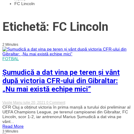
FC Lincoln
Etichetă: FC Lincoln
2 Minutes
FOTBAL
Șumudică a dat vina pe teren și vânt
după victoria CFR-ului din Gibraltar:
„Nu mai există echipe mici”
on
Vasile Manu
iulie 20, 2021
0 Comment
Șumudică
CFR Cluj a obținut victoria în prima manșă a turului doi preliminar al
a
UEFA Champions League, pe terenul campioanei din Gibraltar, FC
dat
Lincoln, scor 1-2, iar antrenorul Marius Șumudică a dat vina pe
vina
vânt...
pe
Read More
teren
3 Minutes
și