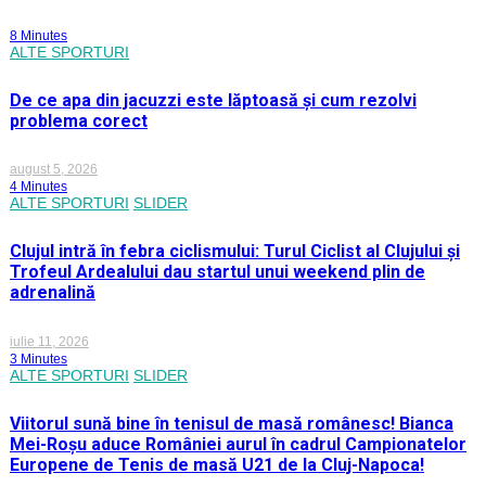
8 Minutes
ALTE SPORTURI
De ce apa din jacuzzi este lăptoasă și cum rezolvi
problema corect
august 5, 2026
4 Minutes
ALTE SPORTURI
SLIDER
Clujul intră în febra ciclismului: Turul Ciclist al Clujului și
Trofeul Ardealului dau startul unui weekend plin de
adrenalină
iulie 11, 2026
3 Minutes
ALTE SPORTURI
SLIDER
Viitorul sună bine în tenisul de masă românesc! Bianca
Mei-Roșu aduce României aurul în cadrul Campionatelor
Europene de Tenis de masă U21 de la Cluj-Napoca!