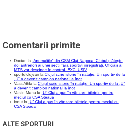
a
obținut
victoria
prin
„dubla”
lui
Debeljuh
Comentarii primite
Dacian
la
„Anomaliile” din CSM Cluj-Napoca. Clubul plătește
doi antrenori ai unei secții fără sportivi înregistrați. Oficialii ai
MTS vor descinde în control- EXCLUSIV
sportulclujean
la
Clujul scrie istorie în natație. Un sportiv de la
„U” a devenit campion național la înot
Vass Attila
la
Clujul scrie istorie în natație. Un sportiv de la „U”
a devenit campion național la înot
Vasile Manu
la
„U” Cluj a pus în vânzare biletele pentru
meciul cu CSA Steaua
ionut
la
„U” Cluj a pus în vânzare biletele pentru meciul cu
CSA Steaua
ALTE SPORTURI