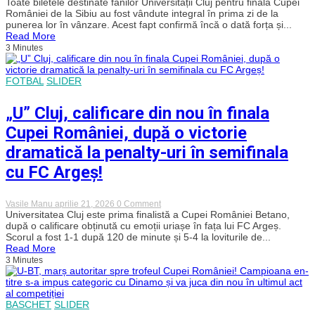
Interes
Toate biletele destinate fanilor Universității Cluj pentru finala Cupei
uriaș
României de la Sibiu au fost vândute integral în prima zi de la
pentru
punerea lor în vânzare. Acest fapt confirmă încă o dată forța și...
finala
Read More
Cupei
3 Minutes
României.
Suporterii
Universității
Cluj
FOTBAL
SLIDER
au
epuizat
„U” Cluj, calificare din nou în finala
toate
biletele
Cupei României, după o victorie
în
doar
dramatică la penalty-uri în semifinala
câteva
ore
cu FC Argeș!
on
Vasile Manu
aprilie 21, 2026
0 Comment
„U”
Universitatea Cluj este prima finalistă a Cupei României Betano,
Cluj,
după o calificare obținută cu emoții uriașe în fața lui FC Argeș.
calificare
Scorul a fost 1-1 după 120 de minute și 5-4 la loviturile de...
din
Read More
nou
3 Minutes
în
finala
Cupei
României,
după
BASCHET
SLIDER
o