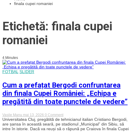
finala cupei romaniei
Etichetă: finala cupei
romaniei
4 Minutes
FOTBAL
SLIDER
Cum a prefațat Bergodi confruntarea
din finala Cupei României: „Echipa e
pregătită din toate punctele de vedere”
on
Vasile Manu
mai 13, 2026
0 Comment
Cum
Universitatea Cluj, pregătită de tehnicianul italian Cristiano Bergodi,
a
are șansa în această seară, pe stadionul „Municipal” din Sibiu, să
prefațat
intre în istorie. Dacă va reuși să o răpună pe Craiova în finala Cupei
Bergodi