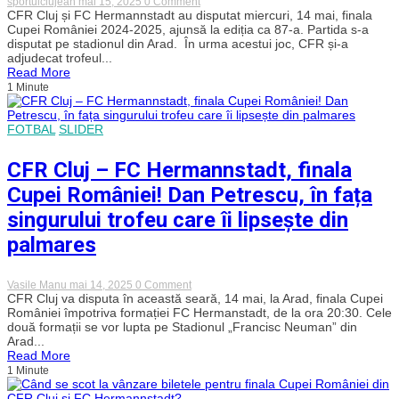
on
sportulclujean
mai 15, 2025
0 Comment
din
CFR
CFR Cluj și FC Hermannstadt au disputat miercuri, 14 mai, finala
nou
Cluj
Cupei României 2024-2025, ajunsă la ediția ca 87-a. Partida s-a
în
a
ultimul
disputat pe stadionul din Arad. În urma acestui joc, CFR și-a
câștigat
act
adjudecat trofeul...
a
al
Read More
cincilea
competiției
1 Minute
trofeu
al
Cupei
României,
FOTBAL
SLIDER
după
un
meci
CFR Cluj – FC Hermannstadt, finala
epuizant
cu
Cupei României! Dan Petrescu, în fața
Hermannstadt!
singurului trofeu care îi lipsește din
palmares
on
Vasile Manu
mai 14, 2025
0 Comment
CFR
CFR Cluj va disputa în această seară, 14 mai, la Arad, finala Cupei
Cluj
României împotriva formației FC Hermanstadt, de la ora 20:30. Cele
–
două formații se vor lupta pe Stadionul „Francisc Neuman” din
FC
Arad...
Hermannstadt,
Read More
finala
1 Minute
Cupei
României!
Dan