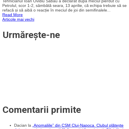
Sabău,
Tehnicianul Ioan Ovidiu Sabău a declarat după meciul pierdut cu
despre
Petrolul, scor 1-2, sâmbătă seara, 13 aprilie, că echipa trebuie să se
semifinala
refacă și să aibă o reacție în meciul de joi din semifinalele...
Cupei
Read More
cu
Navigare
Articole mai vechi
Oțelul
Galați:
„Trebuie
în
Urmărește-ne
să
ne
articole
dorim
foarte
mult
calificarea”
Comentarii primite
Dacian
la
„Anomaliile” din CSM Cluj-Napoca. Clubul plătește