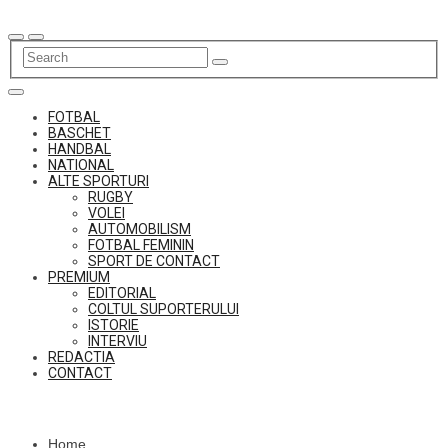
Skip
to
content
FOTBAL
BASCHET
HANDBAL
NATIONAL
ALTE SPORTURI
RUGBY
VOLEI
AUTOMOBILISM
FOTBAL FEMININ
SPORT DE CONTACT
PREMIUM
EDITORIAL
COLTUL SUPORTERULUI
ISTORIE
INTERVIU
REDACTIA
CONTACT
Home