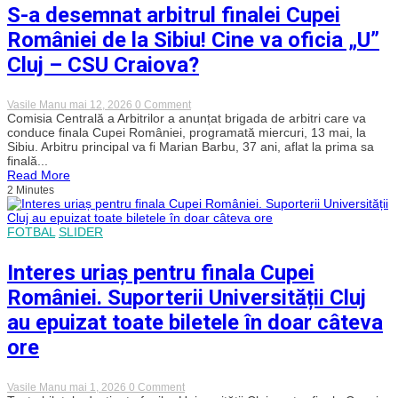
5000
S-a desemnat arbitrul finalei Cupei
de
fani
României de la Sibiu! Cine va oficia „U”
ai
lui
Cluj – CSU Craiova?
„U”
Cluj
vor
on
Vasile Manu
mai 12, 2026
0 Comment
lua
S-
Comisia Centrală a Arbitrilor a anunțat brigada de arbitri care va
cu
a
conduce finala Cupei României, programată miercuri, 13 mai, la
asalt
desemnat
Piața
Sibiu. Arbitru principal va fi Marian Barbu, 37 ani, aflat la prima sa
arbitrul
Mare
finală...
finalei
din
Read More
Cupei
Sibiu
2 Minutes
României
de
la
Sibiu!
FOTBAL
SLIDER
Cine
va
oficia
Interes uriaș pentru finala Cupei
„U”
Cluj
României. Suporterii Universității Cluj
–
CSU
au epuizat toate biletele în doar câteva
Craiova?
ore
on
Vasile Manu
mai 1, 2026
0 Comment