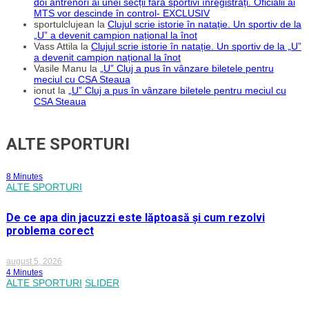
doi antrenori ai unei secții fără sportivi înregistrați. Oficialii ai
MTS vor descinde în control- EXCLUSIV
sportulclujean
la
Clujul scrie istorie în natație. Un sportiv de la
„U” a devenit campion național la înot
Vass Attila
la
Clujul scrie istorie în natație. Un sportiv de la „U”
a devenit campion național la înot
Vasile Manu
la
„U” Cluj a pus în vânzare biletele pentru
meciul cu CSA Steaua
ionut
la
„U” Cluj a pus în vânzare biletele pentru meciul cu
CSA Steaua
ALTE SPORTURI
8 Minutes
ALTE SPORTURI
De ce apa din jacuzzi este lăptoasă și cum rezolvi
problema corect
august 5, 2026
4 Minutes
ALTE SPORTURI
SLIDER