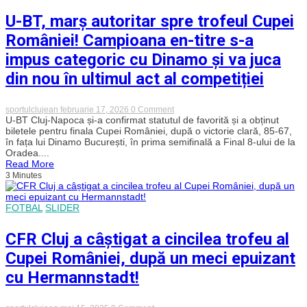
victorie
dramatică
U-BT, marș autoritar spre trofeul Cupei
la
penalty-
României! Campioana en-titre s-a
uri
în
impus categoric cu Dinamo și va juca
semifinala
cu
din nou în ultimul act al competiției
FC
Argeș!
on
sportulclujean
februarie 17, 2026
0 Comment
U-
U-BT Cluj-Napoca și-a confirmat statutul de favorită și a obținut
BT,
biletele pentru finala Cupei României, după o victorie clară, 85-67,
marș
în fața lui Dinamo București, în prima semifinală a Final 8-ului de la
autoritar
Oradea....
spre
Read More
trofeul
3 Minutes
Cupei
României!
Campioana
en-
FOTBAL
SLIDER
titre
s-
a
CFR Cluj a câștigat a cincilea trofeu al
impus
categoric
Cupei României, după un meci epuizant
cu
Dinamo
cu Hermannstadt!
și
va
juca