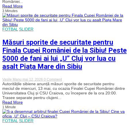
României...
confruntarea
Read More
din
3 Minutes
finala
Cupei
României:
„Echipa
e
FOTBAL
SLIDER
pregătită
din
toate
Măsuri sporite de securitate pentru
punctele
de
Finala Cupei României de la Sibiu! Peste
vedere”
5000 de fani ai lui „U” Cluj vor lua cu
asalt Piața Mare din Sibiu
on
Vasile Manu
mai 12, 2026
0 Comment
Măsuri
Autoritățile sibiene anunță măsuri sporite de securitate pentru
sporite
meciul de miercuri, 13 mai, cu ocazia Finalei Cupei României dintre
de
Universitatea Cluj și CSU Craiova, cu începere de la ora 20:00.
securitate
Trasee separate pentru clujeni...
pentru
Read More
Finala
1 Minute
Cupei
României
de
la
FOTBAL
SLIDER
Sibiu!
Peste