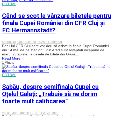
Petrescu,
FOTBAL
în
fața
singurului
Când se scot la vânzare biletele pentru
trofeu
care
finala Cupei României din CFR Cluj și
îi
lipsește
FC Hermannstadt?
din
palmares
on
sportulclujean
aprilie 28, 2025
0 Comment
Când
Fanii lui CFR Cluj care vor dori să asiste la finala Cupei României
se
din 14 mai de pe stadionul din Arad sunt așteptați începând de
scot
marți, 29 aprilie, la casele de bilete din Gruia....
la
Read More
vânzare
1 Minute
biletele
pentru
finala
Cupei
FOTBAL
României
din
Sabău, despre semifinala Cupei cu
CFR
Cluj
Oțelul Galați: „Trebuie să ne dorim
și
FC
foarte mult calificarea”
Hermannstadt?
on
Vasile Manu
aprilie 14, 2024
0 Comment