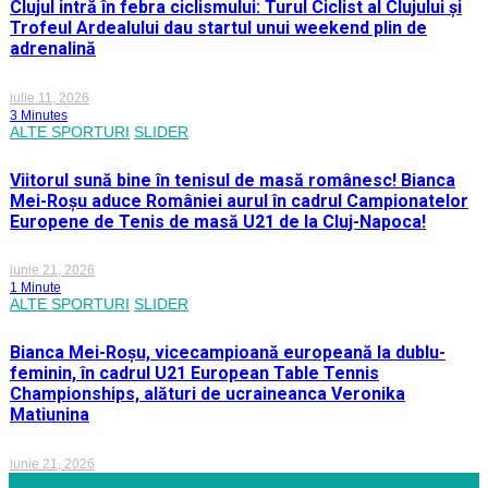
Clujul intră în febra ciclismului: Turul Ciclist al Clujului și
Trofeul Ardealului dau startul unui weekend plin de
adrenalină
iulie 11, 2026
3 Minutes
ALTE SPORTURI
SLIDER
Viitorul sună bine în tenisul de masă românesc! Bianca
Mei-Roșu aduce României aurul în cadrul Campionatelor
Europene de Tenis de masă U21 de la Cluj-Napoca!
iunie 21, 2026
1 Minute
ALTE SPORTURI
SLIDER
Bianca Mei-Roșu, vicecampioană europeană la dublu-
feminin, în cadrul U21 European Table Tennis
Championships, alături de ucraineanca Veronika
Matiunina
iunie 21, 2026