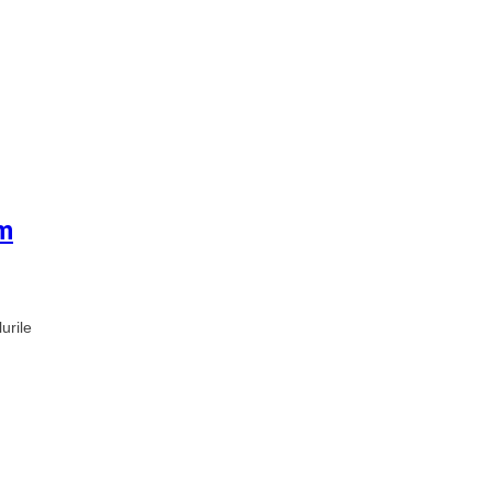
am
urile