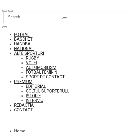
Skip
to
content
FOTBAL
BASCHET
HANDBAL
NATIONAL
ALTE SPORTURI
RUGBY
VOLEI
AUTOMOBILISM
FOTBAL FEMININ
SPORT DE CONTACT
PREMIUM
EDITORIAL
COLTUL SUPORTERULUI
ISTORIE
INTERVIU
REDACTIA
CONTACT
Home