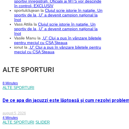
sportivi înregistrați. Oficialii ai MTS vor descinde
în control- EXCLUSIV
sportulclujean
la
Clujul scrie istorie în natație. Un
sportiv de la „U” a devenit campion național la
înot
Vass Attila
la
Clujul scrie istorie în natație. Un
sportiv de la „U” a devenit campion național la
înot
Vasile Manu
la
„U” Cluj a pus în vânzare biletele
pentru meciul cu CSA Steaua
ionut
la
„U” Cluj a pus în vânzare biletele pentru
meciul cu CSA Steaua
ALTE SPORTURI
8 Minutes
ALTE SPORTURI
De ce apa din jacuzzi este lăptoasă și cum rezolvi proble
august 5, 2026
4 Minutes
ALTE SPORTURI
SLIDER