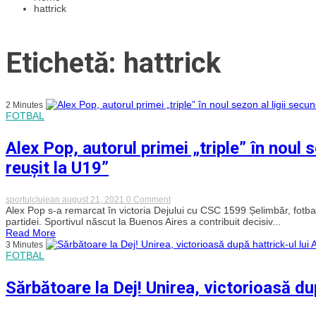
hattrick
Etichetă: hattrick
2 Minutes
FOTBAL
Alex Pop, autorul primei „triple” în noul s
reușit la U19”
on
sportulclujean
august 21, 2021
0 Comment
Alex
Alex Pop s-a remarcat în victoria Dejului cu CSC 1599 Șelimbăr, fotbalis
Pop,
partidei. Sportivul născut la Buenos Aires a contribuit decisiv...
autorul
Read More
primei
3 Minutes
„triple”
FOTBAL
în
noul
sezon
Sărbătoare la Dej! Unirea, victorioasă du
al
ligii
secunde: