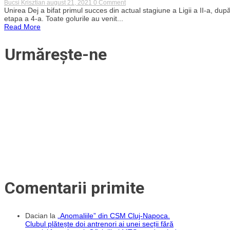
„Ultimul
on
Bucsi Krisztian
august 21, 2021
0 Comment
hattrick
Sărbătoare
Unirea Dej a bifat primul succes din actual stagiune a Ligii a II-a, d
l-
la
etapa a 4-a. Toate golurile au venit...
am
Dej!
Read More
reușit
Unirea,
la
victorioasă
U19”
după
Urmărește-ne
hattrick-
ul
lui
Alex
Pop
Comentarii primite
Dacian
la
„Anomaliile” din CSM Cluj-Napoca.
Clubul plătește doi antrenori ai unei secții fără