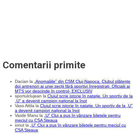
înseamnă
plăcerea
și
bucuria
de
a
face
sport”
Comentarii primite
Dacian
la
„Anomaliile” din CSM Cluj-Napoca. Clubul plătește
doi antrenori ai unei secții fără sportivi înregistrați. Oficialii ai
MTS vor descinde în control- EXCLUSIV
sportulclujean
la
Clujul scrie istorie în natație. Un sportiv de la
„U” a devenit campion național la înot
Vass Attila
la
Clujul scrie istorie în natație. Un sportiv de la „U”
a devenit campion național la înot
Vasile Manu
la
„U” Cluj a pus în vânzare biletele pentru
meciul cu CSA Steaua
ionut
la
„U” Cluj a pus în vânzare biletele pentru meciul cu
CSA Steaua