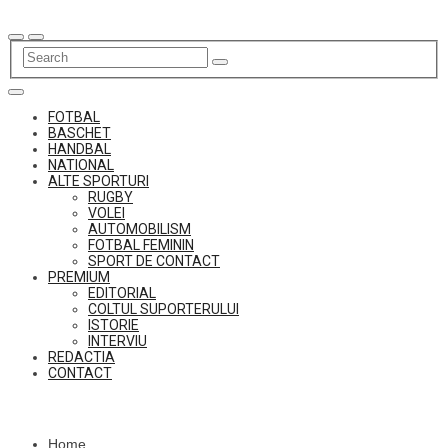
Skip
to
content
FOTBAL
BASCHET
HANDBAL
NATIONAL
ALTE SPORTURI
RUGBY
VOLEI
AUTOMOBILISM
FOTBAL FEMININ
SPORT DE CONTACT
PREMIUM
EDITORIAL
COLTUL SUPORTERULUI
ISTORIE
INTERVIU
REDACTIA
CONTACT
Home