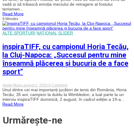
s-
vadă și să trăiască emoția meciului de retragere al fostului
a
tenismen...
retras
Read More
din
9 Minutes
activitate
în
fața
a
ALTE SPORTURI
NATIONAL
SLIDER
peste
7000
de
inspiraTIFF, cu campionul Horia Tecău,
oameni
în
la Cluj-Napoca: „Succesul pentru mine
BT
Arena,
înseamnă plăcerea și bucuria de a face
la
Sports
sport”
Festival
din
Cluj-
on
Vasile Manu
august 2, 2020
0 Comment
Napoca.
inspiraTIFF,
Unul dintre cei mai importanți jucători de tenis din România, Horia
Jucătorul
cu
Tecău, 35 ani, campion la dublu la Wimbledon, a luat parte la un
și-
campionul
a
interviu inspiraTIFF duminică, 2 august, în cadrul ediției a 19-a...
Horia
lansat
Read More
Tecău,
școala
la
de
Cluj-
tenis
Urmărește-ne
Napoca:
„Succesul
pentru
mine