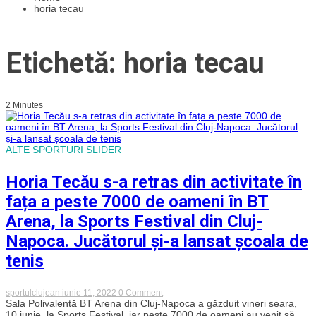
horia tecau
Etichetă: horia tecau
2 Minutes
ALTE SPORTURI
SLIDER
Horia Tecău s-a retras din activitate în
fața a peste 7000 de oameni în BT
Arena, la Sports Festival din Cluj-
Napoca. Jucătorul și-a lansat școala de
tenis
on
sportulclujean
iunie 11, 2022
0 Comment
Horia
Sala Polivalentă BT Arena din Cluj-Napoca a găzduit vineri seara,
Tecău
10 iunie, la Sports Festival, iar peste 7000 de oameni au venit să