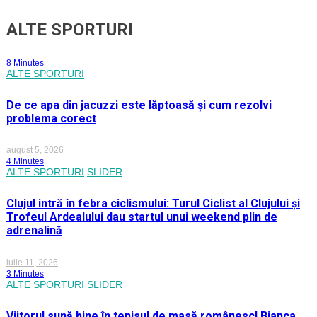
ALTE SPORTURI
8 Minutes
ALTE SPORTURI
De ce apa din jacuzzi este lăptoasă și cum rezolvi
problema corect
august 5, 2026
4 Minutes
ALTE SPORTURI
SLIDER
Clujul intră în febra ciclismului: Turul Ciclist al Clujului și
Trofeul Ardealului dau startul unui weekend plin de
adrenalină
iulie 11, 2026
3 Minutes
ALTE SPORTURI
SLIDER
Viitorul sună bine în tenisul de masă românesc! Bianca