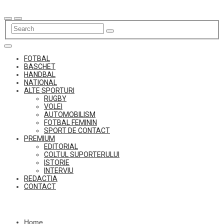
Skip
to
content
FOTBAL
BASCHET
HANDBAL
NATIONAL
ALTE SPORTURI
RUGBY
VOLEI
AUTOMOBILISM
FOTBAL FEMININ
SPORT DE CONTACT
PREMIUM
EDITORIAL
COLTUL SUPORTERULUI
ISTORIE
INTERVIU
REDACTIA
CONTACT
Home