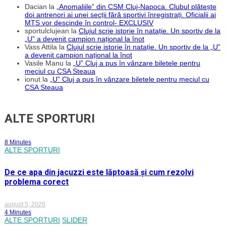
Dacian
la
„Anomaliile” din CSM Cluj-Napoca. Clubul plătește
Panaitolikos!
doi antrenori ai unei secții fără sportivi înregistrați. Oficialii ai
MTS vor descinde în control- EXCLUSIV
sportulclujean
la
Clujul scrie istorie în natație. Un sportiv de la
„U” a devenit campion național la înot
Vass Attila
la
Clujul scrie istorie în natație. Un sportiv de la „U”
a devenit campion național la înot
Vasile Manu
la
„U” Cluj a pus în vânzare biletele pentru
meciul cu CSA Steaua
ionut
la
„U” Cluj a pus în vânzare biletele pentru meciul cu
CSA Steaua
ALTE SPORTURI
8 Minutes
ALTE SPORTURI
De ce apa din jacuzzi este lăptoasă și cum rezolvi
problema corect
august 5, 2026
4 Minutes
ALTE SPORTURI
SLIDER