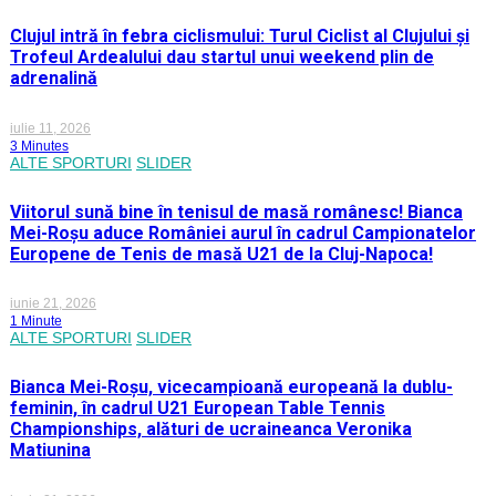
Clujul intră în febra ciclismului: Turul Ciclist al Clujului și
Trofeul Ardealului dau startul unui weekend plin de
adrenalină
iulie 11, 2026
3 Minutes
ALTE SPORTURI
SLIDER
Viitorul sună bine în tenisul de masă românesc! Bianca
Mei-Roșu aduce României aurul în cadrul Campionatelor
Europene de Tenis de masă U21 de la Cluj-Napoca!
iunie 21, 2026
1 Minute
ALTE SPORTURI
SLIDER
Bianca Mei-Roșu, vicecampioană europeană la dublu-
feminin, în cadrul U21 European Table Tennis
Championships, alături de ucraineanca Veronika
Matiunina