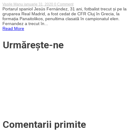
on
Vasile Manu
ianuarie 31, 2020
0 Comment
De
Portarul spaniol Jesús Fernández, 31 ani, fotbalist trecut și pe la
la
gruparea Real Madrid, a fost cedat de CFR Cluj în Grecia, la
lupta
formația Panaitolikos, penultima clasată în campionatul elen.
pentru
Fernandez a trecut în...
titlu
Read More
în
România
la
Urmărește-ne
retrogradare
în
Grecia.
Fosta
„rezervă
de
lux”
a
lui
Arlauskis,
spaniolul
Jesús
Fernández,
a
plecat
de
la
CFR
Cluj
Comentarii primite
și
a
revenit
la