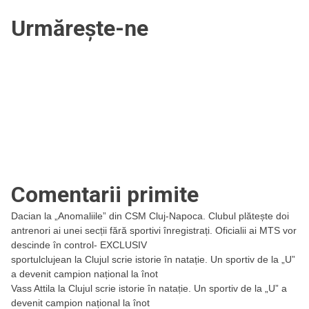
Urmărește-ne
Comentarii primite
Dacian
la
„Anomaliile” din CSM Cluj-Napoca. Clubul plătește doi
antrenori ai unei secții fără sportivi înregistrați. Oficialii ai MTS vor
descinde în control- EXCLUSIV
sportulclujean
la
Clujul scrie istorie în natație. Un sportiv de la „U”
a devenit campion național la înot
Vass Attila
la
Clujul scrie istorie în natație. Un sportiv de la „U” a
devenit campion național la înot