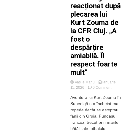
reacționat după
plecarea lui
Kurt Zouma de
la CFR Cluj. „A
fost o
despărțire
amiabilă. Îl
respect foarte
mult”
Vasile Manu
ianuarie
on
11, 2026
0 Comment
Nelu
Aventura lui Kurt Zouma în
Varga
Superligă s-a încheiat mai
a
reacționat
repede decât se așteptau
după
fanii din Gruia. Fundașul
plecarea
francez, trecut prin marile
lui
bătălii ale fotbalului
Kurt