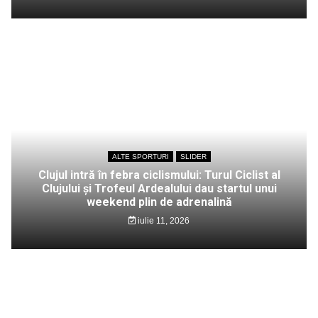
ALTE SPORTURI
SLIDER
Clujul intră în febra ciclismului: Turul Ciclist al
Clujului și Trofeul Ardealului dau startul unui
weekend plin de adrenalină
iulie 11, 2026