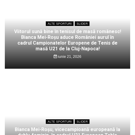
ALTE SPORTURI
SLIDER
Viitorul sună bine în tenisul de masă românesc!
Bianca Mei-Roșu aduce României aurul în
cadrul Campionatelor Europene de Tenis de
masă U21 de la Cluj-Napoca!
iunie 21, 2026
ALTE SPORTURI
SLIDER
Bianca Mei-Roșu, vicecampioană europeană la