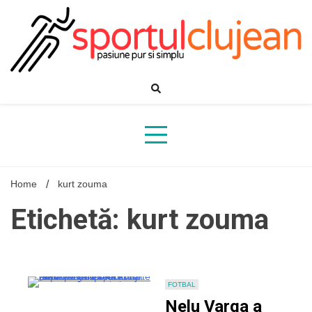
Skip
to
content
Home
kurt zouma
Etichetă: kurt zouma
FOTBAL
Nelu Varga a