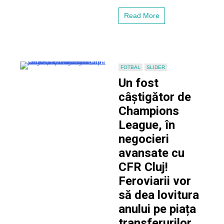
pe
lista
Read More
de
despărțire
de
gruparea
din
Gruia
FOTBAL
SLIDER
Un fost
câștigător de
Champions
League, în
negocieri
avansate cu
CFR Cluj!
Feroviarii vor
să dea lovitura
anului pe piața
transferurilor