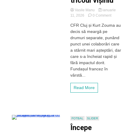
tricoul vișiniu
Vasile Manu
ianuarie
on
11, 2026
0 Comment
Încă
CFR Cluj și Kurt Zouma au
un
decis să meargă pe
transfer
eșuat
drumuri separate, punând
în
punct unei colaborări care
Gruia.
a stârnit mari așteptări, dar
Superstarul
care s-a încheiat rapid și
Kurt
fără impactul dorit.
Zouma
Fundașul francez în
a
părăsit
vârstă...
CFR
Cluj
Read More
după
ce
a
dezamăgit
în
tricoul
FOTBAL
SLIDER
vișiniu
Începe