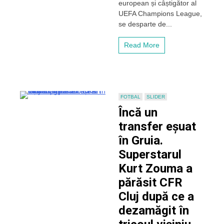
european și câștigător al
Zouma
UEFA Champions League,
de
la
se desparte de...
CFR
Cluj.
Read More
„A
fost
o
despărțire
amiabilă.
Îl
FOTBAL
SLIDER
respect
Încă un
foarte
mult”
transfer eșuat
în Gruia.
Superstarul
Kurt Zouma a
părăsit CFR
Cluj după ce a
dezamăgit în