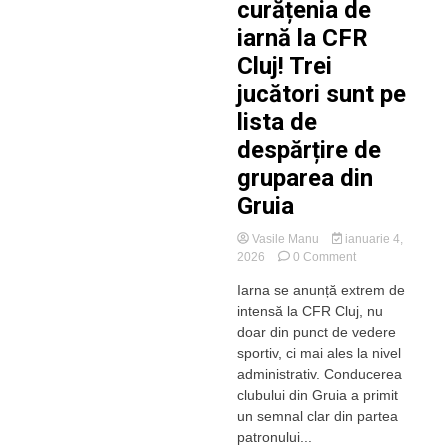
curățenia de
iarnă la CFR
Cluj! Trei
jucători sunt pe
lista de
despărțire de
gruparea din
Gruia
Vasile Manu
ianuarie 4,
on
2026
0 Comment
Începe
Iarna se anunță extrem de
curățenia
intensă la CFR Cluj, nu
de
iarnă
doar din punct de vedere
la
sportiv, ci mai ales la nivel
CFR
administrativ. Conducerea
Cluj!
clubului din Gruia a primit
Trei
un semnal clar din partea
jucători
patronului...
sunt