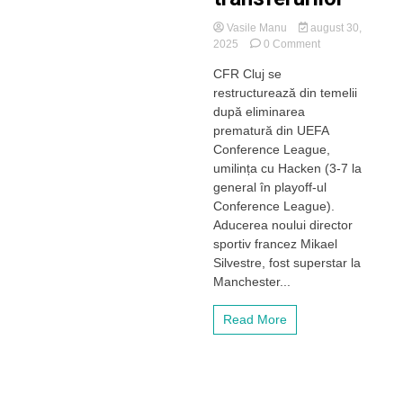
Vasile Manu
august 30,
on
2025
0 Comment
Un
CFR Cluj se
fost
restructurează din temelii
câștigător
de
după eliminarea
Champions
prematură din UEFA
League,
Conference League,
în
umilința cu Hacken (3-7 la
negocieri
general în playoff-ul
avansate
Conference League).
cu
CFR
Aducerea noului director
Cluj!
sportiv francez Mikael
Feroviarii
Silvestre, fost superstar la
vor
Manchester...
să
dea
Read More
lovitura
anului
pe
piața
transferurilor