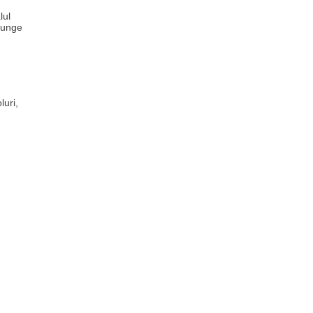
lul
ajunge
luri,