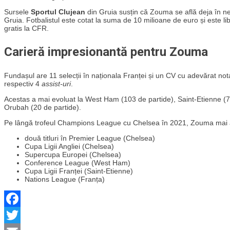
Sursele
Sportul Clujean
din Gruia susțin că Zouma se află deja în n
Gruia. Fotbalistul este cotat la suma de 10 milioane de euro și este li
gratis la CFR.
Carieră impresionantă pentru Zouma
Fundașul are 11 selecții în naționala Franței și un CV cu adevărat nota
respectiv 4
assist-uri
.
Acestas a mai evoluat la West Ham (103 de partide), Saint-Etienne (74 
Orubah (20 de partide).
Pe lângă trofeul Champions League cu Chelsea în 2021, Zouma mai 
două titluri în Premier League (Chelsea)
Cupa Ligii Angliei (Chelsea)
Supercupa Europei (Chelsea)
Conference League (West Ham)
Cupa Ligii Franței (Saint-Etienne)
Nations League (Franța)
Facebook