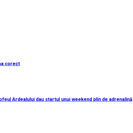
ma corect
i Trofeul Ardealului dau startul unui weekend plin de adrenalină