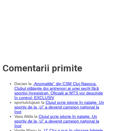
Comentarii primite
Dacian
la
„Anomaliile” din CSM Cluj-Napoca.
Clubul plătește doi antrenori ai unei secții fără
sportivi înregistrați. Oficialii ai MTS vor descinde
în control- EXCLUSIV
sportulclujean
la
Clujul scrie istorie în natație. Un
sportiv de la „U” a devenit campion național la
înot
Vass Attila
la
Clujul scrie istorie în natație. Un
sportiv de la „U” a devenit campion național la
înot
Vasile Manu
la
„U” Cluj a pus în vânzare biletele