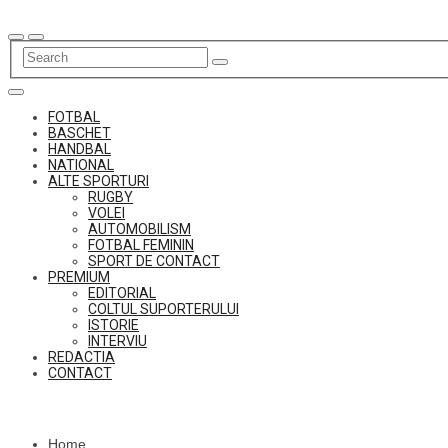
Skip
to
content
FOTBAL
BASCHET
HANDBAL
NATIONAL
ALTE SPORTURI
RUGBY
VOLEI
AUTOMOBILISM
FOTBAL FEMININ
SPORT DE CONTACT
PREMIUM
EDITORIAL
COLTUL SUPORTERULUI
ISTORIE
INTERVIU
REDACTIA
CONTACT
Home