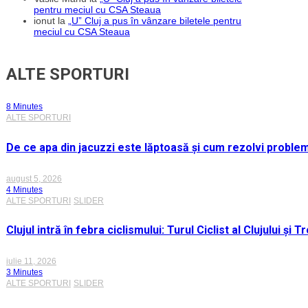
pentru meciul cu CSA Steaua
ionut
la
„U” Cluj a pus în vânzare biletele pentru
meciul cu CSA Steaua
ALTE SPORTURI
8 Minutes
ALTE SPORTURI
De ce apa din jacuzzi este lăptoasă și cum rezolvi proble
august 5, 2026
4 Minutes
ALTE SPORTURI
SLIDER
Clujul intră în febra ciclismului: Turul Ciclist al Clujului ș
iulie 11, 2026
3 Minutes
ALTE SPORTURI
SLIDER