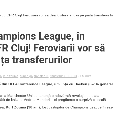
u CFR Cluj! Feroviarii vor să dea lovitura anului pe piața transferurilo
hampions League, în
 Cluj! Feroviarii vor să
ța transferurilor
ea
,
kurt zouma
,
superliga
,
transferuri
,
transferuri CFR Cluj
- 1 Minute
ă din UEFA Conference League, umilința cu Hacken (3-7 la general
tar la Manchester United, anunță o adevărată revoluție pe piața
gătit de italianul Andrea Mandorlini și pregătește o surpriză colosală.
sea,
Kurt Zouma (30 ani)
, fost câștigător de Champions League în sez