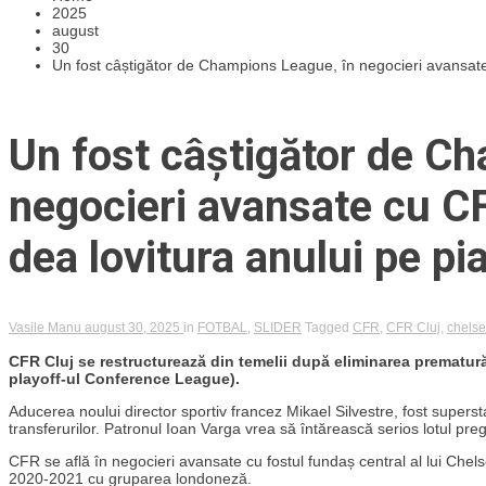
2025
august
30
Un fost câștigător de Champions League, în negocieri avansate c
Un fost câștigător de C
negocieri avansate cu CFR
dea lovitura anului pe pia
Vasile Manu
august 30, 2025
in
FOTBAL
,
SLIDER
Tagged
CFR
,
CFR Cluj
,
chels
CFR Cluj se restructurează din temelii după eliminarea prematur
playoff-ul Conference League).
Aducerea noului director sportiv francez Mikael Silvestre, fost supers
transferurilor. Patronul Ioan Varga vrea să întărească serios lotul pre
CFR se află în negocieri avansate cu fostul fundaș central al lui Chel
2020-2021 cu gruparea londoneză.