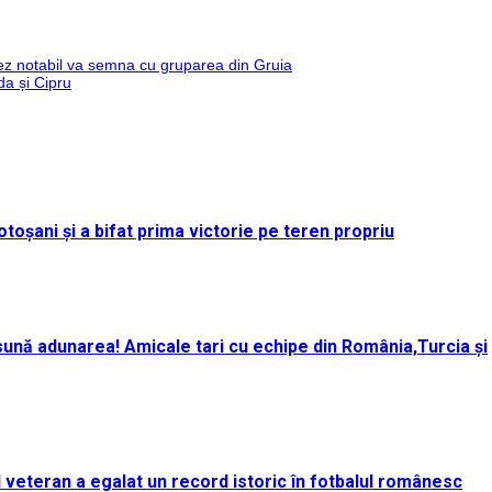
ez notabil va semna cu gruparea din Gruia
da și Cipru
toșani și a bifat prima victorie pe teren propriu
ună adunarea! Amicale tari cu echipe din România,Turcia și
rul veteran a egalat un record istoric în fotbalul românesc