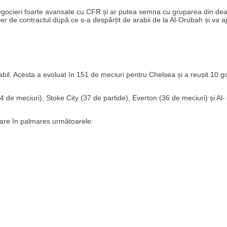
egocieri foarte avansate cu CFR și ar putea semna cu gruparea din dea
ber de contractul după ce s-a despărțit de arabii de la Al-Orubah și va 
bil. Acesta a evoluat în 151 de meciuri pentru Chelsea și a reușit 10 go
de meciuri), Stoke City (37 de partide), Everton (36 de meciuri) și Al-
are în palmares următoarele: