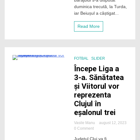
barajului s-a disputat
3-
duminica trecută, la Turda,
a,
iar Beiușul a câștigat...
după
ce
a
Read More
câștigat
barajul
cu
Sticla
Arieșul
Turda!
FOTBAL
SLIDER
O
2 Minutes
Începe Liga a
fostă
glorie
3-a. Sănătatea
a
și Viitorul vor
lui
CFR
reprezenta
Cluj
Clujul în
este
în
eșalonul trei
staff-
ul
Vasile Manu
august 12, 2023
tehnic
on
0 Comment
Începe
Județul Cluj va fi
Liga