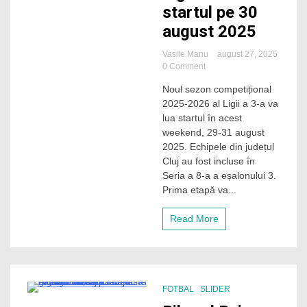
startul pe 30
august 2025
Vasile Manu
august 27, 2025
on
0 Comment
Începe
Noul sezon competițional
„fotbalul
2025-2026 al Ligii a 3-a va
mic”!
Noul
lua startul în acest
sezon
weekend, 29-31 august
al
2025. Echipele din județul
Ligii
Cluj au fost incluse în
a
Seria a 8-a a eșalonului 3.
3-
Prima etapă va...
a
ia
startul
Read More
pe
30
august
2025
FOTBAL
SLIDER
3 Minutes