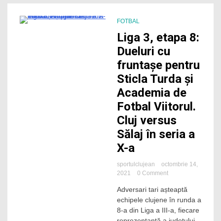
FOTBAL
3 Minutes
Liga 3, etapa 8:
Dueluri cu
fruntașe pentru
Sticla Turda și
Academia de
Fotbal Viitorul.
Cluj versus
Sălaj în seria a
X-a
sportulclujean
octombrie 14,
on
2021
0 Comment
Liga
Adversari tari așteaptă
3,
echipele clujene în runda a
etapa
8:
8-a din Liga a III-a, fiecare
Dueluri
reprezentantă a județului