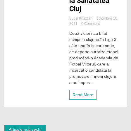
la Sănătatea
Cluj
Bucsi Krisztian
octombrie 10,
on
2021
0 Comment
Viitorul
Două victorii au bifat
Cluj
echipele clujene în Liga 3,
obţine
un
câte una în fiecare serie,
succes
de departe surpriza etapei
important
producând-o Academia de
acasă.
Fotbal Viitorul, care a
Continuă
încurcat o candidată la
criza
promovare. Tinerii clujeni
la
Sănătatea
s-au impus...
Cluj
Read More
Navigare
Articole mai vechi