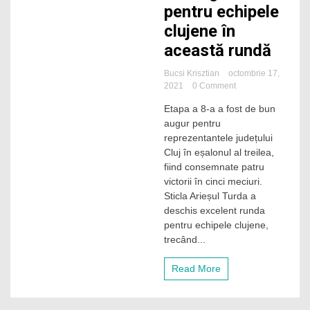
pentru echipele
clujene în
această rundă
Bucsi Krisztian
octombrie 17,
on
2021
0 Comment
Seria
Etapa a 8-a a fost de bun
negativă
augur pentru
a
Sănătății
reprezentantele județului
Cluj
Cluj în eșalonul al treilea,
s-
fiind consemnate patru
a
victorii în cinci meciuri.
întrerupt!
Sticla Arieșul Turda a
O
deschis excelent runda
singură
înfrângere
pentru echipele clujene,
pentru
trecând...
echipele
clujene
Read More
în
această
rundă