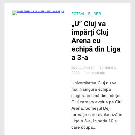
a
debutat
cu
FOTBAL
SLIDER
o
1 Minute
„U” Cluj va
înfrângere!
împărți Cluj
Arena cu
echipă din Liga
a 3-a
sportulclujean
februarie 5,
la
2022
1 comentariu
„U”
Universitatea Cluj nu va
Cluj
mai fi singura echipă
va
împărți
singura echipă din județul
Cluj
Cluj care va evolua pe Cluj
Arena
Arena. Someșul Dej,
cu
formație care evoluează în
echipă
Liga a 3-a, în seria 10 și
din
care ocupă...
Liga
a