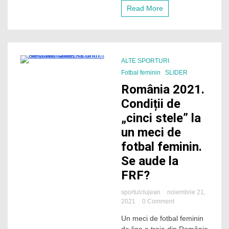
3-
Read More
a
ALTE SPORTURI
2 Minutes
Fotbal feminin
SLIDER
România 2021.
Condiții de
„cinci stele” la
un meci de
fotbal feminin.
Se aude la
FRF?
sportulclujean
noiembrie 21,
on
2021
0 Comment
România
Un meci de fotbal feminin
2021.
Condiții