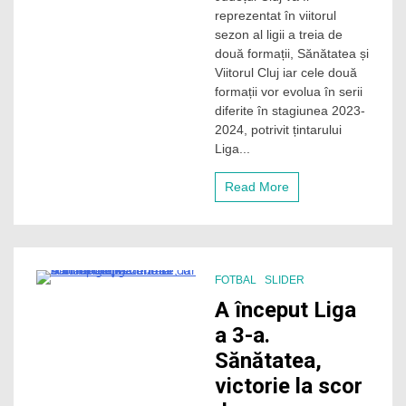
reprezentat în viitorul
a
3-
sezon al ligii a treia de
a.
două formații, Sănătatea și
Sănătatea
Viitorul Cluj iar cele două
și
formații vor evolua în serii
Viitorul
diferite în stagiunea 2023-
vor
2024, potrivit țintarului
reprezenta
Clujul
Liga...
în
eșalonul
Read More
trei
FOTBAL
SLIDER
1 Minute
A început Liga
a 3-a.
Sănătatea,
victorie la scor