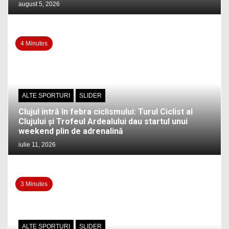
august 5, 2026
4 Minutes
ALTE SPORTURI
SLIDER
Clujul intră în febra ciclismului: Turul Ciclist al
Clujului și Trofeul Ardealului dau startul unui
weekend plin de adrenalină
iulie 11, 2026
3 Minutes
ALTE SPORTURI
SLIDER