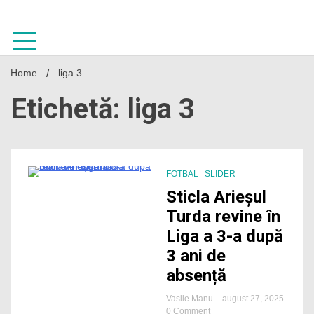
Skip
to
content
Home
liga 3
Etichetă: liga 3
FOTBAL
SLIDER
1 Minute
Sticla Arieșul
Turda revine în
Liga a 3-a după
3 ani de
absență
Vasile Manu
august 27, 2025
on
0 Comment