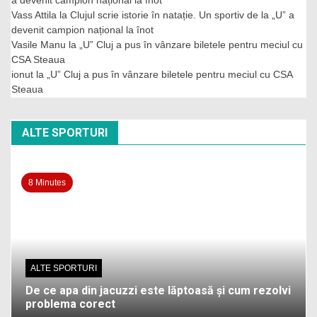
a devenit campion național la înot
Vass Attila
la
Clujul scrie istorie în natație. Un sportiv de la „U” a
devenit campion național la înot
Vasile Manu
la
„U” Cluj a pus în vânzare biletele pentru meciul cu
CSA Steaua
ionut
la
„U” Cluj a pus în vânzare biletele pentru meciul cu CSA
Steaua
ALTE SPORTURI
8 Minutes
ALTE SPORTURI
De ce apa din jacuzzi este lăptoasă și cum rezolvi
problema corect