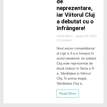
de
neprezentare,
iar Viitorul Cluj
a debutat cu o
înfrângere!
Vasile Manu
august 28, 2022
on
0 Comment
A
Noul sezon competițional
început
al Ligii a 3-a a început în
Liga
a
acest weekend, iar județul
3-
Cluj este reprezentat de
a.
două cluburi în Seria a 9-
Sănătatea,
a, Sănătatea și Viitorul
victorie
Cluj. În prima etapă,
la
Sănătatea Cluj a...
scor
de
neprezentare,
Read More
iar
Viitorul
Cluj