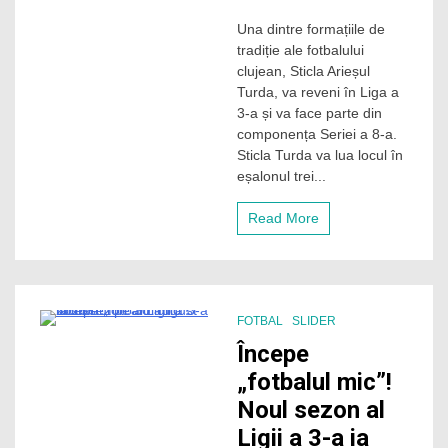
Sticla
Una dintre formațiile de
Arieșul
tradiție ale fotbalului
Turda
revine
clujean, Sticla Arieșul
în
Turda, va reveni în Liga a
Liga
3-a și va face parte din
a
componența Seriei a 8-a.
3-
Sticla Turda va lua locul în
a
eșalonul trei...
după
3
ani
Read More
de
absență
FOTBAL
SLIDER
6 Minutes
Începe
„fotbalul mic”!
Noul sezon al
Ligii a 3-a ia