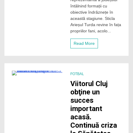
cu
întâlnind formații cu
fruntașe
obiective îndrăznețe în
pentru
această stagiune. Sticla
Sticla
Arieșul Turda revine în fața
Turda
și
propriilor fani, acolo...
Academia
de
Read More
Fotbal
Viitorul.
Cluj
versus
Sălaj
în
FOTBAL
seria
3 Minutes
Viitorul Cluj
a
X-
obţine un
a
succes
important
acasă.
Continuă criza