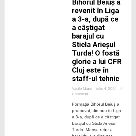
Bihorul Beiuș a
revenit în Liga
a 3-a, după ce
a câștigat
barajul cu
Sticla Arieșul
Turda! O fostă
glorie a lui CFR
Cluj este în
staff-ul tehnic
Vasile Manu
iulie 4, 2025
0
on
Comment
Bihorul
Formația Bihorul Beiuș a
Beiuș
promovat, din nou în Liga
a
revenit
a 3-a, după ce a câștigat
în
barajul cu Sticla Arieșul
Liga
Turda. Manșa retur a
a