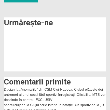
în
articole
Urmărește-ne
Comentarii primite
Dacian
la
„Anomaliile” din CSM Cluj-Napoca. Clubul plătește doi
antrenori ai unei secții fără sportivi înregistrați. Oficialii ai MTS vor
descinde în control- EXCLUSIV
sportulclujean
la
Clujul scrie istorie în natație. Un sportiv de la „U”