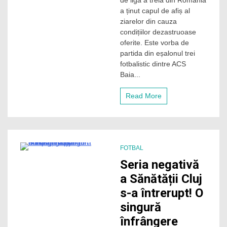
de liga a treia din România
de
a ținut capul de afiș al
„cinci
ziarelor din cauza
stele”
condițiilor dezastruoase
la
oferite. Este vorba de
un
partida din eșalonul trei
meci
fotbalistic dintre ACS
de
fotbal
Baia...
feminin.
Se
Read More
aude
la
FRF?
FOTBAL
2 Minutes
Seria negativă
a Sănătății Cluj
s-a întrerupt! O
singură
înfrângere