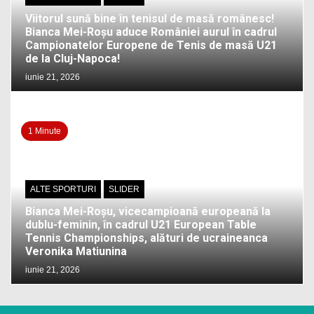
Viitorul sună bine în tenisul de masă românesc!
Bianca Mei-Roșu aduce României aurul în cadrul
Campionatelor Europene de Tenis de masă U21
de la Cluj-Napoca!
iunie 21, 2026
1 Minute
ALTE SPORTURI
SLIDER
Bianca Mei-Roșu, vicecampioană europeană la
dublu-feminin, în cadrul U21 European Table
Tennis Championships, alături de ucraineanca
Veronika Matiunina
iunie 21, 2026