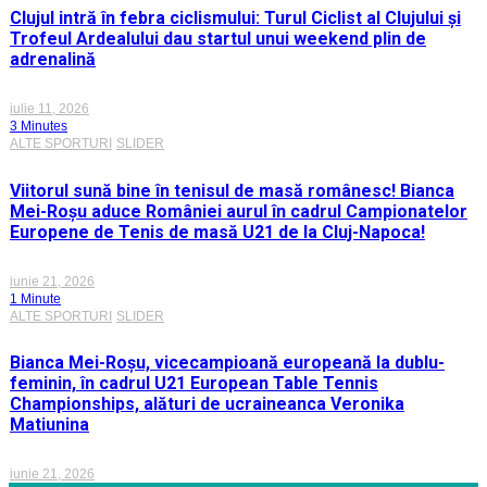
Clujul intră în febra ciclismului: Turul Ciclist al Clujului și
Trofeul Ardealului dau startul unui weekend plin de
adrenalină
iulie 11, 2026
3 Minutes
ALTE SPORTURI
SLIDER
Viitorul sună bine în tenisul de masă românesc! Bianca
Mei-Roșu aduce României aurul în cadrul Campionatelor
Europene de Tenis de masă U21 de la Cluj-Napoca!
iunie 21, 2026
1 Minute
ALTE SPORTURI
SLIDER
Bianca Mei-Roșu, vicecampioană europeană la dublu-
feminin, în cadrul U21 European Table Tennis
Championships, alături de ucraineanca Veronika
Matiunina
iunie 21, 2026