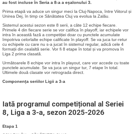
au fost incluse în Seria a 8-a a eșalonului 3.
Prima etapă va aduce un singur meci la Cluj-Napoca, între Viitorul și
Unirea Dej, în timp ce Sănătatea Cluj va evolua la Zalău.
Sistemul acestui sezon este 8 serii, a câte 12 echipe fiecare.
Primele 4 din fiecare serie se vor califica în playoff, iar echipele vor
intra în această fază a competiției doar cu punctele acumulate
împotriva celorlalte echipe calificate în playoff. Se va juca tur-retur
cu echipele cu care nu s-a jucat în sistemul regular, adică cele 4
formații din cealaltă serie. Vor fi 8 etape în total și va promova în
Liga 2 prima clasată.
Următoarele 8 echipe vor intra în playout, care vor accede cu toate
punctele acumulate. Se va juca un singur tur, 7 etape în total.
Ultimele două clasate vor retrograda direct.
Componența seriilor Ligii a 3-a
Iată programul competițional al Seriei
8, Liga a 3-a, sezon 2025-2026
Etapa 1