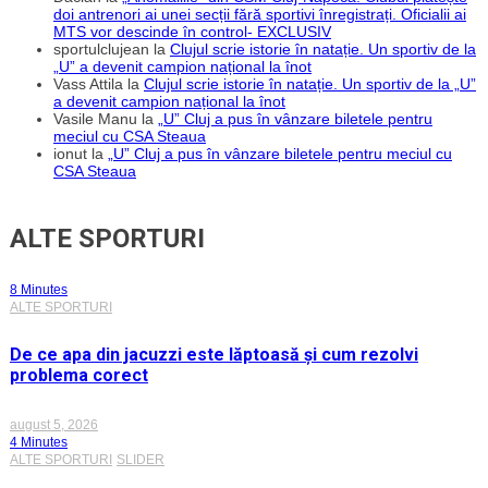
doi antrenori ai unei secții fără sportivi înregistrați. Oficialii ai
MTS vor descinde în control- EXCLUSIV
sportulclujean
la
Clujul scrie istorie în natație. Un sportiv de la
„U” a devenit campion național la înot
Vass Attila
la
Clujul scrie istorie în natație. Un sportiv de la „U”
a devenit campion național la înot
Vasile Manu
la
„U” Cluj a pus în vânzare biletele pentru
meciul cu CSA Steaua
ionut
la
„U” Cluj a pus în vânzare biletele pentru meciul cu
CSA Steaua
ALTE SPORTURI
8 Minutes
ALTE SPORTURI
De ce apa din jacuzzi este lăptoasă și cum rezolvi
problema corect
august 5, 2026
4 Minutes
ALTE SPORTURI
SLIDER