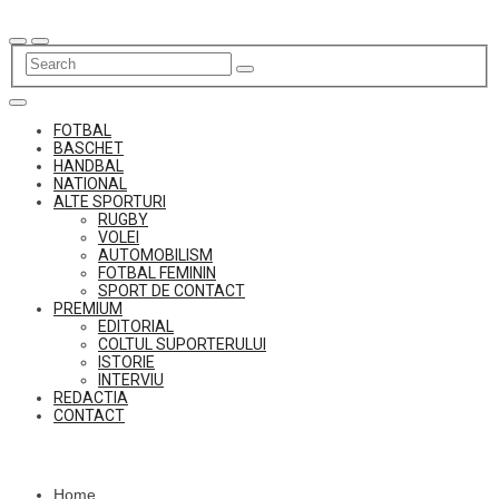
Skip
to
content
FOTBAL
BASCHET
HANDBAL
NATIONAL
ALTE SPORTURI
RUGBY
VOLEI
AUTOMOBILISM
FOTBAL FEMININ
SPORT DE CONTACT
PREMIUM
EDITORIAL
COLTUL SUPORTERULUI
ISTORIE
INTERVIU
REDACTIA
CONTACT
Home