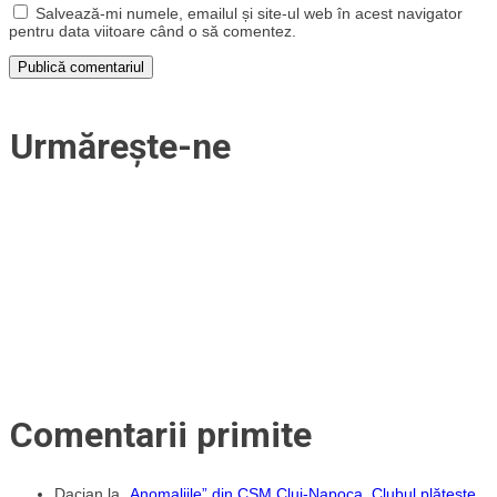
Salvează-mi numele, emailul și site-ul web în acest navigator
pentru data viitoare când o să comentez.
Urmărește-ne
Comentarii primite
Dacian
la
„Anomaliile” din CSM Cluj-Napoca. Clubul plătește