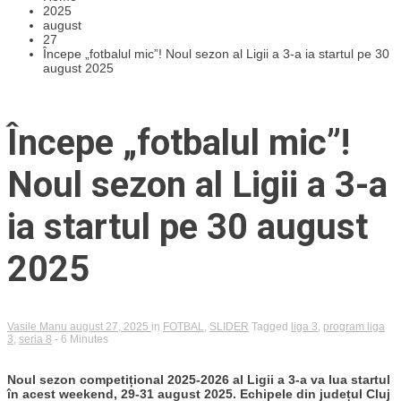
2025
august
27
Începe „fotbalul mic”! Noul sezon al Ligii a 3-a ia startul pe 30
august 2025
Începe „fotbalul mic”!
Noul sezon al Ligii a 3-a
ia startul pe 30 august
2025
Vasile Manu
august 27, 2025
in
FOTBAL
,
SLIDER
Tagged
liga 3
,
program liga
3
,
seria 8
- 6 Minutes
Noul sezon competițional 2025-2026 al Ligii a 3-a va lua startul
în acest weekend, 29-31 august 2025. Echipele din județul Cluj