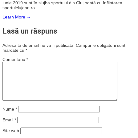
iunie 2019 sunt în slujba sportului din Cluj odată cu înființarea
sportulclujean.ro.
Learn More →
Lasă un răspuns
Adresa ta de email nu va fi publicată.
Câmpurile obligatorii sunt
marcate cu
*
Comentariu
*
Nume
*
Email
*
Site web