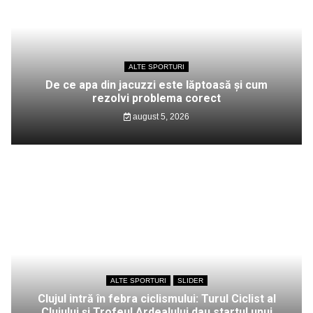
ALTE SPORTURI
De ce apa din jacuzzi este lăptoasă și cum
rezolvi problema corect
august 5, 2026
ALTE SPORTURI
SLIDER
Clujul intră în febra ciclismului: Turul Ciclist al
Clujului și Trofeul Ardealului dau startul unui