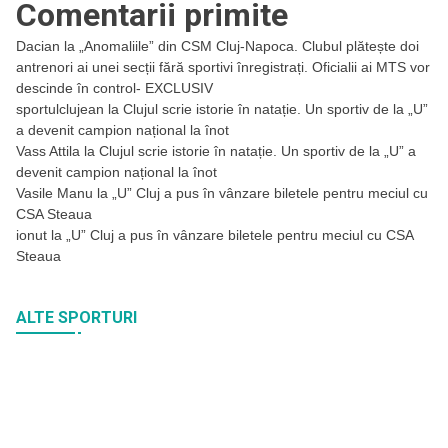
Comentarii primite
Dacian
la
„Anomaliile” din CSM Cluj-Napoca. Clubul plătește doi
antrenori ai unei secții fără sportivi înregistrați. Oficialii ai MTS vor
descinde în control- EXCLUSIV
sportulclujean
la
Clujul scrie istorie în natație. Un sportiv de la „U”
a devenit campion național la înot
Vass Attila
la
Clujul scrie istorie în natație. Un sportiv de la „U” a
devenit campion național la înot
Vasile Manu
la
„U” Cluj a pus în vânzare biletele pentru meciul cu
CSA Steaua
ionut
la
„U” Cluj a pus în vânzare biletele pentru meciul cu CSA
Steaua
ALTE SPORTURI