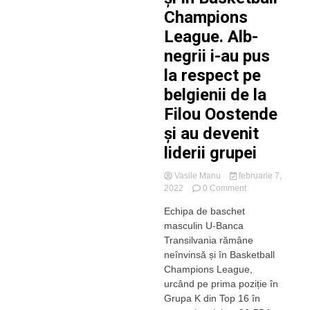
Champions
League. Alb-
negrii i-au pus
la respect pe
belgienii de la
Filou Oostende
și au devenit
liderii grupei
Vasile Manu
februarie 7,
on
2022
0 Comment
U-
Echipa de baschet
BT
masculin U-Banca
Cluj
își
Transilvania rămâne
păstrează
neînvinsă și în Basketball
invincibilitatea
Champions League,
și
urcând pe prima poziție în
în
Grupa K din Top 16 în
Basketball