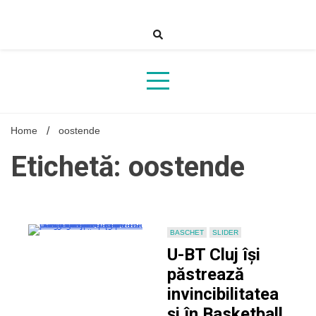
Skip
to
content
Home
oostende
Etichetă: oostende
BASCHET
SLIDER
U-BT Cluj își
păstrează
invincibilitatea
și în Basketball