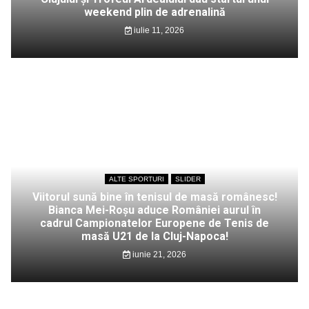
weekend plin de adrenalină
iulie 11, 2026
ALTE SPORTURI
SLIDER
Viitorul sună bine în tenisul de masă românesc!
Bianca Mei-Roșu aduce României aurul în
cadrul Campionatelor Europene de Tenis de
masă U21 de la Cluj-Napoca!
iunie 21, 2026