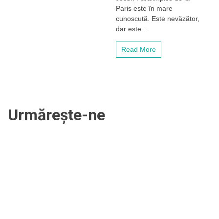
pe
Paris este în mare
judoka
cunoscută. Este nevăzător,
Alexandru
Bologa,
dar este...
medaliat
cu
Read More
aur
la
Jocurile
Paralimpice.
„O
ambiție
fără
Urmărește-ne
margini”