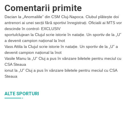
Comentarii primite
Dacian
la
„Anomaliile” din CSM Cluj-Napoca. Clubul plătește doi
antrenori ai unei secții fără sportivi înregistrați. Oficialii ai MTS vor
descinde în control- EXCLUSIV
sportulclujean
la
Clujul scrie istorie în natație. Un sportiv de la „U”
a devenit campion național la înot
Vass Attila
la
Clujul scrie istorie în natație. Un sportiv de la „U” a
devenit campion național la înot
Vasile Manu
la
„U” Cluj a pus în vânzare biletele pentru meciul cu
CSA Steaua
ionut
la
„U” Cluj a pus în vânzare biletele pentru meciul cu CSA
Steaua
ALTE SPORTURI