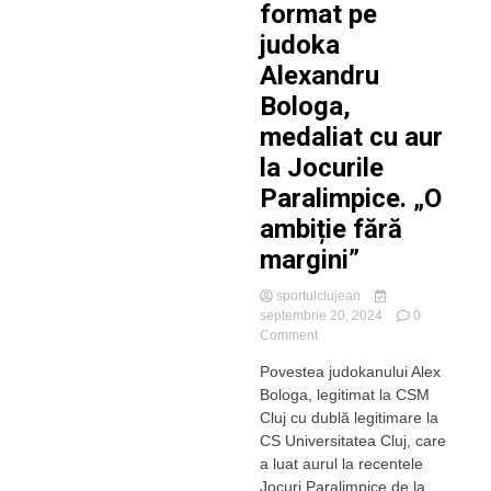
format pe
judoka
Alexandru
Bologa,
medaliat cu aur
la Jocurile
Paralimpice. „O
ambiție fără
margini”
sportulclujean
septembrie 20, 2024
0
on
Comment
Ce
Povestea judokanului Alex
spun
Bologa, legitimat la CSM
cei
care
Cluj cu dublă legitimare la
l-
CS Universitatea Cluj, care
au
a luat aurul la recentele
format
Jocuri Paralimpice de la