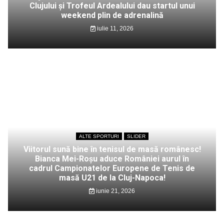
Clujului și Trofeul Ardealului dau startul unui
weekend plin de adrenalină
iulie 11, 2026
ALTE SPORTURI
SLIDER
Viitorul sună bine în tenisul de masă românesc!
Bianca Mei-Roșu aduce României aurul în
cadrul Campionatelor Europene de Tenis de
masă U21 de la Cluj-Napoca!
iunie 21, 2026