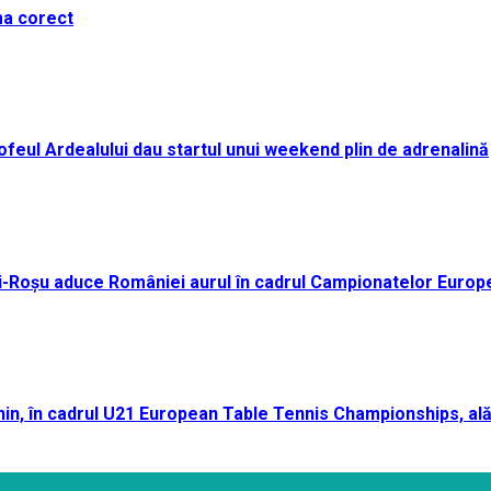
ma corect
i Trofeul Ardealului dau startul unui weekend plin de adrenalină
ei-Roșu aduce României aurul în cadrul Campionatelor Europ
n, în cadrul U21 European Table Tennis Championships, ală