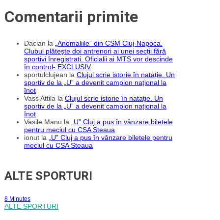
Comentarii primite
Dacian
la
„Anomaliile” din CSM Cluj-Napoca.
Clubul plătește doi antrenori ai unei secții fără
sportivi înregistrați. Oficialii ai MTS vor descinde
în control- EXCLUSIV
sportulclujean
la
Clujul scrie istorie în natație. Un
sportiv de la „U” a devenit campion național la
înot
Vass Attila
la
Clujul scrie istorie în natație. Un
sportiv de la „U” a devenit campion național la
înot
Vasile Manu
la
„U” Cluj a pus în vânzare biletele
pentru meciul cu CSA Steaua
ionut
la
„U” Cluj a pus în vânzare biletele pentru
meciul cu CSA Steaua
ALTE SPORTURI
8 Minutes
ALTE SPORTURI