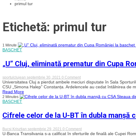
primul tur
Etichetă: primul tur
1 Minute
BASCHET
„U” Cluj, eliminată prematur din Cupa Ro
on
sportulclujean
septembrie 30, 2021
0 Comment
„U”
Universitatea Cluj a pierdut ambele meciuri disputate în Sala Sporturi
Cluj,
CSU „Simona Halep” Constanța. Ardelencele au cedat întâlnirea de mie
eliminată
Read More
prematur
2 Minutes
din
BASCHET
Cupa
României
la
Cifrele celor de la U-BT în dubla manșă
baschet
feminin
on
Bucsi Krisztian
septembrie 29, 2021
0 Comment
Cifrele
U-Banca Transilvania s-a calificat în sferturile de finală ale Cupei R