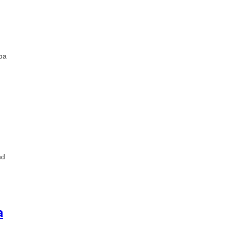
upa
nd
a