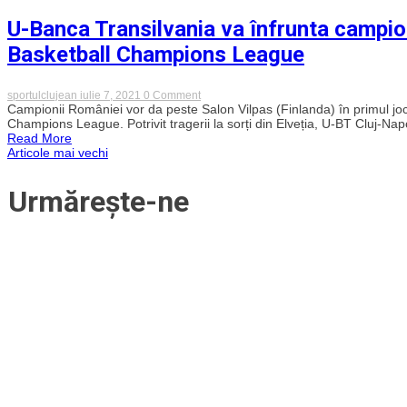
în
primul
U-Banca Transilvania va înfrunta campioa
tur
al
Basketball Champions League
Cupei
României
on
sportulclujean
iulie 7, 2021
0 Comment
U-
Campionii României vor da peste Salon Vilpas (Finlanda) în primul joc
Banca
Champions League. Potrivit tragerii la sorți din Elveția, U-BT Cluj-Nap
Transilvania
Read More
va
Navigare
Articole mai vechi
înfrunta
campioana
Finlandei
în
Urmărește-ne
în
primul
articole
tur
preliminar
din
Basketball
Champions
League