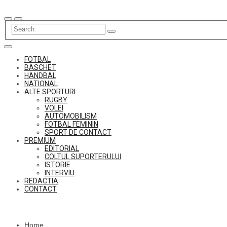
Skip
to
content
FOTBAL
BASCHET
HANDBAL
NATIONAL
ALTE SPORTURI
RUGBY
VOLEI
AUTOMOBILISM
FOTBAL FEMININ
SPORT DE CONTACT
PREMIUM
EDITORIAL
COLTUL SUPORTERULUI
ISTORIE
INTERVIU
REDACTIA
CONTACT
Home