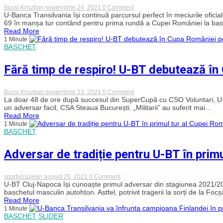
făcut
on
Bucsi Krisztian
septembrie 24, 2021
0 Comment
treaba”
Calificarea,
U-Banca Transilvania își continuă parcursul perfect în meciurile ofic
tranșată
69 în manșa tur contând pentru prima rundă a Cupei României la basc
în
Read More
mare
1 Minute
măsură
BASCHET
după
manșa
tur!
Fără timp de respiro! U-BT debutează în 
U-
BT
a
trecut
on
Bucsi Krisztian
septembrie 23, 2021
0 Comment
de
Fără
La doar 48 de ore după succesul din SuperCupă cu CSO Voluntari, U-B
CSA
timp
un adversar facil, CSA Steaua București. „Militarii” au suferit mai...
Steaua
de
Read More
respiro!
1 Minute
U-
BASCHET
BT
debutează
în
Adversar de tradiție pentru U-BT în prim
Cupa
României
pe
terenul
on
sportulclujean
august 25, 2021
0 Comment
Stelei
Adversar
U-BT Cluj-Napoca își cunoaște primul adversar din stagiunea 2021/20
de
baschetul masculin autohton. Astfel, potrivit tragerii la sorți de la Focșa
tradiție
Read More
pentru
1 Minute
U-
BASCHET
SLIDER
BT