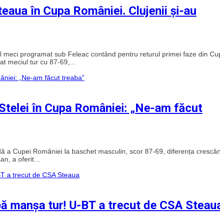
teaua în Cupa României. Clujenii și-au
rimul meci programat sub Feleac contând pentru returul primei faze din C
 meciul tur cu 87-69,...
 Stelei în Cupa României: „Ne-am făcut
ndă a Cupei României la baschet masculin, scor 87-69, diferența crescâ
n, a oferit...
pă manșa tur! U-BT a trecut de CSA Steau