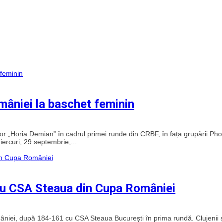
mâniei la baschet feminin
lor „Horia Demian” în cadrul primei runde din CRBF, în fața grupării Ph
rcuri, 29 septembrie,...
 cu CSA Steaua din Cupa României
omâniei, după 184-161 cu CSA Steaua București în prima rundă. Clujenii 