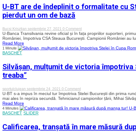
sferturile
U-BT are de îndeplinit o formalitate cu S
Cupei
României.
pierdut un om de bază
Dublă
victorie
reușită
de
on
Bucsi Krisztian
septembrie 27, 2021
0 Comment
clujeni
U-
U-Banca Transilvania revine oficial și în fața propriilor suporteri, p
împotriva
BT
României, împotriva CSA Steaua București. Campionii României au luat
Stelei
are
Read More
de
1 Minute
îndeplinit
BASCHET
o
formalitate
cu
Silvășan, mulțumit de victoria împotriva
Steaua
în
treaba”
Cupa
României.
Clujenii
și-
on
sportulclujean
septembrie 24, 2021
0 Comment
au
Silvășan,
U-BT s-a impus în meciul tur împotriva Stelei București din prima ru
pierdut
mulțumit
mai ales în repriza secundă. Tehnicianul campionilor țării, Mihai Silvășa
un
de
Read More
om
victoria
4 Minutes
de
împotriva
BASCHET
SLIDER
bază
Stelei
în
Cupa
Calificarea, tranșată în mare măsură du
României:
„Ne-
am