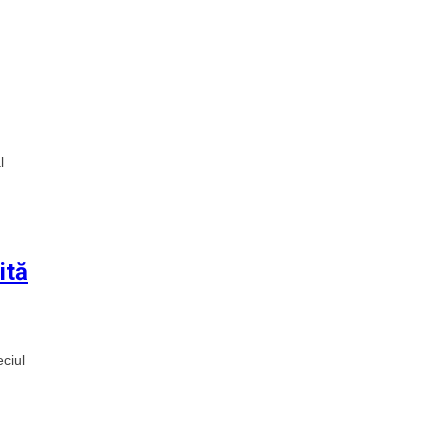
l
ită
ciul