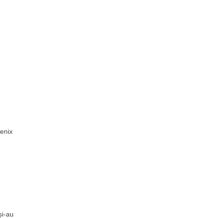
oenix
și-au