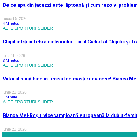
De ce apa din jacuzzi este lăptoasă și cum rezolvi proble
august 5, 2026
4 Minutes
ALTE SPORTURI
SLIDER
Clujul intră în febra ciclismului: Turul Ciclist al Clujului ș
iulie 11, 2026
3 Minutes
ALTE SPORTURI
SLIDER
Viitorul sună bine în tenisul de masă românesc! Bianca M
iunie 21, 2026
1 Minute
ALTE SPORTURI
SLIDER
Bianca Mei-Roșu, vicecampioană europeană la dublu-femini
iunie 21, 2026