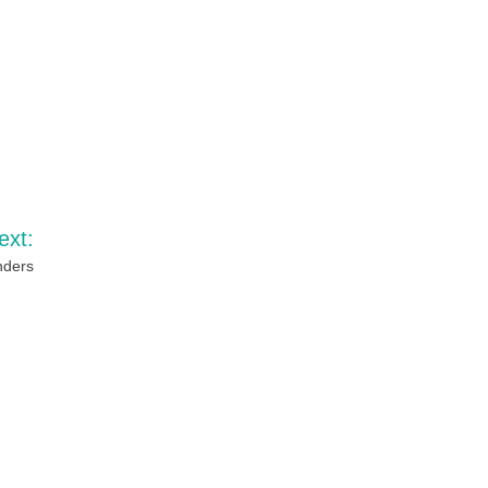
ext:
nders