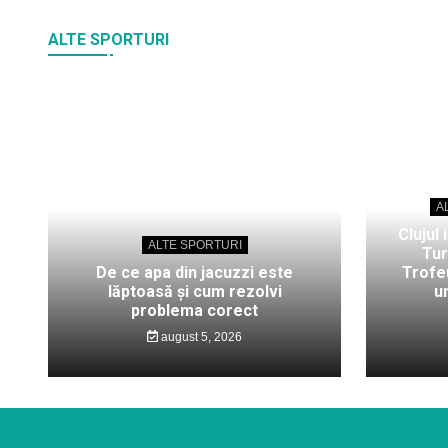
ALTE SPORTURI
A
Clujul 
ALTE SPORTURI
Tur
De ce apa din jacuzzi este
Trofeu
lăptoasă și cum rezolvi
u
problema corect
august 5, 2026