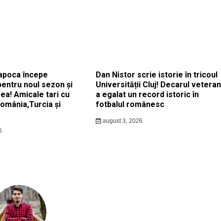
apoca începe
Dan Nistor scrie istorie în tricoul
pentru noul sezon și
Universității Cluj! Decarul veteran
ea! Amicale tari cu
a egalat un record istoric în
România,Turcia și
fotbalul românesc
august 3, 2026
6