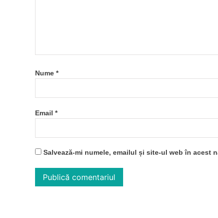
Nume
*
Email
*
Salvează-mi numele, emailul și site-ul web în acest 