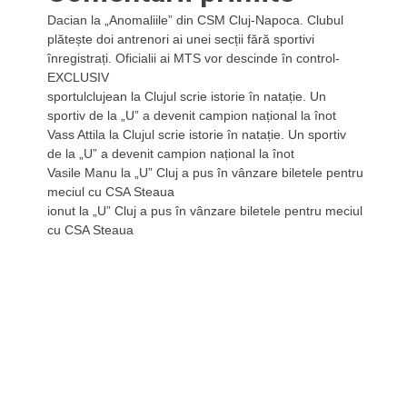
Dacian
la
„Anomaliile” din CSM Cluj-Napoca. Clubul
plătește doi antrenori ai unei secții fără sportivi
înregistrați. Oficialii ai MTS vor descinde în control-
EXCLUSIV
sportulclujean
la
Clujul scrie istorie în natație. Un
sportiv de la „U” a devenit campion național la înot
Vass Attila
la
Clujul scrie istorie în natație. Un sportiv
de la „U” a devenit campion național la înot
Vasile Manu
la
„U” Cluj a pus în vânzare biletele pentru
meciul cu CSA Steaua
ionut
la
„U” Cluj a pus în vânzare biletele pentru meciul
cu CSA Steaua