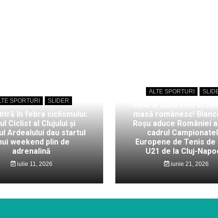
ALTE SPORTURI
SLID
LTE SPORTURI
SLIDER
Viitorul sună bine în ten
intră în febra ciclismului:
masă românesc! Bianc
ul Ciclist al Clujului și
Roșu aduce României au
l Ardealului dau startul
cadrul Campionate
nui weekend plin de
Europene de Tenis de
adrenalină
U21 de la Cluj-Napo
iulie 11, 2026
iunie 21, 2026