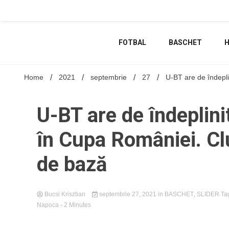
Skip
to
content
FOTBAL
BASCHET
Home
2021
septembrie
27
U-BT are de îndepli
U-BT are de îndeplini
în Cupa României. Clu
de bază
Bucsi Krisztian
septembrie 27, 2021
in
BASCHET
,
SLIDER
Ta
Napoca
- 2 Minutes