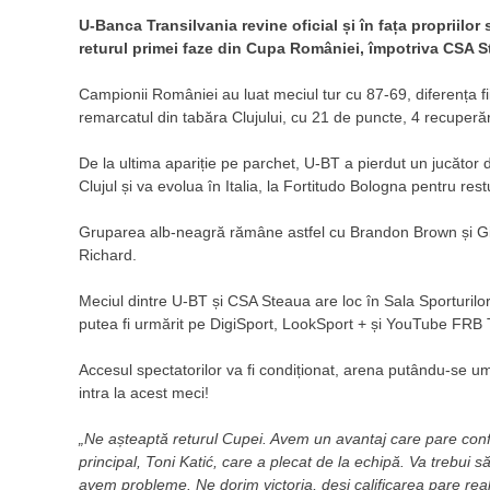
U-Banca Transilvania revine oficial și în fața propriil
returul primei faze din Cupa României, împotriva CSA S
Campionii României au luat meciul tur cu 87-69, diferența fi
remarcatul din tabăra Clujului, cu 21 de puncte, 4 recuperăr
De la ultima apariție pe parchet, U-BT a pierdut un jucător 
Clujul și va evolua în Italia, la Fortitudo Bologna pentru re
Gruparea alb-neagră rămâne astfel cu Brandon Brown și Giord
Richard.
Meciul dintre U-BT și CSA Steaua are loc în Sala Sporturil
putea fi urmărit pe DigiSport, LookSport + și YouTube FRB 
Accesul spectatorilor va fi condiționat, arena putându-se u
intra la acest meci!
„Ne așteaptă returul Cupei. Avem un avantaj care pare conf
principal, Toni Katić, care a plecat de la echipă. Va trebui 
avem probleme. Ne dorim victoria, deși calificarea pare rea