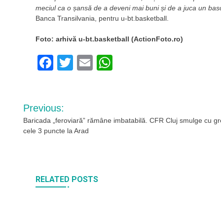
meciul ca o șansă de a deveni mai buni și de a juca un basc
Banca Transilvania, pentru u-bt.basketball.
Foto: arhivă u-bt.basketball (ActionFoto.ro)
Facebook
Twitter
Email
WhatsApp
Navigare
Previous:
în
Baricada „feroviară” rămâne imbatabilă. CFR Cluj smulge cu g
cele 3 puncte la Arad
articole
RELATED POSTS