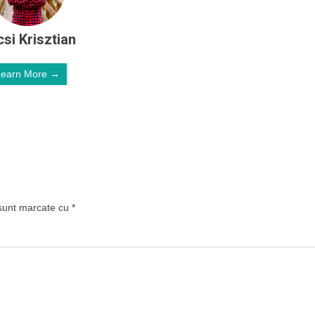
si Krisztian
Learn More →
 sunt marcate cu
*