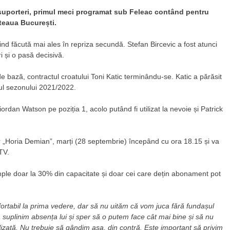
or suporteri, primul meci programat sub Feleac contând pentru
teaua București.
ind făcută mai ales în repriza secundă. Stefan Bircevic a fost atunci
i și o pasă decisivă.
de bază, contractul croatului Toni Katic terminându-se. Katic a părăsit
stul sezonului 2021/2022.
an Watson pe poziția 1, acolo putând fi utilizat la nevoie și Patrick
or „Horia Demian”, marți (28 septembrie) începând cu ora 18.15 și va
TV.
mple doar la 30% din capacitate și doar cei care dețin abonament pot
ortabil la prima vedere, dar să nu uităm că vom juca fără fundașul
să suplinim absența lui și sper să o putem face cât mai bine și să nu
lizată. Nu trebuie să gândim așa, din contră. Este important să privim