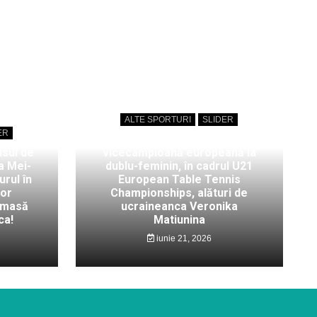
ALTE SPORTURI
SLIDER
ER
Bianca Mei-Roșu,
isul de
vicecampioană europeană la
a Mei-
dublu-feminin, în cadrul U21
rul în
European Table Tennis
lor
Championships, alături de
 masă
ucraineanca Veronika
ca!
Matiunina
iunie 21, 2026