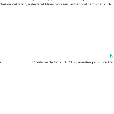
het de calitate.”
, a declarat Mihai Silvășan, antrenorul campioanei U-
N
reu
Probleme de lot la CFR Cluj înaintea jocului cu Ra