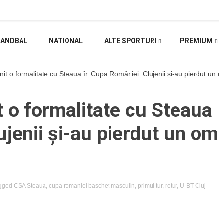
HANDBAL
NATIONAL
ALTE SPORTURI
PREMIUM
nit o formalitate cu Steaua în Cupa României. Clujenii și-au pierdut u
t o formalitate cu Steaua
jenii și-au pierdut un om
gged
CSA Steaua
,
cupa romaniei baschet masculin
,
primul tur
,
retur
,
U-BT Cluj-