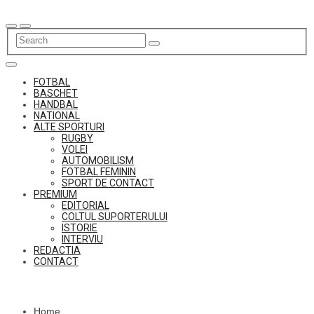
Skip
to
content
FOTBAL
BASCHET
HANDBAL
NATIONAL
ALTE SPORTURI
RUGBY
VOLEI
AUTOMOBILISM
FOTBAL FEMININ
SPORT DE CONTACT
PREMIUM
EDITORIAL
COLTUL SUPORTERULUI
ISTORIE
INTERVIU
REDACTIA
CONTACT
Home