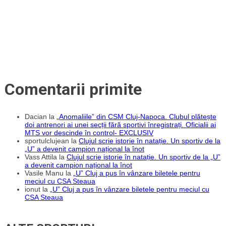
Comentarii primite
Dacian
la
„Anomaliile” din CSM Cluj-Napoca. Clubul plătește
doi antrenori ai unei secții fără sportivi înregistrați. Oficialii ai
MTS vor descinde în control- EXCLUSIV
sportulclujean
la
Clujul scrie istorie în natație. Un sportiv de la
„U” a devenit campion național la înot
Vass Attila
la
Clujul scrie istorie în natație. Un sportiv de la „U”
a devenit campion național la înot
Vasile Manu
la
„U” Cluj a pus în vânzare biletele pentru
meciul cu CSA Steaua
ionut
la
„U” Cluj a pus în vânzare biletele pentru meciul cu
CSA Steaua