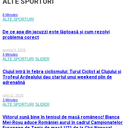
ALTE SPORTURI
8 Minutes
ALTE SPORTURI
De ce apa din jacuzzi este lăptoasă și cum rezolvi
problema corect
august 5, 2026
4 Minutes
ALTE SPORTURI
SLIDER
Clujul intră în febra ciclismului: Turul Ciclist al Clujului și
Trofeul Ardealului dau startul unui weekend plin de
adrenalină
iulie 11, 2026
3 Minutes
ALTE SPORTURI
SLIDER
Viitorul sună bine în tenisul de masă românesc! Bianca
Mei-Roșu aduce României aurul în cadrul Campionatelor
Europene de Tenis de masă U21 de la Cluj-Napoca!