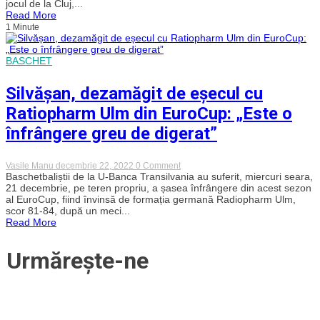
jocul de la Cluj,...
ramă
Read More
pentru
1 Minute
U-
BT
Cluj
în
BASCHET
fața
campioanei
Germaniei!
Silvășan, dezamăgit de eșecul cu
Alb-
negrii
Ratiopharm Ulm din EuroCup: „Este o
au
trăit
înfrângere greu de digerat”
periculos
finalul
on
Vasile Manu
decembrie 22, 2022
0 Comment
Silvășan,
Baschetbaliștii de la U-Banca Transilvania au suferit, miercuri seara,
dezamăgit
21 decembrie, pe teren propriu, a șasea înfrângere din acest sezon
de
al EuroCup, fiind învinsă de formația germană Radiopharm Ulm,
eșecul
scor 81-84, după un meci...
cu
Read More
Ratiopharm
Ulm
din
Urmărește-ne
EuroCup:
„Este
o
înfrângere
greu
de
digerat”