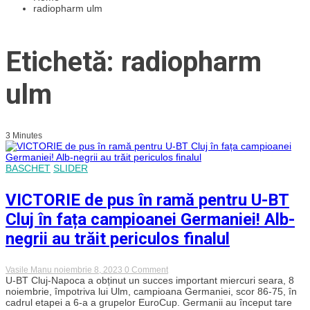
radiopharm ulm
Etichetă: radiopharm
ulm
3 Minutes
BASCHET
SLIDER
VICTORIE de pus în ramă pentru U-BT
Cluj în fața campioanei Germaniei! Alb-
negrii au trăit periculos finalul
on
Vasile Manu
noiembrie 8, 2023
0 Comment
VICTORIE
U-BT Cluj-Napoca a obținut un succes important miercuri seara, 8
de
noiembrie, împotriva lui Ulm, campioana Germaniei, scor 86-75, în
pus
cadrul etapei a 6-a a grupelor EuroCup. Germanii au început tare
în