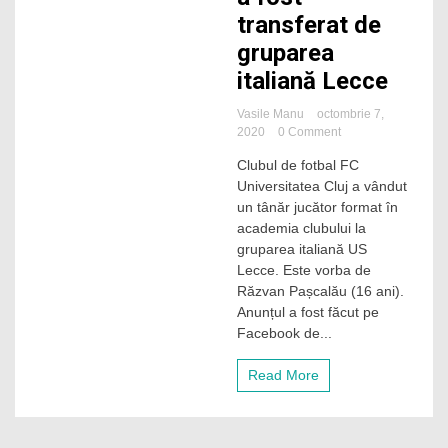
transferat de
gruparea
italiană Lecce
Vasile Manu
octombrie 7,
on
2020
0 Comment
Un
Clubul de fotbal FC
jucător
Universitatea Cluj a vândut
format
de
un tânăr jucător format în
academia
academia clubului la
U-
gruparea italiană US
Luceafărul
Lecce. Este vorba de
Cluj
Răzvan Pașcalău (16 ani).
a
Anunțul a fost făcut pe
fost
transferat
Facebook de...
de
gruparea
Read More
italiană
Lecce