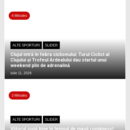
4 Minutes
ALTE SPORTURI
SLIDER
Clujul intră în febra ciclismului: Turul Ciclist al
Clujului și Trofeul Ardealului dau startul unui
weekend plin de adrenalină
iulie 11, 2026
3 Minutes
ALTE SPORTURI
SLIDER
Viitorul sună bine în tenisul de masă românesc!