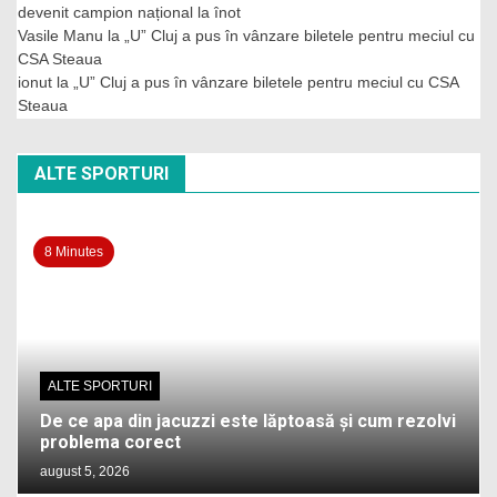
devenit campion național la înot
Vasile Manu
la
„U” Cluj a pus în vânzare biletele pentru meciul cu
CSA Steaua
ionut
la
„U” Cluj a pus în vânzare biletele pentru meciul cu CSA
Steaua
ALTE SPORTURI
8 Minutes
ALTE SPORTURI
De ce apa din jacuzzi este lăptoasă și cum rezolvi
problema corect
august 5, 2026