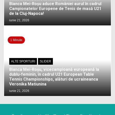
Bianca Mei-Roșu aduce României aurul în cadrul
Campionatelor Europene de Tenis de masă U21
de la Cluj-Napoca!
iunie 21, 2026
1 Minute
ALTE SPORTURI
SLIDER
Bianca Mei-Roșu, vicecampioană europeană la
dublu-feminin, în cadrul U21 European Table
Tennis Championships, alături de ucraineanca
Veronika Matiunina
iunie 21, 2026