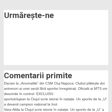
Urmărește-ne
Comentarii primite
Dacian
la
„Anomaliile” din CSM Cluj-Napoca. Clubul plătește doi
antrenori ai unei secții fără sportivi înregistrați. Oficialii ai MTS vor
descinde în control- EXCLUSIV
sportulclujean
la
Clujul scrie istorie în natație. Un sportiv de la „U”
a devenit campion național la înot
Vass Attila
la
Clujul scrie istorie în natație. Un sportiv de la „U” a