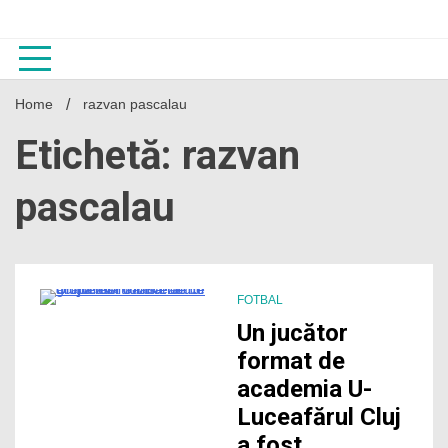
Skip
to
content
Home
razvan pascalau
Etichetă: razvan
pascalau
FOTBAL
1 Minute
Un jucător
format de
academia U-
Luceafărul Cluj
a fost