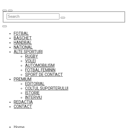
Skip
to
content
FOTBAL
BASCHET
HANDBAL
NATIONAL
ALTE SPORTURI
RUGBY
VOLEI
AUTOMOBILISM
FOTBAL FEMININ
SPORT DE CONTACT
PREMIUM
EDITORIAL
COLTUL SUPORTERULUI
ISTORIE
INTERVIU
REDACTIA
CONTACT
Home