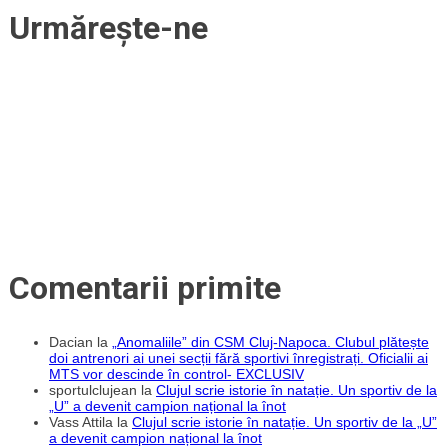
U-
Urmărește-ne
BT
încheie
sezonul
regulat
departe
de
casă
Comentarii primite
Dacian
la
„Anomaliile” din CSM Cluj-Napoca. Clubul plătește
doi antrenori ai unei secții fără sportivi înregistrați. Oficialii ai
MTS vor descinde în control- EXCLUSIV
sportulclujean
la
Clujul scrie istorie în natație. Un sportiv de la
„U” a devenit campion național la înot
Vass Attila
la
Clujul scrie istorie în natație. Un sportiv de la „U”
a devenit campion național la înot