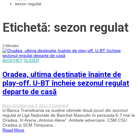
sezon regulat
Etichetă: sezon regulat
3 Minutes
BASCHET
SLIDER
Oradea, ultima destinație înainte de
play-off. U-BT încheie sezonul regulat
departe de casă
on
Bucsi Krisztian
mai 5, 2021
0 Comment
Oradea,
U-Banca Transilvania va susține ultimele două jocuri din sezonul
ultima
regulat al Ligii Naționale de Baschet Masculin în perioada 6-7 mai la
destinație
Oradea, în Arena „Antonio Alexe”. Ambele adversare, CSM CSU
înainte
Oradea și SCM Timișoara...
de
Read More
play-
off.