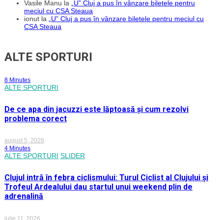
Vasile Manu
la
„U” Cluj a pus în vânzare biletele pentru
meciul cu CSA Steaua
ionut
la
„U” Cluj a pus în vânzare biletele pentru meciul cu
CSA Steaua
ALTE SPORTURI
8 Minutes
ALTE SPORTURI
De ce apa din jacuzzi este lăptoasă și cum rezolvi
problema corect
august 5, 2026
4 Minutes
ALTE SPORTURI
SLIDER
Clujul intră în febra ciclismului: Turul Ciclist al Clujului și
Trofeul Ardealului dau startul unui weekend plin de
adrenalină
iulie 11, 2026