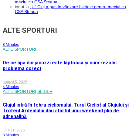
meciul cu CSA Steaua
ionut
la
„U” Cluj a pus în vânzare biletele pentru meciul cu
CSA Steaua
ALTE SPORTURI
8 Minutes
ALTE SPORTURI
De ce apa din jacuzzi este lăptoasă și cum rezolvi
problema corect
august 5, 2026
4 Minutes
ALTE SPORTURI
SLIDER
Clujul intră în febra ciclismului: Turul Ciclist al Clujului și
Trofeul Ardealului dau startul unui weekend plin de
adrenalină
iulie 11, 2026
3 Minutes