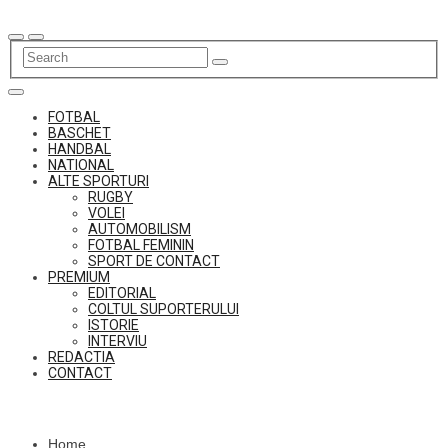
Skip
to
content
FOTBAL
BASCHET
HANDBAL
NATIONAL
ALTE SPORTURI
RUGBY
VOLEI
AUTOMOBILISM
FOTBAL FEMININ
SPORT DE CONTACT
PREMIUM
EDITORIAL
COLTUL SUPORTERULUI
ISTORIE
INTERVIU
REDACTIA
CONTACT
Home