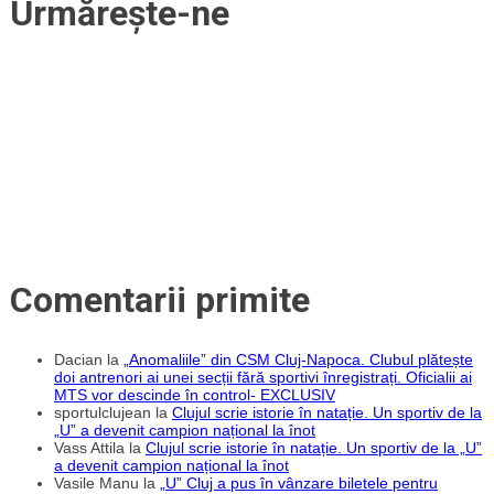
Urmărește-ne
pentru
meciul
anului
din
baschetul
clujean
Comentarii primite
Dacian
la
„Anomaliile” din CSM Cluj-Napoca. Clubul plătește
doi antrenori ai unei secții fără sportivi înregistrați. Oficialii ai
MTS vor descinde în control- EXCLUSIV
sportulclujean
la
Clujul scrie istorie în natație. Un sportiv de la
„U” a devenit campion național la înot
Vass Attila
la
Clujul scrie istorie în natație. Un sportiv de la „U”
a devenit campion național la înot
Vasile Manu
la
„U” Cluj a pus în vânzare biletele pentru