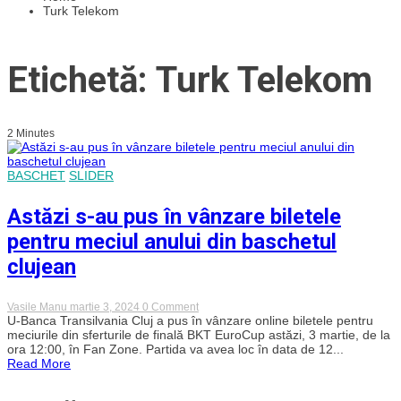
Turk Telekom
Etichetă: Turk Telekom
2 Minutes
BASCHET
SLIDER
Astăzi s-au pus în vânzare biletele
pentru meciul anului din baschetul
clujean
on
Vasile Manu
martie 3, 2024
0 Comment
Astăzi
U-Banca Transilvania Cluj a pus în vânzare online biletele pentru
s-
meciurile din sferturile de finală BKT EuroCup astăzi, 3 martie, de la
au
ora 12:00, în Fan Zone. Partida va avea loc în data de 12...
pus
Read More
în
vânzare
biletele