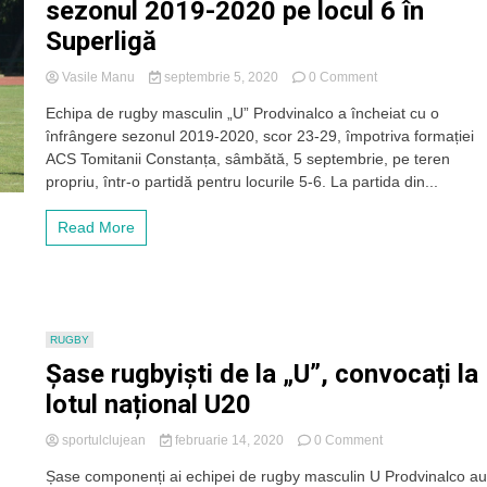
sezonul 2019-2020 pe locul 6 în
Superligă
on
Vasile Manu
septembrie 5, 2020
0 Comment
„U”
Echipa de rugby masculin „U” Prodvinalco a încheiat cu o
Prodvinalco
înfrângere sezonul 2019-2020, scor 23-29, împotriva formației
a
cedat
ACS Tomitanii Constanța, sâmbătă, 5 septembrie, pe teren
în
propriu, într-o partidă pentru locurile 5-6. La partida din...
meciul
cu
Read More
ACS
Tomitanii
Constanța
și
încheie
sezonul
RUGBY
2019-
Șase rugbyiști de la „U”, convocați la
2020
pe
lotul național U20
locul
6
on
sportulclujean
februarie 14, 2020
0 Comment
în
Șase
Superligă
Șase componenți ai echipei de rugby masculin U Prodvinalco a
rugbyiști