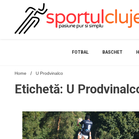
Skip
to
content
FOTBAL
BASCHET
Home
U Prodvinalco
Etichetă: U Prodvinalc