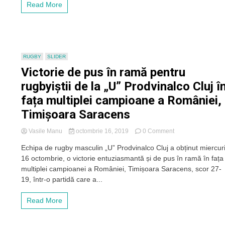
Read More
încheie
anul
cu
o
victorie
și
RUGBY
SLIDER
rămâne
Victorie de pus în ramă pentru
pe
locul
rugbyiștii de la „U” Prodvinalco Cluj î
4
fața multiplei campioane a României,
în
Superligă
Timișoara Saracens
on
Vasile Manu
octombrie 16, 2019
0 Comment
Victorie
Echipa de rugby masculin „U” Prodvinalco Cluj a obținut miercuri
de
16 octombrie, o victorie entuziasmantă și de pus în ramă în fața
pus
în
multiplei campioanei a României, Timișoara Saracens, scor 27-
ramă
19, într-o partidă care a...
pentru
rugbyiștii
Read More
de
la
„U”