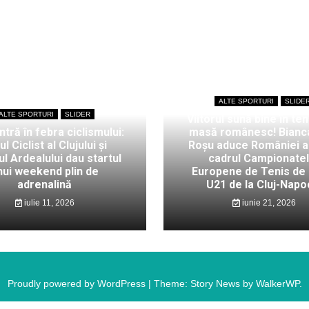
ALTE SPORTURI
SLIDE
ALTE SPORTURI
SLIDER
Viitorul sună bine în ten
intră în febra ciclismului:
masă românesc! Bianc
ul Ciclist al Clujului și
Roșu aduce României au
l Ardealului dau startul
cadrul Campionate
nui weekend plin de
Europene de Tenis de
adrenalină
U21 de la Cluj-Napo
iulie 11, 2026
iunie 21, 2026
Proudly powered by WordPress
|
Theme: Story News by
WalkerWP
.