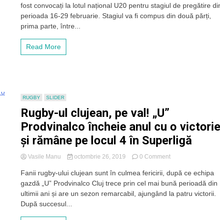
fost convocați la lotul național U20 pentru stagiul de pregătire di
de
la
perioada 16-29 februarie. Stagiul va fi compus din două părți,
„U”,
prima parte, între...
convocați
la
Read More
lotul
național
U20
RUGBY
SLIDER
Rugby-ul clujean, pe val! „U”
Prodvinalco încheie anul cu o victori
și rămâne pe locul 4 în Superligă
on
Vasile Manu
octombrie 26, 2019
0 Comment
Rugby-
Fanii rugby-ului clujean sunt în culmea fericirii, după ce echipa
ul
gazdă „U” Prodvinalco Cluj trece prin cel mai bună perioadă din
clujean,
pe
ultimii ani și are un sezon remarcabil, ajungând la patru victorii.
val!
După succesul...
„U”
Prodvinalco