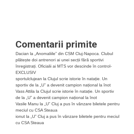
Comentarii primite
Dacian
la
„Anomaliile” din CSM Cluj-Napoca. Clubul
plătește doi antrenori ai unei secții fără sportivi
înregistrați. Oficialii ai MTS vor descinde în control-
EXCLUSIV
sportulclujean
la
Clujul scrie istorie în natație. Un
sportiv de la „U” a devenit campion național la înot
Vass Attila
la
Clujul scrie istorie în natație. Un sportiv
de la „U” a devenit campion național la înot
Vasile Manu
la
„U” Cluj a pus în vânzare biletele pentru
meciul cu CSA Steaua
ionut
la
„U” Cluj a pus în vânzare biletele pentru meciul
cu CSA Steaua
u