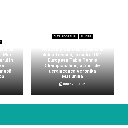
ALTE SPORTURI
SLIDER
R
Bianca Mei-Roșu,
isul de
vicecampioană europeană la
a Mei-
dublu-feminin, în cadrul U21
rul în
European Table Tennis
lor
Championships, alături de
 masă
ucraineanca Veronika
ca!
Matiunina
iunie 21, 2026