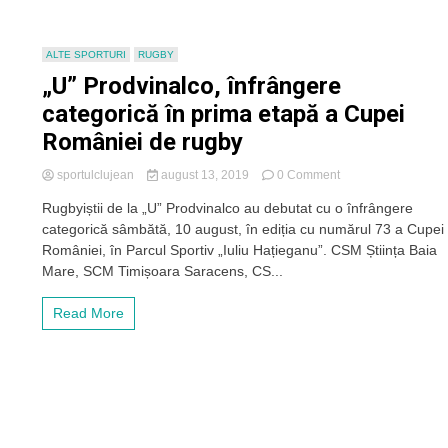
Prodvinalco
Cluj
în
ALTE SPORTURI
RUGBY
fața
„U” Prodvinalco, înfrângere
multiplei
campioane
categorică în prima etapă a Cupei
a
României de rugby
României,
Timișoara
Saracens
on
sportulclujean
august 13, 2019
0 Comment
„U”
Rugbyiștii de la „U” Prodvinalco au debutat cu o înfrângere
Prodvinalco,
categorică sâmbătă, 10 august, în ediția cu numărul 73 a Cupei
înfrângere
categorică
României, în Parcul Sportiv „Iuliu Hațieganu”. CSM Știința Baia
în
Mare, SCM Timișoara Saracens, CS...
prima
etapă
Read More
a
Cupei
României
de
rugby