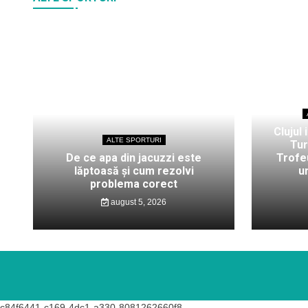
Clujul 
ALTE SPORTURI
Tur
De ce apa din jacuzzi este
Trofeu
lăptoasă și cum rezolvi
u
problema corect
august 5, 2026
c84f6441-c169-4dc1-a330-8081262660f8