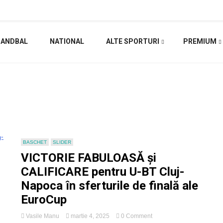
HANDBAL
NATIONAL
ALTE SPORTURI
PREMIUM
BASCHET
SLIDER
VICTORIE FABULOASĂ și
CALIFICARE pentru U-BT Cluj-
Napoca în sferturile de finală ale
EuroCup
on
Vasile Manu
martie 4, 2025
0 Comment