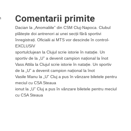
Comentarii primite
n
Dacian
la
„Anomaliile” din CSM Cluj-Napoca. Clubul
plătește doi antrenori ai unei secții fără sportivi
înregistrați. Oficialii ai MTS vor descinde în control-
EXCLUSIV
sportulclujean
la
Clujul scrie istorie în natație. Un
sportiv de la „U” a devenit campion național la înot
Vass Attila
la
Clujul scrie istorie în natație. Un sportiv
de la „U” a devenit campion național la înot
Vasile Manu
la
„U” Cluj a pus în vânzare biletele pentru
meciul cu CSA Steaua
ionut
la
„U” Cluj a pus în vânzare biletele pentru meciul
cu CSA Steaua