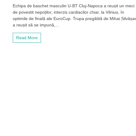
VICTORIE
Echipa de baschet masculin U-BT Cluj-Napoca a reușit un meci
FABULOASĂ
de povestit nepoților, interzis cardiacilor chiar, la Vilnius, în
și
CALIFICARE
optimile de finală ale EuroCup. Trupa pregătită de Mihai Silvășa
pentru
a reușit să se impună,...
U-
BT
Read More
Cluj-
Napoca
în
sferturile
de
finală
ale
EuroCup