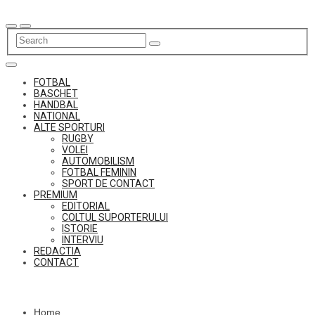
Skip
to
content
FOTBAL
BASCHET
HANDBAL
NATIONAL
ALTE SPORTURI
RUGBY
VOLEI
AUTOMOBILISM
FOTBAL FEMININ
SPORT DE CONTACT
PREMIUM
EDITORIAL
COLTUL SUPORTERULUI
ISTORIE
INTERVIU
REDACTIA
CONTACT
Home