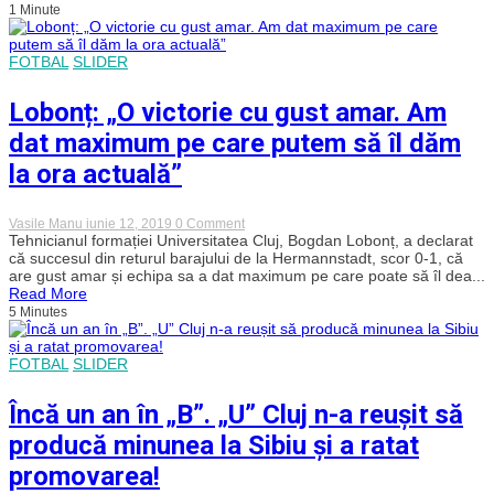
1 Minute
ultimul
moment
ca
„U”
FOTBAL
SLIDER
Cluj
să
promoveze.
Lobonț: „O victorie cu gust amar. Am
Cred
că
dat maximum pe care putem să îl dăm
anul
viitor
la ora actuală”
sunt
favoriți”
on
Vasile Manu
iunie 12, 2019
0 Comment
Lobonț:
Tehnicianul formației Universitatea Cluj, Bogdan Lobonț, a declarat
„O
că succesul din returul barajului de la Hermannstadt, scor 0-1, că
victorie
are gust amar și echipa sa a dat maximum pe care poate să îl dea...
cu
Read More
gust
5 Minutes
amar.
Am
dat
maximum
FOTBAL
SLIDER
pe
care
Încă un an în „B”. „U” Cluj n-a reușit să
putem
să
producă minunea la Sibiu și a ratat
îl
dăm
promovarea!
la
ora