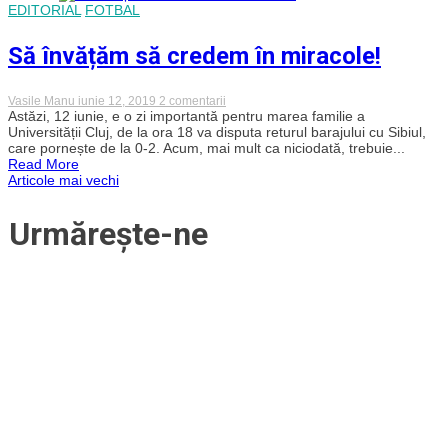
EDITORIAL
FOTBAL
mai
mult
ca
Să învățăm să credem în miracole!
o
Idee,
e
un
la
Vasile Manu
iunie 12, 2019
2 comentarii
mod
Să
Astăzi, 12 iunie, e o zi importantă pentru marea familie a
de
învățăm
Universității Cluj, de la ora 18 va disputa returul barajului cu Sibiul,
viață
să
care pornește de la 0-2. Acum, mai mult ca niciodată, trebuie...
credem
Read More
în
Navigare
Articole mai vechi
miracole!
în
Urmărește-ne
articole