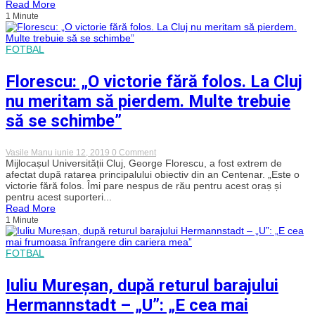
Read More
Cluj!
1 Minute
VOTEAZĂ
pe
cine
vrei
FOTBAL
în
locul
lui
Florescu: „O victorie fără folos. La Cluj
Lobonț!
nu meritam să pierdem. Multe trebuie
să se schimbe”
on
Vasile Manu
iunie 12, 2019
0 Comment
Florescu:
Mijlocașul Universității Cluj, George Florescu, a fost extrem de
„O
afectat după ratarea principalului obiectiv din an Centenar. „Este o
victorie
victorie fără folos. Îmi pare nespus de rău pentru acest oraș și
fără
pentru acest suporteri...
folos.
Read More
La
1 Minute
Cluj
nu
meritam
să
FOTBAL
pierdem.
Multe
trebuie
Iuliu Mureșan, după returul barajului
să
se
Hermannstadt – „U”: „E cea mai
schimbe”