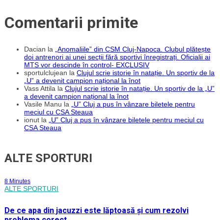
Comentarii primite
Dacian
la
„Anomaliile” din CSM Cluj-Napoca. Clubul plătește
doi antrenori ai unei secții fără sportivi înregistrați. Oficialii ai
MTS vor descinde în control- EXCLUSIV
sportulclujean
la
Clujul scrie istorie în natație. Un sportiv de la
„U” a devenit campion național la înot
Vass Attila
la
Clujul scrie istorie în natație. Un sportiv de la „U”
a devenit campion național la înot
Vasile Manu
la
„U” Cluj a pus în vânzare biletele pentru
meciul cu CSA Steaua
ionut
la
„U” Cluj a pus în vânzare biletele pentru meciul cu
CSA Steaua
ALTE SPORTURI
8 Minutes
ALTE SPORTURI
De ce apa din jacuzzi este lăptoasă și cum rezolvi
problema corect