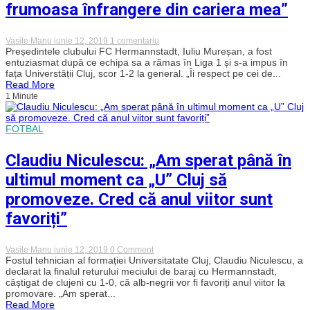
frumoasa înfrangere din cariera mea”
la
Vasile Manu
iunie 12, 2019
1 comentariu
Iuliu
Președintele clubului FC Hermannstadt, Iuliu Mureșan, a fost
Mureșan,
entuziasmat după ce echipa sa a rămas în Liga 1 și s-a impus în
după
fața Universtății Cluj, scor 1-2 la general. „Îi respect pe cei de...
returul
Read More
barajului
1 Minute
Hermannstadt
–
„U”:
„E
FOTBAL
cea
mai
Claudiu Niculescu: „Am sperat până în
frumoasa
înfrangere
ultimul moment ca „U” Cluj să
din
cariera
promoveze. Cred că anul viitor sunt
mea”
favoriți”
on
Vasile Manu
iunie 12, 2019
0 Comment
Claudiu
Fostul tehnician al formației Universitatate Cluj, Claudiu Niculescu, a
Niculescu:
declarat la finalul returului meciului de baraj cu Hermannstadt,
„Am
câștigat de clujeni cu 1-0, că alb-negrii vor fi favoriți anul viitor la
sperat
promovare. „Am sperat...
până
Read More
în