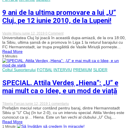
9 ani de la ultima promovare a lui „U”
Cluj, pe 12 iunie 2010, de la Lupeni!
on
Vasile Manu
iunie 12, 2019
0 Comment
9
Universitatea Cluj își joacă în această dupa-amiază, de la ora 18:00,
ani
la Sibiu, ultima șansă de a promova în Liga 1 la returul barajului cu
de
FC Hermannstadt, iar trupa pregătită de Vasile Miriuță pornește...
la
Read More
ultima
9 Minutes
promovare
a
lui
„U”
Coltul Suporterului
FOTBAL
INTERVIU
PREMIUM
SLIDER
Cluj,
pe
SPECIAL. Attila Verdeș „Hiena”: „U” e
12
iunie
mai mult ca o Idee, e un mod de viață
2010,
de
la
Lupeni!
la
Tiberiu Farcas
iunie 12, 2019
1 comentariu
SPECIAL.
Prefațăm meciul retur contând pentru baraj, dintre Hermannstadt
Attila
Sibiu și ”U” Cluj (în tur 2-0), cu un interviu special. Attila Verdeș este
Verdeș
cunoscut ca și… Hiena. Este un fan vechi al clubului „U” Cluj,...
„Hiena”:
Read More
„U”
1 Minute
e