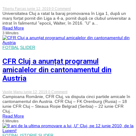
actuală”
on
Tiberiu Farcas
iunie 12, 2019
0 Comment
Încă
Universitatea Cluj a ratat la baraj promovarea în Liga 1, după un
un
marș forțat pornit din Liga a 4-a, pornit după ce clubul universitar a
an
intrat în falimentul ”epocii„ Walter, în 2016. ”U” a...
în
Read More
„B”.
3 Minutes
„U”
Cluj
n-
a
FOTBAL
SLIDER
reușit
să
CFR Cluj a anunțat programul
producă
minunea
amicalelor din cantonamentul din
la
Sibiu
Austria
și
a
ratat
promovarea!
on
Vasile Manu
iunie 12, 2019
0 Comment
CFR
Campioana Românie, CFR Cluj, va disputa cinci partide amicale în
Cluj
cantonamentul din Austria. CFR Cluj – FK Orenburg (Rusia) – 18
a
iunie CFR Cluj – Steaua Roșie Belgrad (Serbia) – 22 iunie CFR
anunțat
Cluj...
programul
Read More
amicalelor
6 Minutes
din
cantonamentul
din
Austria
FOTBAL
ISTORIE
SLIDER