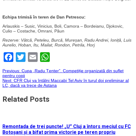
Echipa trimisă în teren de Dan Petrescu:
Arlauskis – Susic, Vinicius, Boli, Camora – Bordeianu, Djokovic,
Culio – Costache, Omrani, Păun
Rezerve: Vâtcă, Peteleu, Burcă, Mureșan, Radu Andrei, Ioniță, Luis
Aurelio, Hoban, Itu, Mailat, Rondon, Petrila, Horj
Facebook
Twitter
Email
WhatsApp
Navigare
Previous:
Cupa „Radu Țenter”. Competiție organizată din suflet
pentru copii
Next:
CFR Cluj va întâlni Maccabi Tel Aviv în turul doi preliminar al
în
LC, dacă va trece de Astana
articole
Related Posts
Remontada de trei puncte! „U” Cluj a întors meciul cu FC
Botoșani și a bifat prima victorie pe teren propriu