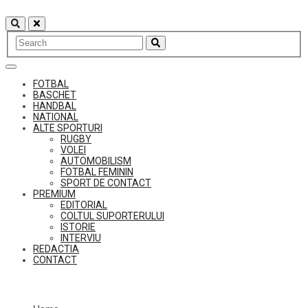
Skip
to
content
FOTBAL
BASCHET
HANDBAL
NATIONAL
ALTE SPORTURI
RUGBY
VOLEI
AUTOMOBILISM
FOTBAL FEMININ
SPORT DE CONTACT
PREMIUM
EDITORIAL
COLTUL SUPORTERULUI
ISTORIE
INTERVIU
REDACTIA
CONTACT