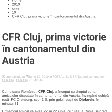
Home
2019
iunie
19
CFR Cluj, prima victorie în cantonamentul din Austria
CFR Cluj, prima victorie
în cantonamentul din
Austria
sportulclujean
iunie 19, 2019
in
FOTBAL
,
SLIDER
Tagged
cantonament
CFR Cluj
,
CFR Cluj
- 1 Minute
Campioana României,
CFR Cluj,
a început cu dreptul seria
amicalelor disputate în cantonamentul din Austria, învingând echipă
rusă FC Orenburg, scor 1-0, prin golul reușit de
Djokovic
, în
minutul 31.
Următorul amical va avea loc în 22 iunie, cu Steaua Roșie Belgrad.