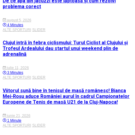
De ce apa din jacuzzi este lăptoasă și cum rezolvi
problema corect
august 5, 2026
4 Minutes
ALTE SPORTURI
SLIDER
Clujul intră în febra ciclismului: Turul Ciclist al Clujului și
Trofeul Ardealului dau startul unui weekend plin de
adrenalină
iulie 11, 2026
3 Minutes
ALTE SPORTURI
SLIDER
Viitorul sună bine în tenisul de masă românesc! Bianca
Mei-Roșu aduce României aurul în cadrul Campionatelor
Europene de Tenis de masă U21 de la Cluj-Napoca!
iunie 21, 2026
1 Minute
ALTE SPORTURI
SLIDER