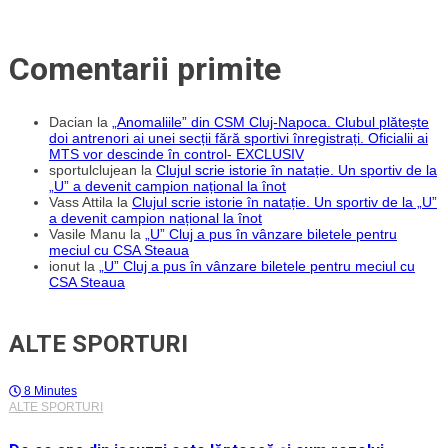
Comentarii primite
Dacian
la
„Anomaliile” din CSM Cluj-Napoca. Clubul plătește
doi antrenori ai unei secții fără sportivi înregistrați. Oficialii ai
MTS vor descinde în control- EXCLUSIV
sportulclujean
la
Clujul scrie istorie în natație. Un sportiv de la
„U” a devenit campion național la înot
Vass Attila
la
Clujul scrie istorie în natație. Un sportiv de la „U”
a devenit campion național la înot
Vasile Manu
la
„U” Cluj a pus în vânzare biletele pentru
meciul cu CSA Steaua
ionut
la
„U” Cluj a pus în vânzare biletele pentru meciul cu
CSA Steaua
ALTE SPORTURI
8 Minutes
ALTE SPORTURI