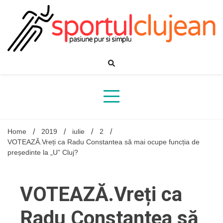
Skip
to
content
Home
2019
iulie
2
VOTEAZĂ.Vreți ca Radu Constantea să mai ocupe funcția de
președinte la „U” Cluj?
VOTEAZĂ.Vreți ca
Radu Constantea să