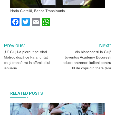
Horia Ciorcilă, Banca Transilvania
Facebook
Twitter
Email
WhatsApp
Navigare
Previous:
Next:
în
„U” Cluj l-a pierdut pe Vlad
Vin bianconerri la Cluj!
Motroc după ce l-a anunțat
Juventus Academy București
articole
ca și transferat la sfârșitul lui
aduce antrenori italieni pentru
ianuarie
90 de copii din toată țara
RELATED POSTS