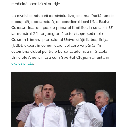
medicină sportivă și nutriție.
La nivelul conducerii administrative, cea mai înaltă funcție
e ocupată, deocamdată, de consilierul local PNL
Radu
Constantea
, om pus de primarul Emil Boc la șefia lui ”U”,
iar numărul 2 în organigramă este vicepreședintele
Cosmin Irimieș
, prorector al Universității Babeș-Bolyai
(UBB), expert în comunicare, cel care va părăsi în
octombrie clubul pentru o bursă academică în Statele
Unite ale Americii, așa cum
Sportul Clujean
anunța în
exclusivitate
.