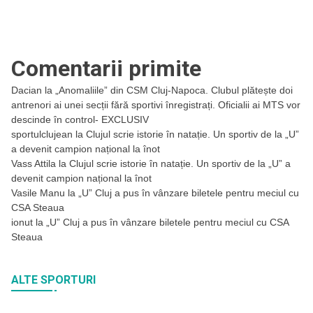
Comentarii primite
Dacian
la
„Anomaliile” din CSM Cluj-Napoca. Clubul plătește doi
antrenori ai unei secții fără sportivi înregistrați. Oficialii ai MTS vor
descinde în control- EXCLUSIV
sportulclujean
la
Clujul scrie istorie în natație. Un sportiv de la „U”
a devenit campion național la înot
Vass Attila
la
Clujul scrie istorie în natație. Un sportiv de la „U” a
devenit campion național la înot
Vasile Manu
la
„U” Cluj a pus în vânzare biletele pentru meciul cu
CSA Steaua
ionut
la
„U” Cluj a pus în vânzare biletele pentru meciul cu CSA
Steaua
ALTE SPORTURI