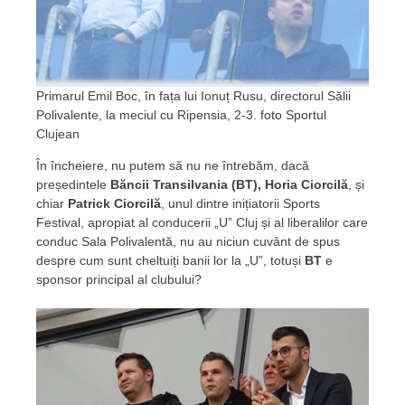
Primarul Emil Boc, în fața lui Ionuț Rusu, directorul Sălii
Polivalente, la meciul cu Ripensia, 2-3. foto Sportul
Clujean
În încheiere, nu putem să nu ne întrebăm, dacă
președintele
Băncii Transilvania (BT),
Horia Ciorcilă
, și
chiar
Patrick Ciorcilă
, unul dintre inițiatorii Sports
Festival, apropiat al conducerii „U” Cluj și al liberalilor care
conduc Sala Polivalentă, nu au niciun cuvânt de spus
despre cum sunt cheltuiți banii lor la „U”, totuși
BT
e
sponsor principal al clubului?