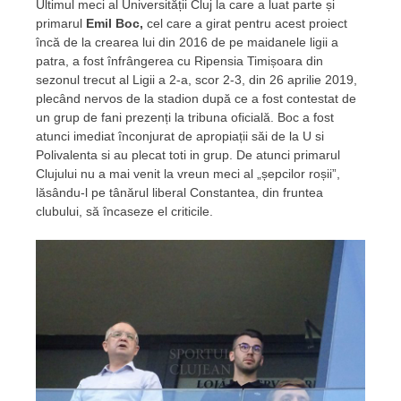
Ultimul meci al Universității Cluj la care a luat parte și
primarul
Emil Boc,
cel care a girat pentru acest proiect
încă de la crearea lui din 2016 de pe maidanele ligii a
patra, a fost înfrângerea cu Ripensia Timișoara din
sezonul trecut al Ligii a 2-a, scor 2-3, din 26 aprilie 2019,
plecând nervos de la stadion după ce a fost contestat de
un grup de fani prezenți la tribuna oficială. Boc a fost
atunci imediat înconjurat de apropiații săi de la U si
Polivalenta si au plecat toti in grup. De atunci primarul
Clujului nu a mai venit la vreun meci al „șepcilor roșii”,
lăsându-l pe tânărul liberal Constantea, din fruntea
clubului, să încaseze el criticile.