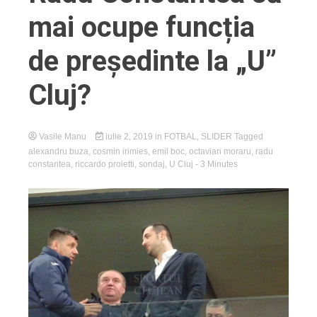
mai ocupe funcția
de președinte la „U”
Cluj?
Vasile Manu
iulie 2, 2019
in
FOTBAL
,
SLIDER
Tagged
alexandru buza
,
cosmin irimies
,
emil boc
,
octavian moraru
,
radu
constantea
,
riccardo proietti
,
sondaj
,
U Cluj
- 3 Minutes