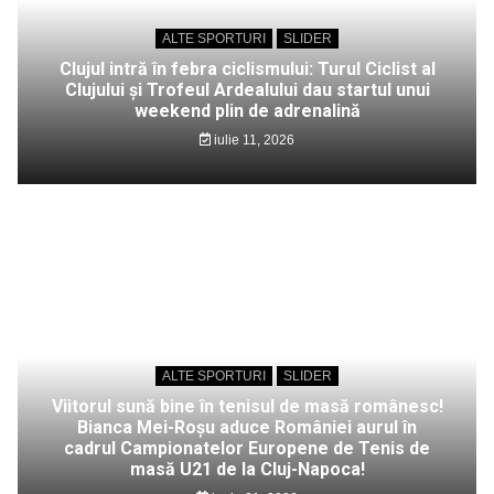
ALTE SPORTURI
SLIDER
Clujul intră în febra ciclismului: Turul Ciclist al
Clujului și Trofeul Ardealului dau startul unui
weekend plin de adrenalină
iulie 11, 2026
ALTE SPORTURI
SLIDER
Viitorul sună bine în tenisul de masă românesc!
Bianca Mei-Roșu aduce României aurul în
cadrul Campionatelor Europene de Tenis de
masă U21 de la Cluj-Napoca!