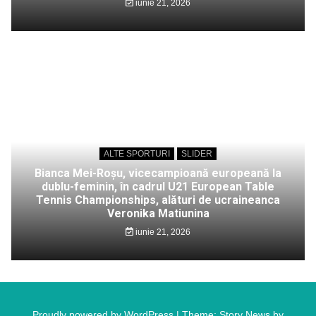
iunie 21, 2026
ALTE SPORTURI
SLIDER
Bianca Mei-Roșu, vicecampioană europeană la
dublu-feminin, în cadrul U21 European Table
Tennis Championships, alături de ucraineanca
Veronika Matiunina
iunie 21, 2026
Proudly powered by WordPress
|
Theme: Story News by