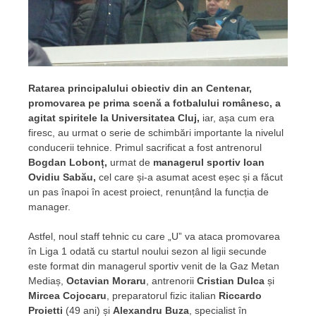
Ratarea principalului obiectiv din an Centenar,
promovarea pe prima scenă a fotbalului românesc, a
agitat spiritele la Universitatea Cluj,
iar, așa cum era
firesc, au urmat o serie de schimbări importante la nivelul
conducerii tehnice. Primul sacrificat a fost antrenorul
Bogdan Lobonț,
urmat de
managerul sportiv Ioan
Ovidiu Sabău,
cel care și-a asumat acest eșec și a făcut
un pas înapoi în acest proiect, renunțând la funcția de
manager.
Astfel, noul staff tehnic cu care „U” va ataca promovarea
în Liga 1 odată cu startul noului sezon al ligii secunde
este format din managerul sportiv venit de la Gaz Metan
Mediaș,
Octavian Moraru
, antrenorii
Cristian Dulca
și
Mircea Cojocaru
, preparatorul fizic italian
Riccardo
Proietti
(49 ani) și
Alexandru Buza
, specialist în