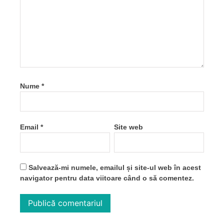
Nume
*
Email
*
Site web
Salvează-mi numele, emailul și site-ul web în acest
navigator pentru data viitoare când o să comentez.