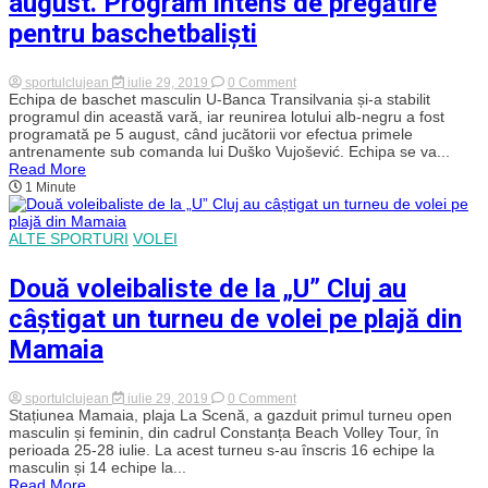
august. Program intens de pregătire
egale.
pentru baschetbaliști
Am
avut
ghinion
să
on
sportulclujean
iulie 29, 2019
0 Comment
cădem
U-
Echipa de baschet masculin U-Banca Transilvania și-a stabilit
cu
Banca
programul din această vară, iar reunirea lotului alb-negru a fost
ei”
Transilvania
programată pe 5 august, când jucătorii vor efectua primele
se
antrenamente sub comanda lui Duško Vujošević. Echipa se va...
reunește
Read More
pe
1 Minute
5
august.
Program
intens
ALTE SPORTURI
VOLEI
de
pregătire
pentru
Două voleibaliste de la „U” Cluj au
baschetbaliști
câștigat un turneu de volei pe plajă din
Mamaia
on
sportulclujean
iulie 29, 2019
0 Comment
Două
Stațiunea Mamaia, plaja La Scenă, a gazduit primul turneu open
voleibaliste
masculin și feminin, din cadrul Constanța Beach Volley Tour, în
de
perioada 25-28 iulie. La acest turneu s-au înscris 16 echipe la
la
masculin și 14 echipe la...
„U”
Read More