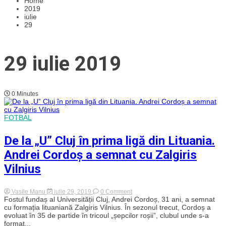
Home
2019
iulie
29
29 iulie 2019
0 Minutes
FOTBAL
De la „U” Cluj în prima ligă din Lituania.
Andrei Cordoș a semnat cu Zalgiris
Vilnius
on
Vasile Manu
iulie 29, 2019
0 Comment
De
Fostul fundaș al Universității Cluj, Andrei Cordoș, 31 ani, a semnat
la
cu formația lituaniană Zalgiris Vilnius. În sezonul trecut, Cordoș a
„U”
evoluat în 35 de partide în tricoul „șepcilor roșii”, clubul unde s-a
Cluj
format...