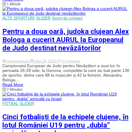
Cluj
1 Minute
au
câștigat
un
turneu
ALTE SPORTURI
SLIDER
Sport de contact
de
volei
pe
Pentru a doua oară, judoka clujean Alex
plajă
din
Bologa a cucerit AURUL la Europeanul
Mamaia
de Judo destinat nevăzătorilor
on
sportulclujean
iulie 29, 2019
0 Comment
Pentru
Campionatul European de Judo pentru Nevăzători a avut loc în
a
perioada 26-28 iulie, la Genova, competiție la care au luat parte 130
doua
de sportivi, dintre care 88 la masculin și 42 la feminin. Alexandru
oară,
Bologa,...
judoka
Read More
clujean
2 Minutes
Alex
Bologa
a
cucerit
FOTBAL
SLIDER
AURUL
la
Europeanul
Cinci fotbaliști de la echipele clujene, în
de
Judo
lotul României U19 pentru „dubla”
destinat
nevăzătorilor