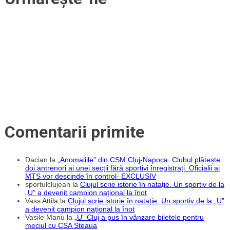
a
lui
„U”
Cluj
Comentarii primite
Dacian
la
„Anomaliile” din CSM Cluj-Napoca. Clubul plătește
doi antrenori ai unei secții fără sportivi înregistrați. Oficialii ai
MTS vor descinde în control- EXCLUSIV
sportulclujean
la
Clujul scrie istorie în natație. Un sportiv de la
„U” a devenit campion național la înot
Vass Attila
la
Clujul scrie istorie în natație. Un sportiv de la „U”
a devenit campion național la înot
Vasile Manu
la
„U” Cluj a pus în vânzare biletele pentru
meciul cu CSA Steaua