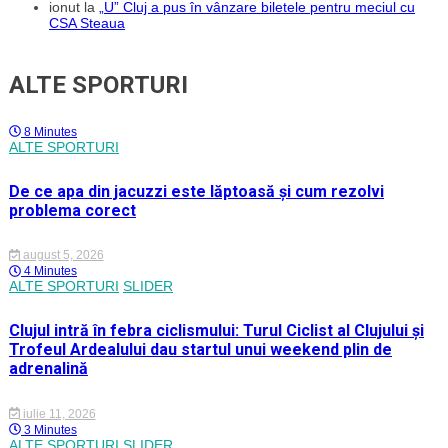
ionut
la
„U” Cluj a pus în vânzare biletele pentru meciul cu
CSA Steaua
ALTE SPORTURI
8 Minutes
ALTE SPORTURI
De ce apa din jacuzzi este lăptoasă și cum rezolvi
problema corect
august 5, 2026
4 Minutes
ALTE SPORTURI
SLIDER
Clujul intră în febra ciclismului: Turul Ciclist al Clujului și
Trofeul Ardealului dau startul unui weekend plin de
adrenalină
iulie 11, 2026
3 Minutes
ALTE SPORTURI
SLIDER