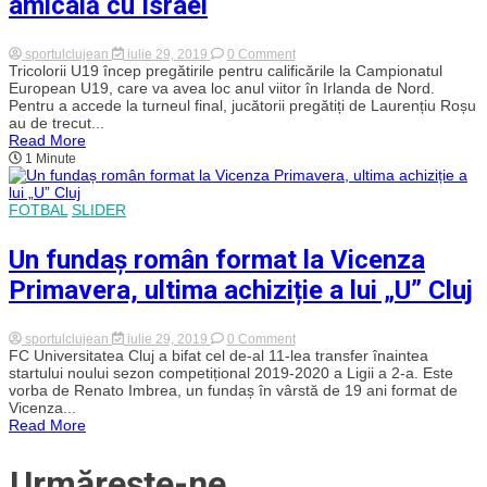
amicală cu Israel
on
sportulclujean
iulie 29, 2019
0 Comment
Cinci
Tricolorii U19 încep pregătirile pentru calificările la Campionatul
fotbaliști
European U19, care va avea loc anul viitor în Irlanda de Nord.
de
Pentru a accede la turneul final, jucătorii pregătiți de Laurențiu Roșu
la
au de trecut...
echipele
Read More
clujene,
1 Minute
în
lotul
României
U19
FOTBAL
SLIDER
pentru
„dubla”
amicală
Un fundaș român format la Vicenza
cu
Israel
Primavera, ultima achiziție a lui „U” Cluj
on
sportulclujean
iulie 29, 2019
0 Comment
Un
FC Universitatea Cluj a bifat cel de-al 11-lea transfer înaintea
fundaș
startului noului sezon competițional 2019-2020 a Ligii a 2-a. Este
român
vorba de Renato Imbrea, un fundaș în vârstă de 19 ani format de
format
Vicenza...
la
Read More
Vicenza
Primavera,
ultima
Urmărește-ne
achiziție