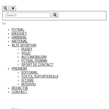
Skip
to
content
FOTBAL
BASCHET
HANDBAL
NATIONAL
ALTE SPORTURI
RUGBY
VOLEI
AUTOMOBILISM
FOTBAL FEMININ
SPORT DE CONTACT
PREMIUM
EDITORIAL
COLTUL SUPORTERULUI
ISTORIE
INTERVIU
REDACTIA
CONTACT