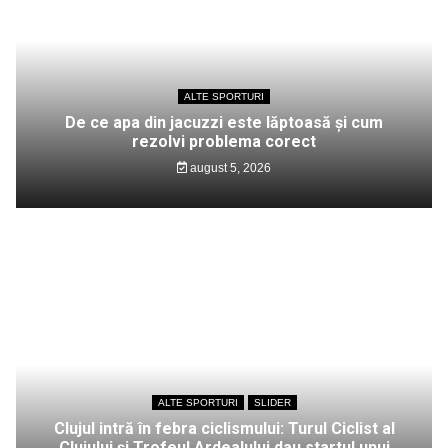
ALTE SPORTURI
De ce apa din jacuzzi este lăptoasă și cum
rezolvi problema corect
august 5, 2026
ALTE SPORTURI
SLIDER
Clujul intră în febra ciclismului: Turul Ciclist al
Clujului și Trofeul Ardealului dau startul unui