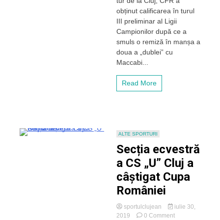
tur de la Cluj, CFR a
Celtic.
obținut calificarea în turul
CFR
III preliminar al Ligii
Cluj
Campionilor după ce a
a
smuls o remiză în manșa a
obținut
doua a „dublei” cu
calificarea
Maccabi...
în
turul
3
Read More
al
Ligii
Campionilor!
ALTE SPORTURI
Secția ecvestră
a CS „U” Cluj a
câștigat Cupa
României
sportulclujean
iulie 30,
on
2019
0 Comment