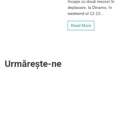
începe cu două meciuri în
Naționale
deplasare, la Dinamo, în
cu
două
weekend-ul 12-13...
deplasări
la
Read More
Dinamo
și
Pitești!
Primul
meci
„acasă”
va
Urmărește-ne
fi
derby-
ul
cu
campioana
CSM
Oradea