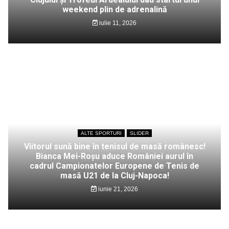
weekend plin de adrenalină
iulie 11, 2026
ALTE SPORTURI
SLIDER
Viitorul sună bine în tenisul de masă românesc!
Bianca Mei-Roșu aduce României aurul în
cadrul Campionatelor Europene de Tenis de
masă U21 de la Cluj-Napoca!
iunie 21, 2026