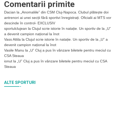
Comentarii primite
Dacian
la
„Anomaliile” din CSM Cluj-Napoca. Clubul plătește doi
antrenori ai unei secții fără sportivi înregistrați. Oficialii ai MTS vor
descinde în control- EXCLUSIV
sportulclujean
la
Clujul scrie istorie în natație. Un sportiv de la „U”
a devenit campion național la înot
Vass Attila
la
Clujul scrie istorie în natație. Un sportiv de la „U” a
devenit campion național la înot
Vasile Manu
la
„U” Cluj a pus în vânzare biletele pentru meciul cu
CSA Steaua
ionut
la
„U” Cluj a pus în vânzare biletele pentru meciul cu CSA
Steaua
ALTE SPORTURI