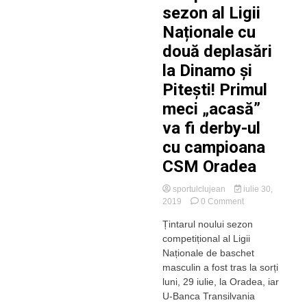
sezon al Ligii
Naționale cu
două deplasări
la Dinamo și
Pitești! Primul
meci „acasă”
va fi derby-ul
cu campioana
CSM Oradea
sportulclujean
iulie 30,
on
2019
0 Comment
„U”
Țintarul noului sezon
BT
competițional al Ligii
Cluj
începe
Naționale de baschet
noul
masculin a fost tras la sorți
sezon
luni, 29 iulie, la Oradea, iar
al
U-Banca Transilvania
Ligii