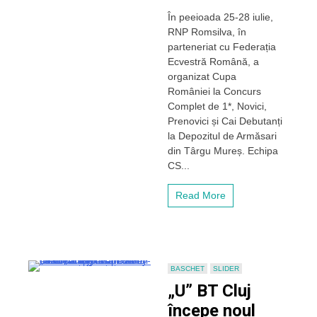
Secția
În peeioada 25-28 iulie,
ecvestră
RNP Romsilva, în
a
CS
parteneriat cu Federația
„U”
Ecvestră Română, a
Cluj
organizat Cupa
a
României la Concurs
câștigat
Complet de 1*, Novici,
Cupa
Prenovici și Cai Debutanți
României
la Depozitul de Armăsari
din Târgu Mureș. Echipa
CS...
Read More
BASCHET
SLIDER
„U” BT Cluj
începe noul