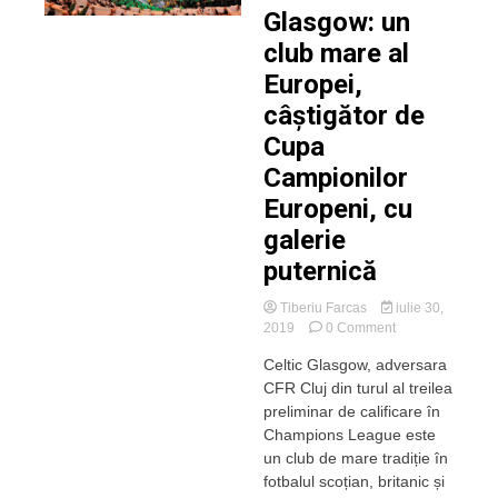
Glasgow: un
club mare al
Europei,
câștigător de
Cupa
Campionilor
Europeni, cu
galerie
puternică
Tiberiu Farcas
iulie 30,
on
2019
0 Comment
Cine
Celtic Glasgow, adversara
e
CFR Cluj din turul al treilea
Celtic
Glasgow:
preliminar de calificare în
un
Champions League este
club
un club de mare tradiție în
mare
fotbalul scoțian, britanic și
al