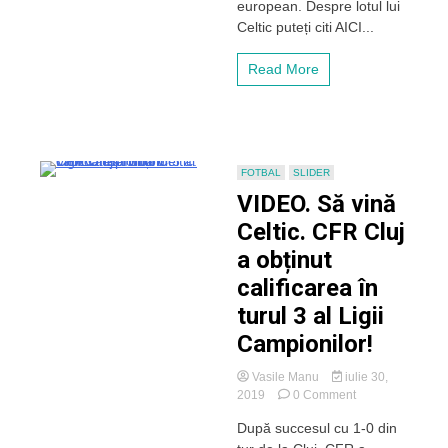
european. Despre lotul lui
Europei,
Celtic puteți citi AICI...
câștigător
de
Cupa
Read More
Campionilor
Europeni,
cu
galerie
puternică
FOTBAL
SLIDER
VIDEO. Să vină
Celtic. CFR Cluj
a obținut
calificarea în
turul 3 al Ligii
Campionilor!
Vasile Manu
iulie 30,
on
2019
0 Comment
VIDEO.
După succesul cu 1-0 din
Să
vină