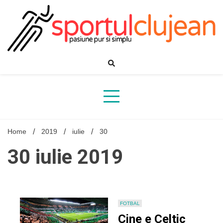
Skip
to
content
Home
2019
iulie
30
30 iulie 2019
FOTBAL
Cine e Celtic