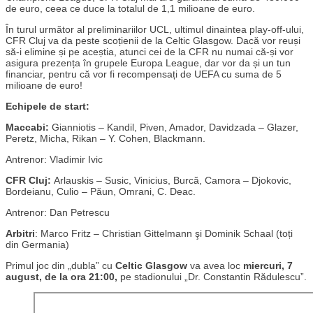
de euro, ceea ce duce la totalul de 1,1 milioane de euro.
În turul următor al preliminariilor UCL, ultimul dinaintea play-off-ului,
CFR Cluj va da peste scoțienii de la Celtic Glasgow. Dacă vor reuși
să-i elimine și pe aceștia, atunci cei de la CFR nu numai că-și vor
asigura prezența în grupele Europa League, dar vor da și un tun
financiar, pentru că vor fi recompensați de UEFA cu suma de 5
milioane de euro!
Echipele de start:
Maccabi:
Gianniotis – Kandil, Piven, Amador, Davidzada – Glazer,
Peretz, Micha, Rikan – Y. Cohen, Blackmann.
Antrenor: Vladimir Ivic
CFR Cluj:
Arlauskis – Susic, Vinicius, Burcă, Camora – Djokovic,
Bordeianu, Culio – Păun, Omrani, C. Deac.
Antrenor: Dan Petrescu
Arbitri
: Marco Fritz – Christian Gittelmann şi Dominik Schaal (toți
din Germania)
Primul joc din „dubla” cu
Celtic Glasgow
va avea loc
miercuri, 7
august, de la ora 21:00,
pe stadionului „Dr. Constantin Rădulescu”.