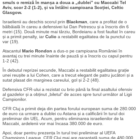
smuls o remiză în manșa a doua a „dublei” cu Maccabi Tel
Aviv, scor 2-2 (1-2), și va întâlni campioana Scoției, Celtic
Glasgow.
Israelienii au deschis scorul prin
Blackman
, care a profitat de o
bâlbâială în careu a defensivei lui Dan Petrescu și a înscris din 6
metri (15). Două minute mai târziu, Bordeianu a fost faultat în careu
și a primit penalty, iar
Culio
a restabilit egalitatea de la punctul cu
var (19).
Atacantul
Mario Rondon
a dus-o pe campioana României în
avantaj cu trei minute înainte de pauză și a înscris cu capul pentru
1-2 (42).
În debutul reprizei secunde, Maccabi a restabilit egalitatea grație
unei reușite a lui Cohen, care a trecut elegant de patru jucători și a
sutat plasat din marginea careului, gol și 2-2 (48).
Defensiva CFR-ului a rezistat cu brio până la final asaltului ofensiv
al gazdelor și a obținut „biletul” de acces spre turul următor al Ligii
Campionilor.
CFR Cluj a primit deja din partea forului european suma de 280.000
de euro ca urmare a dublei cu Astana și a calificării în turul doi
preliminar din UEL. Acum, pentru eliminarea israelienilor de la
Maccabi, ardelenii vor mai încasa 380.000 de euro.
Apoi, doar pentru prezența în turul trei preliminar al UEFA
Champions League, CFR Cluj mai are garantată suma de 480.000