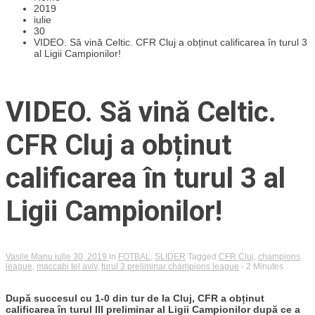
2019
iulie
30
VIDEO. Să vină Celtic. CFR Cluj a obținut calificarea în turul 3
al Ligii Campionilor!
VIDEO. Să vină Celtic.
CFR Cluj a obținut
calificarea în turul 3 al
Ligii Campionilor!
Vasile Manu
iulie 30, 2019
in
FOTBAL
,
SLIDER
Tagged
CFR Cluj
,
champions
league
,
maccabi tel aviv
,
turul 3 preliminar champions league
- 2 Minutes
După succesul cu 1-0 din tur de la Cluj, CFR a obținut
calificarea în turul III preliminar al Ligii Campionilor după ce a