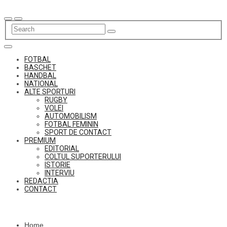
Skip
to
content
FOTBAL
BASCHET
HANDBAL
NATIONAL
ALTE SPORTURI
RUGBY
VOLEI
AUTOMOBILISM
FOTBAL FEMININ
SPORT DE CONTACT
PREMIUM
EDITORIAL
COLTUL SUPORTERULUI
ISTORIE
INTERVIU
REDACTIA
CONTACT
Home