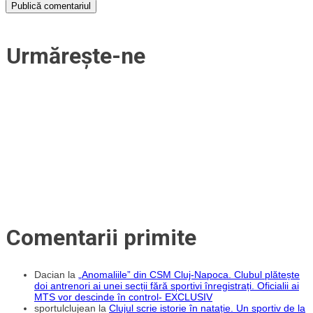
Urmărește-ne
Comentarii primite
Dacian
la
„Anomaliile” din CSM Cluj-Napoca. Clubul plătește
doi antrenori ai unei secții fără sportivi înregistrați. Oficialii ai
MTS vor descinde în control- EXCLUSIV
sportulclujean
la
Clujul scrie istorie în natație. Un sportiv de la