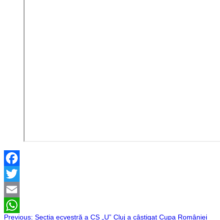
Facebook
Twitter
Email
Previous:
Secția ecvestră a CS „U” Cluj a câștigat Cupa României