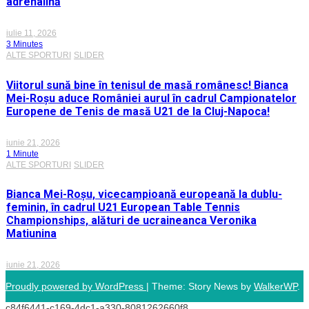
adrenalină
iulie 11, 2026
3 Minutes
ALTE SPORTURI
SLIDER
Viitorul sună bine în tenisul de masă românesc! Bianca
Mei-Roșu aduce României aurul în cadrul Campionatelor
Europene de Tenis de masă U21 de la Cluj-Napoca!
iunie 21, 2026
1 Minute
ALTE SPORTURI
SLIDER
Bianca Mei-Roșu, vicecampioană europeană la dublu-
feminin, în cadrul U21 European Table Tennis
Championships, alături de ucraineanca Veronika
Matiunina
iunie 21, 2026
Proudly powered by WordPress
|
Theme: Story News by
WalkerWP
.
c84f6441-c169-4dc1-a330-8081262660f8