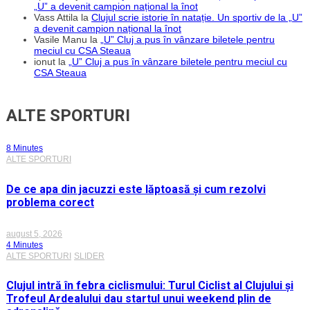
„U” a devenit campion național la înot
Vass Attila
la
Clujul scrie istorie în natație. Un sportiv de la „U”
a devenit campion național la înot
Vasile Manu
la
„U” Cluj a pus în vânzare biletele pentru
meciul cu CSA Steaua
ionut
la
„U” Cluj a pus în vânzare biletele pentru meciul cu
CSA Steaua
ALTE SPORTURI
8 Minutes
ALTE SPORTURI
De ce apa din jacuzzi este lăptoasă și cum rezolvi
problema corect
august 5, 2026
4 Minutes
ALTE SPORTURI
SLIDER
Clujul intră în febra ciclismului: Turul Ciclist al Clujului și
Trofeul Ardealului dau startul unui weekend plin de