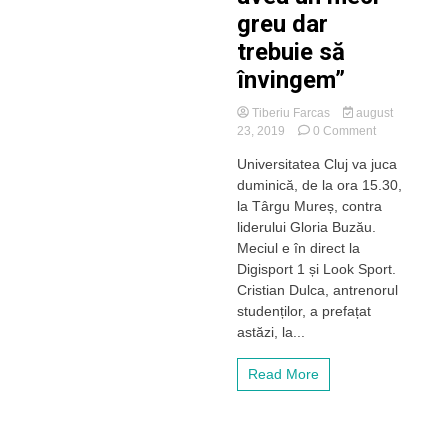
greu dar
trebuie să
învingem”
Tiberiu Farcas
august
on
23, 2019
0 Comment
Dulca,
Universitatea Cluj va juca
”U”
duminică, de la ora 15.30,
Cluj,
înainte
la Târgu Mureș, contra
de
liderului Gloria Buzău.
meciul
Meciul e în direct la
cu
Digisport 1 și Look Sport.
liderul
Cristian Dulca, antrenorul
Gloria
studenților, a prefațat
Buzău:
”Vom
astăzi, la...
avea
un
Read More
meci
greu
dar
trebuie