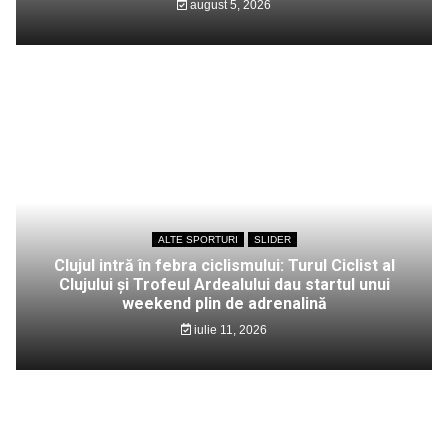
august 5, 2026
ALTE SPORTURI
SLIDER
Clujul intră în febra ciclismului: Turul Ciclist al
Clujului și Trofeul Ardealului dau startul unui
weekend plin de adrenalină
iulie 11, 2026