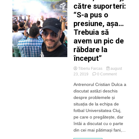
către suporteri:
“S-a pus o
presiune, aşa…
Trebuia să
avem un pic de
răbdare la
început”
Tiberiu Farcas
august
on
23, 2019
0 Comment
Dulca,
Antrenorul Cristian Dulca a
”U”
discutat astăzi deschis
Cluj,
către
despre problemele și
suporteri:
situația de la echipa de
“S-
fotbal Universitatea Cluj,
a
pe care o pregătește, dar
pus
întâi a discutat cu o parte
o
din cei mai pătimași fani,...
presiune,
aşa…