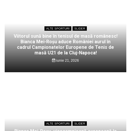
ALTE SPORTURI
SLIDER
Viitorul sună bine în tenisul de masă românesc!
Bianca Mei-Roșu aduce României aurul în
cadrul Campionatelor Europene de Tenis de
masă U21 de la Cluj-Napoca!
iunie 21, 2026
ALTE SPORTURI
SLIDER