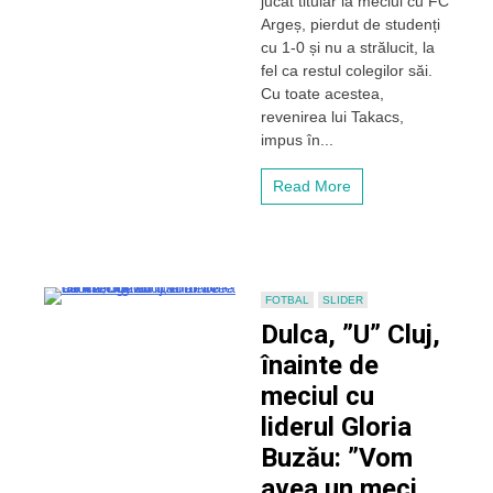
jucat titular la meciul cu FC
”U”
Argeș, pierdut de studenți
Cluj:
cu 1-0 și nu a strălucit, la
”Am
fel ca restul colegilor săi.
depășit
Cu toate acestea,
o
revenirea lui Takacs,
accidentare
impus în...
grea,
sper
acum
Read More
la
o
victorie
cu
Buzăul”
FOTBAL
SLIDER
Dulca, ”U” Cluj,
înainte de
meciul cu
liderul Gloria
Buzău: ”Vom
avea un meci