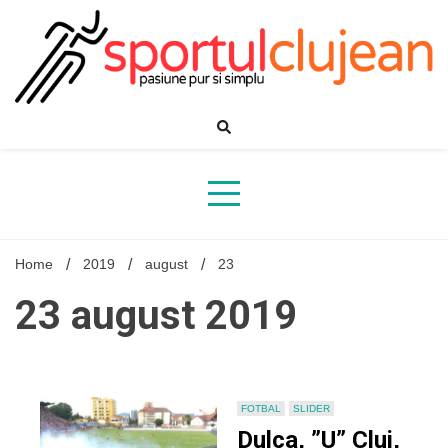
Skip
to
content
Home
2019
august
23
23 august 2019
FOTBAL
SLIDER
Dulca, ”U” Cluj,