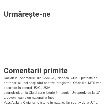
să
învingem”
Urmărește-ne
Comentarii primite
Dacian
la
„Anomaliile” din CSM Cluj-Napoca. Clubul plătește doi
antrenori ai unei secții fără sportivi înregistrați. Oficialii ai MTS vor
descinde în control- EXCLUSIV
sportulclujean
la
Clujul scrie istorie în natație. Un sportiv de la „U”
a devenit campion național la înot
Vass Attila
la
Clujul scrie istorie în natație. Un sportiv de la „U” a