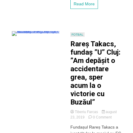
Trebuia
Read More
să
avem
un
pic
de
răbdare
FOTBAL
la
Rareș Takacs,
început”
fundaș ”U” Cluj:
”Am depășit o
accidentare
grea, sper
acum la o
victorie cu
Buzăul”
Tiberiu Farcas
august
on
23, 2019
0 Comment
Rareș
Fundașul Rareș Takacs a
Takacs,
fundaș