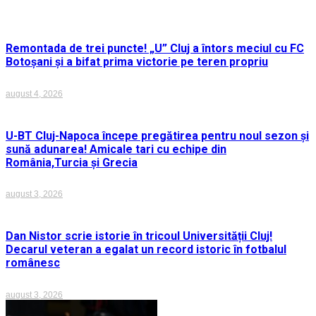
Remontada de trei puncte! „U” Cluj a întors meciul cu FC
Botoșani și a bifat prima victorie pe teren propriu
august 4, 2026
U-BT Cluj-Napoca începe pregătirea pentru noul sezon și
sună adunarea! Amicale tari cu echipe din
România,Turcia și Grecia
august 3, 2026
Dan Nistor scrie istorie în tricoul Universității Cluj!
Decarul veteran a egalat un record istoric în fotbalul
românesc
august 3, 2026