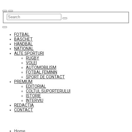
Skip
to
content
FOTBAL
BASCHET
HANDBAL
NATIONAL
ALTE SPORTURI
RUGBY
VOLEI
AUTOMOBILISM
FOTBAL FEMININ
SPORT DE CONTACT
PREMIUM
EDITORIAL
COLTUL SUPORTERULUI
ISTORIE
INTERVIU
REDACTIA
CONTACT
Home