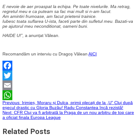
E nevoie de aer proaspat la echipa. Pe toate nivelurile. Ma retrag,
regretul meu e ca puteam sa fac mai mult si n-am facut.
Am amintiri frumoase, am facut prietenii trainice.
Iubesc toata suflarea U-ista, faceti parte din sufletul meu. Bazati-va
pe ajutorul meu neconditionat, oameni buni.
HAIDE U!”,
a anunțat Vălean.
Recomandăm un interviu cu Dragoș Vălean
AICI
Facebook
Twitter
Email
Navigare
Previous:
Irimieș, Moraru și Dulca, primii plecați de la „U” Cluj după
WhatsApp
eșecul drastic cu Gloria Buzău! Radu Constantea încă rezistă!
Next:
CFR Cluj va fi arbitrată la Praga de un nou arbitru de top care
în
a oficiat finala Europa League
articole
Related Posts