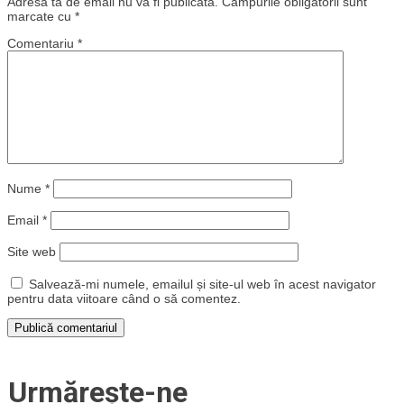
Adresa ta de email nu va fi publicată.
Câmpurile obligatorii sunt
marcate cu
*
Comentariu
*
Nume
*
Email
*
Site web
Salvează-mi numele, emailul și site-ul web în acest navigator
pentru data viitoare când o să comentez.
Urmărește-ne