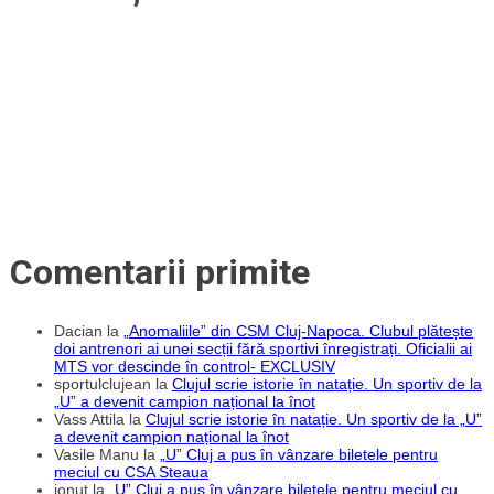
Comentarii primite
Dacian
la
„Anomaliile” din CSM Cluj-Napoca. Clubul plătește
doi antrenori ai unei secții fără sportivi înregistrați. Oficialii ai
MTS vor descinde în control- EXCLUSIV
sportulclujean
la
Clujul scrie istorie în natație. Un sportiv de la
„U” a devenit campion național la înot
Vass Attila
la
Clujul scrie istorie în natație. Un sportiv de la „U”
a devenit campion național la înot
Vasile Manu
la
„U” Cluj a pus în vânzare biletele pentru
meciul cu CSA Steaua
ionut
la
„U” Cluj a pus în vânzare biletele pentru meciul cu