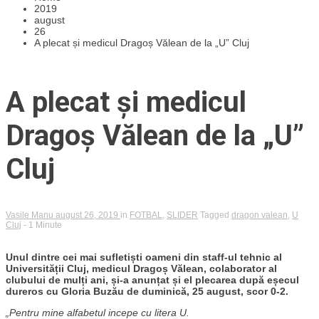
2019
august
26
A plecat și medicul Dragoș Vălean de la „U” Cluj
A plecat și medicul
Dragoș Vălean de la „U”
Cluj
Vasile Manu
august 26, 2019
in
FOTBAL
,
SLIDER
Tagged
dragon valean
,
U
Cluj
- 1 Minute
Unul dintre cei mai sufletiști oameni din staff-ul tehnic al
Universității Cluj, medicul Dragoș Vălean, colaborator al
clubului de mulți ani, și-a anunțat și el plecarea după eșecul
dureros cu Gloria Buzău de duminică, 25 august, scor 0-2.
„Pentru mine alfabetul incepe cu litera U.