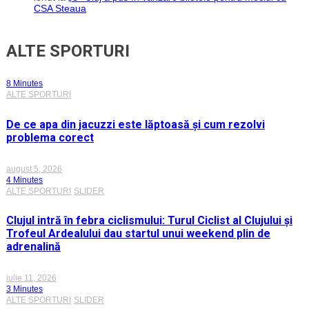
CSA Steaua
ALTE SPORTURI
8 Minutes
ALTE SPORTURI
De ce apa din jacuzzi este lăptoasă și cum rezolvi
problema corect
august 5, 2026
4 Minutes
ALTE SPORTURI
SLIDER
Clujul intră în febra ciclismului: Turul Ciclist al Clujului și
Trofeul Ardealului dau startul unui weekend plin de
adrenalină
iulie 11, 2026
3 Minutes
ALTE SPORTURI
SLIDER