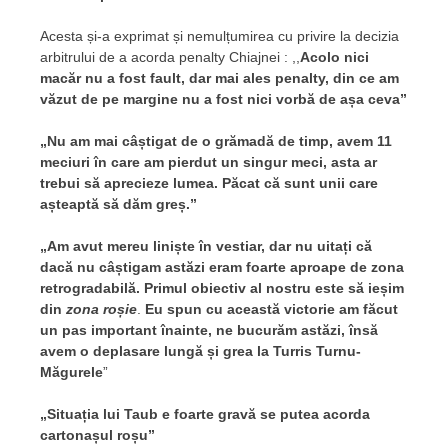
Acesta și-a exprimat și nemulțumirea cu privire la decizia
arbitrului de a acorda penalty Chiajnei : ,,
Acolo nici
macăr nu a fost fault, dar mai ales penalty, din ce am
văzut de pe margine nu a fost nici vorbă de așa ceva”
„Nu am mai câștigat de o grămadă de timp, avem 11
meciuri în care am pierdut un singur meci, asta ar
trebui să aprecieze lumea. Păcat că sunt unii care
așteaptă să dăm greș.”
„Am avut mereu liniște în vestiar, dar nu uitați că
dacă nu câștigam astăzi eram foarte aproape de zona
retrogradabilă. Primul obiectiv al nostru este să ieșim
din
zona roșie
.
Eu spun cu această victorie am făcut
un pas important înainte, ne bucurăm astăzi, însă
avem o deplasare lungă și grea la Turris Turnu-
Măgurele
”
„Situația lui Taub e foarte gravă se putea acorda
cartonașul roșu”