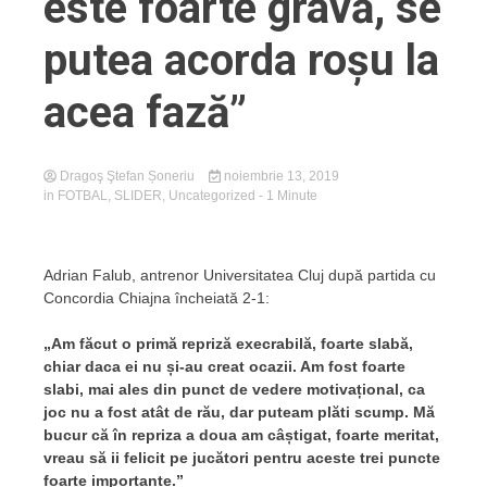
este foarte gravă, se
putea acorda roșu la
acea fază”
Dragoş Ştefan Șoneriu
noiembrie 13, 2019
in
FOTBAL
,
SLIDER
,
Uncategorized
- 1 Minute
Adrian Falub, antrenor Universitatea Cluj după partida cu
Concordia Chiajna încheiată 2-1:
„Am făcut o primă repriză execrabilă, foarte slabă,
chiar daca ei nu și-au creat ocazii. Am fost foarte
slabi, mai ales din punct de vedere motivațional, ca
joc nu a fost atât de rău, dar puteam plăti scump. Mă
bucur că în repriza a doua am câștigat, foarte meritat,
vreau să ii felicit pe jucători pentru aceste trei puncte
foarte importante.”