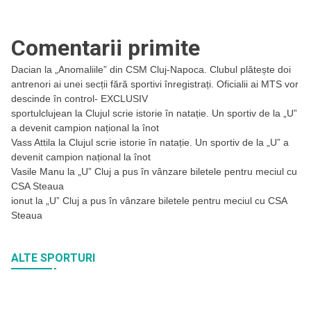
Comentarii primite
Dacian
la
„Anomaliile” din CSM Cluj-Napoca. Clubul plătește doi
antrenori ai unei secții fără sportivi înregistrați. Oficialii ai MTS vor
descinde în control- EXCLUSIV
sportulclujean
la
Clujul scrie istorie în natație. Un sportiv de la „U”
a devenit campion național la înot
Vass Attila
la
Clujul scrie istorie în natație. Un sportiv de la „U” a
devenit campion național la înot
Vasile Manu
la
„U” Cluj a pus în vânzare biletele pentru meciul cu
CSA Steaua
ionut
la
„U” Cluj a pus în vânzare biletele pentru meciul cu CSA
Steaua
ALTE SPORTURI