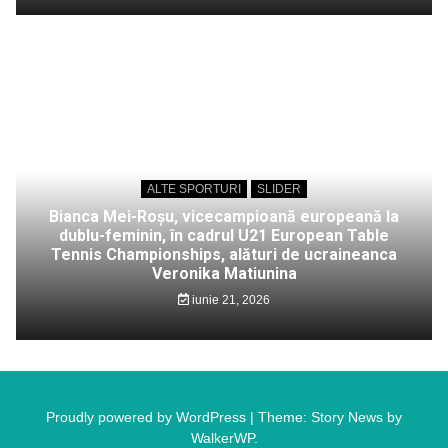
ALTE SPORTURI
SLIDER
Bianca Mei-Roșu, vicecampioană europeană la
dublu-feminin, în cadrul U21 European Table
Tennis Championships, alături de ucraineanca
Veronika Matiunina
iunie 21, 2026
Proudly powered by WordPress
|
Theme: Story News by
WalkerWP
.