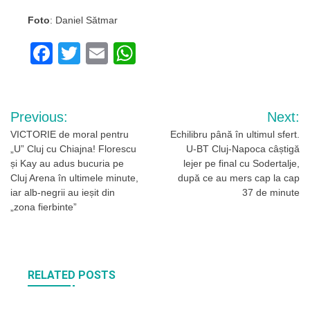
Foto
: Daniel Sătmar
Facebook
Twitter
Email
WhatsApp
Navigare
Previous:
Next:
în
VICTORIE de moral pentru
Echilibru până în ultimul sfert.
„U” Cluj cu Chiajna! Florescu
U-BT Cluj-Napoca câștigă
articole
și Kay au adus bucuria pe
lejer pe final cu Sodertalje,
Cluj Arena în ultimele minute,
după ce au mers cap la cap
iar alb-negrii au ieșit din
37 de minute
„zona fierbinte”
RELATED POSTS