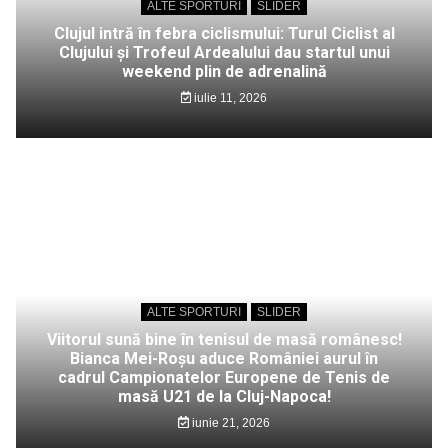
ALTE SPORTURI
SLIDER
Clujul intră în febra ciclismului: Turul Ciclist al
Clujului și Trofeul Ardealului dau startul unui
weekend plin de adrenalină
iulie 11, 2026
ALTE SPORTURI
SLIDER
Viitorul sună bine în tenisul de masă românesc!
Bianca Mei-Roșu aduce României aurul în
cadrul Campionatelor Europene de Tenis de
masă U21 de la Cluj-Napoca!
iunie 21, 2026