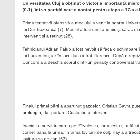
Universitatea Cluj a obținut o victorie importantă mierc
(0-1), într-o partidă care a contat pentru etapa a 17-a a L
Prima tentativă ofensivă a meciului a venit la poarta Univers
lui Dur-Bozoancă (7). Meciul a fost unul anemic și sărac în 
intervenit și a reținut (28).
Tehnicianul Adrian Falub a fost nevoit să facă o schimbare 
lui Lucian Ion, iar în locul lui a intrat Florescu. După o repr
Concordia a deschis scorul dintr-un penalty controversat tr
Finalul primei părți a aparținut gazdelor. Cristian Gavra put
prelungiri, dar portarul Costache a intervenit.
Inacio l-a servit în careu pe Pîrvulescu, iar acesta și-a făc
corner până la urmă. În urma loviturii de colț, Kay a a trecu
lovitura sa de cap (63).