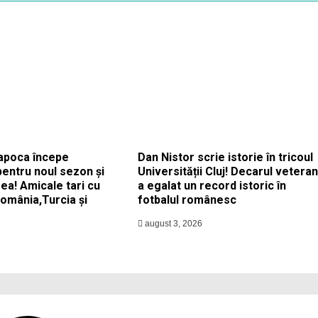
apoca începe
Dan Nistor scrie istorie în tricoul
pentru noul sezon și
Universității Cluj! Decarul veteran
ea! Amicale tari cu
a egalat un record istoric în
România,Turcia și
fotbalul românesc
august 3, 2026