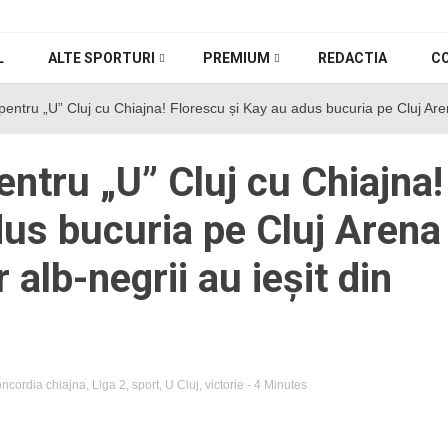
L
ALTE SPORTURI
PREMIUM
REDACTIA
C
tru „U” Cluj cu Chiajna! Florescu și Kay au adus bucuria pe Cluj Arena î
ntru „U” Cluj cu Chiajna!
dus bucuria pe Cluj Arena
 alb-negrii au ieșit din
oncordia chiajna
,
Liga 2
,
sport
,
U Cluj
,
victorie
- 4 Minutes