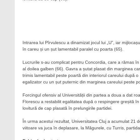
Intrarea lui Pîrvulescu a dinamizat jocul lui „U”, iar mijloca
în careu și un șut lamentabil paralel cu poarta (65).
Lucrurile s-au complicat pentru Concordia, care a rămas în 
al doilea galben (66). Gavra a șutat plasat din marginea car
trimis lamentabil peste poartă din interiorul careului după 
egalizator cu un șut puternic din marginea careului peste po
Forcingul ofensiv al Universității din partea a doua a dat r
Florescu a restabilit egalitatea după o respingere greșită în
lovitură de cap plasată în prelungirile partidei.
În urma acestui rezultat, Universitatea Cluj a acumulat 21 d
viitoare va juca în deplasare, la Măgurele, cu Turris, parti