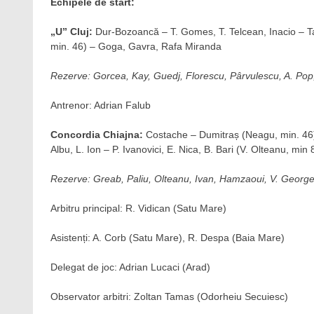
Echipele de start:
„U” Cluj:
Dur-Bozoancă – T. Gomes, T. Telcean, Inacio – Tau
min. 46) – Goga, Gavra, Rafa Miranda
Rezerve: Gorcea, Kay, Guedj, Florescu, Pârvulescu, A. Pop
Antrenor: Adrian Falub
Concordia Chiajna:
Costache – Dumitraș (Neagu, min. 46), 
Albu, L. Ion – P. Ivanovici, E. Nica, B. Bari (V. Olteanu, min 
Rezerve: Greab, Paliu, Olteanu, Ivan, Hamzaoui, V. Georg
Arbitru principal: R. Vidican (Satu Mare)
Asistenți: A. Corb (Satu Mare), R. Despa (Baia Mare)
Delegat de joc: Adrian Lucaci (Arad)
Observator arbitri: Zoltan Tamas (Odorheiu Secuiesc)