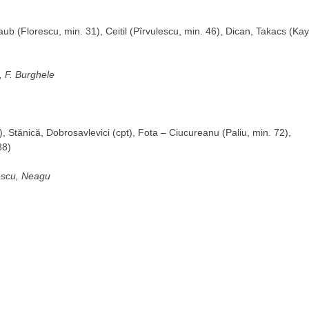
b (Florescu, min. 31), Ceitil (Pîrvulescu, min. 46), Dican, Takacs (Kay
, F. Burghele
Stănică, Dobrosavlevici (cpt), Fota – Ciucureanu (Paliu, min. 72),
88)
escu, Neagu