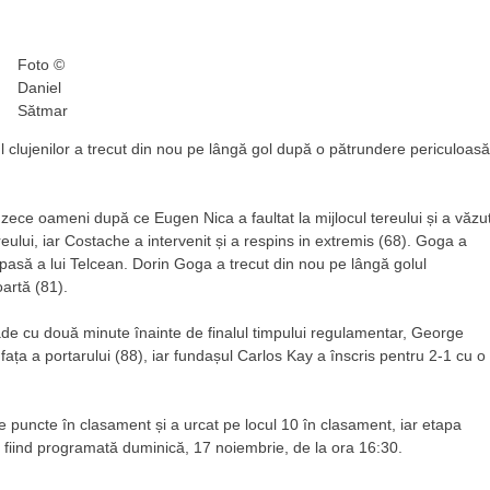
Foto ©
Daniel
Sătmar
șul clujenilor a trecut din nou pe lângă gol după o pătrundere periculoasă
zece oameni după ce Eugen Nica a faultat la mijlocul tereului și a văzu
eului, iar Costache a intervenit și a respins in extremis (68). Goga a
o pasă a lui Telcean. Dorin Goga a trecut din nou pe lângă golul
artă (81).
oade cu două minute înainte de finalul timpului regulamentar, George
 fața a portarului (88), iar fundașul Carlos Kay a înscris pentru 2-1 cu o
e puncte în clasament și a urcat pe locul 10 în clasament, iar etapa
da fiind programată duminică, 17 noiembrie, de la ora 16:30.