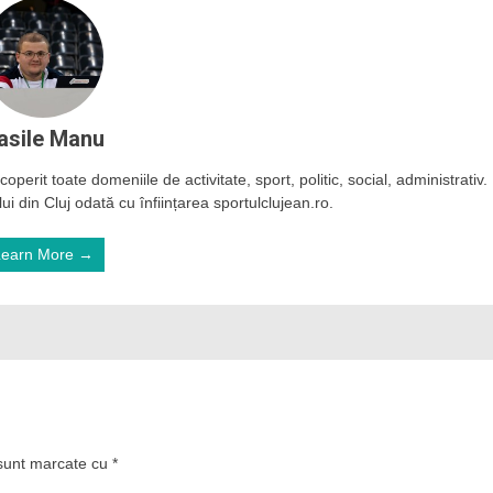
asile Manu
operit toate domeniile de activitate, sport, politic, social, administrativ.
ui din Cluj odată cu înființarea sportulclujean.ro.
Learn More →
 sunt marcate cu
*