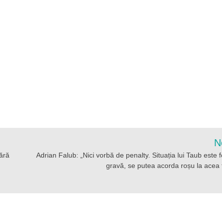
N
ără
Adrian Falub: „Nici vorbă de penalty. Situația lui Taub este 
gravă, se putea acorda roșu la acea 