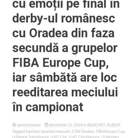
cu emoții pe final în
derby-ul românesc
cu Oradea din faza
secundă a grupelor
FIBA Europe Cup,
iar sâmbătă are loc
reeditarea meciului
în campionat
sportulclujean
decembrie 12, 2019
in
BASCHET
,
SLIDER
Tagged
baschet
,
baschet masculin
,
CSM Oradea
,
FIBA Europe Cup
,
U-Banca Transilvania
,
U-BT Cluj
,
U-BT Cluj-Napoca
- 3 Minutes