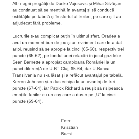
Alb-negrii pregătiți de Dusko Vujosevic și Mihai Silvășan
au continuat să se mențină în avantaj și să conducă
ostilitățile pe tabelă și în sfertul al treilee, pe care și l-au
adjudecat fără probleme.
Lucrurile s-au complicat puțin în ultimul sfert, Oradea a
avut un moment bun de joc și un riviriment care le-a dat
aripi, reușind să se apropie la cinci (65-60), respectiv trei
puncte (65-62), pe fondul unei relaxări în jocul gazdelor.
Sean Barnette a apropiat campioana României la un
punct diferență de U-BT Cluj, 65-64, dar U-Banca
Transilvania nu s-a lăsat și a refăcut avantajul pe tabelă.
Kerron Johnson și-a dus echipa la un avantaj de trei
puncte (67-64), iar Patrick Richard a reușit să risipească
emoțiile fanilor cu un coș care a dus-o pe „U” la cinci
puncte (69-64).
Foto:
Krisztian
Bucsi