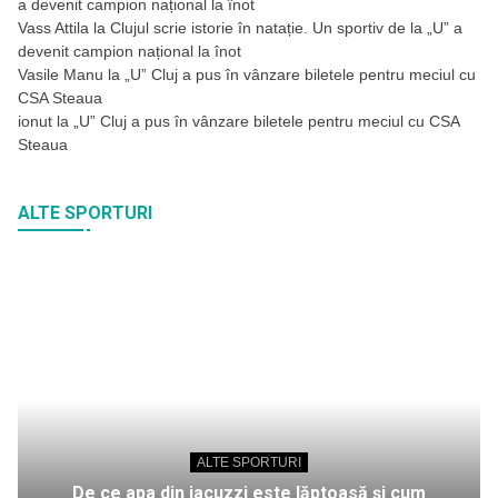
a devenit campion național la înot
Vass Attila
la
Clujul scrie istorie în natație. Un sportiv de la „U” a
devenit campion național la înot
Vasile Manu
la
„U” Cluj a pus în vânzare biletele pentru meciul cu
CSA Steaua
ionut
la
„U” Cluj a pus în vânzare biletele pentru meciul cu CSA
Steaua
ALTE SPORTURI
ALTE SPORTURI
De ce apa din jacuzzi este lăptoasă și cum