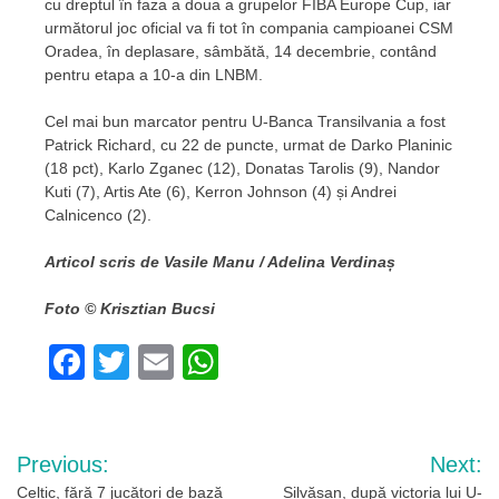
cu dreptul în faza a doua a grupelor FIBA Europe Cup, iar
următorul joc oficial va fi tot în compania campioanei CSM
Oradea, în deplasare, sâmbătă, 14 decembrie, contând
pentru etapa a 10-a din LNBM.
Cel mai bun marcator pentru U-Banca Transilvania a fost
Patrick Richard, cu 22 de puncte, urmat de Darko Planinic
(18 pct), Karlo Zganec (12), Donatas Tarolis (9), Nandor
Kuti (7), Artis Ate (6), Kerron Johnson (4) și Andrei
Calnicenco (2).
Articol scris de Vasile Manu / Adelina Verdinaș
Foto © Krisztian Bucsi
Facebook
Twitter
Email
WhatsApp
Navigare
Previous:
Next:
în
Celtic, fără 7 jucători de bază
Silvășan, după victoria lui U-