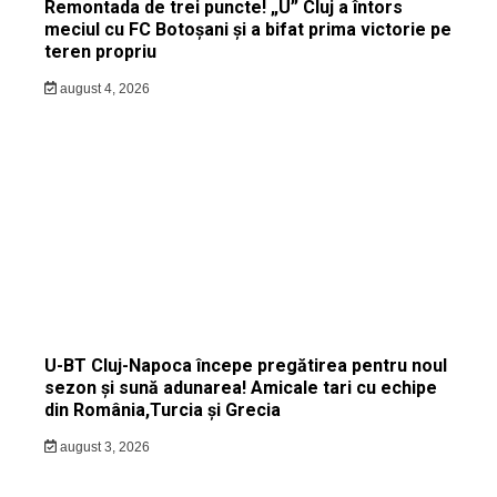
Remontada de trei puncte! „U” Cluj a întors
meciul cu FC Botoșani și a bifat prima victorie pe
teren propriu
august 4, 2026
U-BT Cluj-Napoca începe pregătirea pentru noul
sezon și sună adunarea! Amicale tari cu echipe
din România,Turcia și Grecia
august 3, 2026