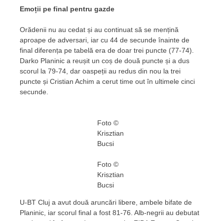
Emoții pe final pentru gazde
Orădenii nu au cedat și au continuat să se mențină
aproape de adversari, iar cu 44 de secunde înainte de
final diferența pe tabelă era de doar trei puncte (77-74).
Darko Planinic a reușit un coș de două puncte și a dus
scorul la 79-74, dar oaspeții au redus din nou la trei
puncte și Cristian Achim a cerut time out în ultimele cinci
secunde.
Foto ©
Krisztian
Bucsi
Foto ©
Krisztian
Bucsi
U-BT Cluj a avut două aruncări libere, ambele bifate de
Planinic, iar scorul final a fost 81-76. Alb-negrii au debutat