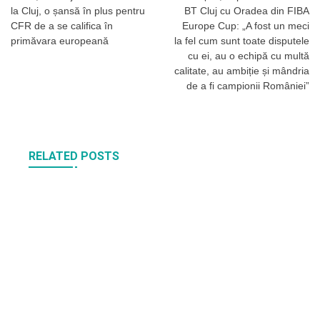
la Cluj, o șansă în plus pentru
BT Cluj cu Oradea din FIBA
articole
CFR de a se califica în
Europe Cup: „A fost un meci
primăvara europeană
la fel cum sunt toate disputele
cu ei, au o echipă cu multă
calitate, au ambiție și mândria
de a fi campionii României”
RELATED POSTS