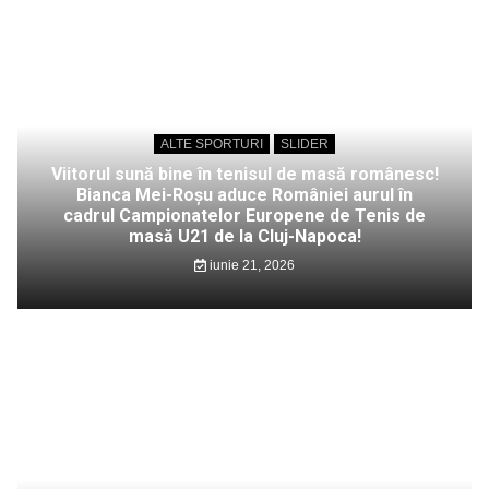
ALTE SPORTURI
SLIDER
Viitorul sună bine în tenisul de masă românesc!
Bianca Mei-Roșu aduce României aurul în
cadrul Campionatelor Europene de Tenis de
masă U21 de la Cluj-Napoca!
iunie 21, 2026