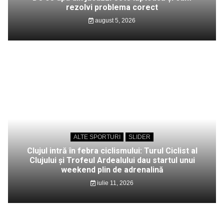
rezolvi problema corect
august 5, 2026
ALTE SPORTURI
SLIDER
Clujul intră în febra ciclismului: Turul Ciclist al
Clujului și Trofeul Ardealului dau startul unui
weekend plin de adrenalină
iulie 11, 2026