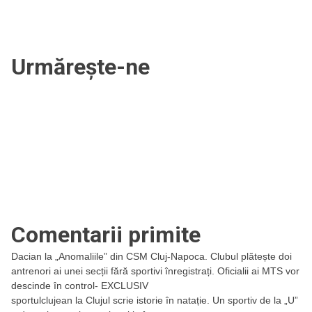
Urmărește-ne
Comentarii primite
Dacian
la
„Anomaliile” din CSM Cluj-Napoca. Clubul plătește doi
antrenori ai unei secții fără sportivi înregistrați. Oficialii ai MTS vor
descinde în control- EXCLUSIV
sportulclujean
la
Clujul scrie istorie în natație. Un sportiv de la „U”