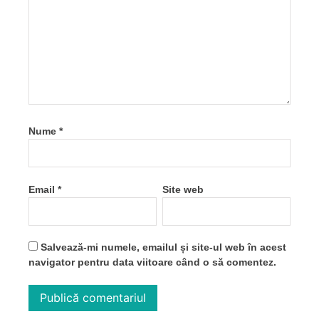
Nume
*
Email
*
Site web
Salvează-mi numele, emailul și site-ul web în acest
navigator pentru data viitoare când o să comentez.