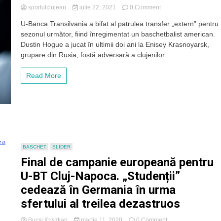
on
sportulclujean
iulie 22, 2021
0 Comment
U-
U-Banca Transilvania a bifat al patrulea transfer „extern” pentru
BT
sezonul următor, fiind înregimentat un baschetbalist american.
a
transferat
Dustin Hogue a jucat în ultimii doi ani la Enisey Krasnoyarsk,
un
grupare din Rusia, fostă adversară a clujenilor...
american,
fost
Read More
adversar
în
FIBA
Europe
Cup
BASCHET
SLIDER
Final de campanie europeană pentru
U-BT Cluj-Napoca. „Studenții”
cedează în Germania în urma
sfertului al treilea dezastruos
on
Bucsi Krisztian
martie 11, 2020
0 Comment