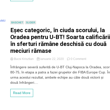
U-
BT
Cluj
cu
Tsmoki
BASCHET
SLIDER
Minsk:
Eșec categoric, în ciuda scorului, la
76-
74!
Oradea pentru U-BT! Soarta calificări
„Petrică”
în sferturi rămâne deschisă cu două
Richard
a
meciuri rămase
înscris
coșul
on
Bucsi Krisztian
ianuarie 22, 2020
0 Comment
victoriei
Eșec
în
Înfrângere severă suferită de U-BT Cluj-Napoca la Oradea, scor
categoric,
ultimele
80-75, în etapa a patra a fazei grupelor din FIBA Europe Cup. Î
în
secunde
ciuda
urma acestui rezultat, ambele echipe au câte două victorii și
scorului,
două înfrângeri....
la
Oradea
Read More
pentru
U-
BT!
Soarta