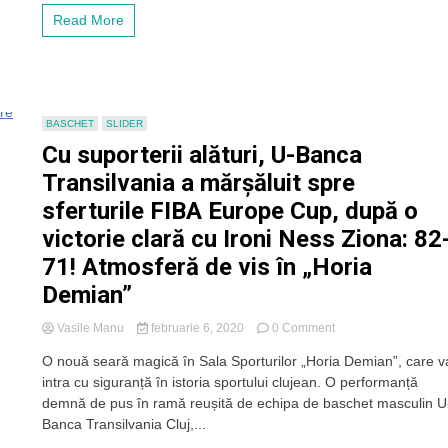
în
Bayreuth,
Read More
Germania
miercuri
ora
19.
Începe
lupta
pentru
BASCHET
SLIDER
semifinalele
Cu suporterii alături, U-Banca
FIBA
Europe
Transilvania a mărșăluit spre
Cup
sferturile FIBA Europe Cup, după o
victorie clară cu Ironi Ness Ziona: 82
71! Atmosferă de vis în „Horia
Demian”
on
Vasile Manu
februarie 6, 2020
0 Comment
Cu
O nouă seară magică în Sala Sporturilor „Horia Demian”, care v
suporterii
intra cu siguranță în istoria sportului clujean. O performanță
alături,
U-
demnă de pus în ramă reușită de echipa de baschet masculin U
Banca
Banca Transilvania Cluj,...
Transilvania