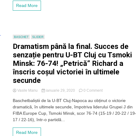
a
Read More
mărșăluit
spre
sferturile
FIBA
Europe
Cup,
BASCHET
SLIDER
după
Dramatism până la final. Succes de
o
victorie
senzație pentru U-BT Cluj cu Tsmoki
clară
Minsk: 76-74! „Petrică” Richard a
cu
Ironi
înscris coșul victoriei în ultimele
Ness
Ziona:
secunde
82-
71!
on
Vasile Manu
ianuarie 29, 2020
0 Comment
Atmosferă
Dramatism
de
Baschetbaliștii de la U-BT Cluj-Napoca au obținut o victorie
până
vis
dramatică, în ultimele secunde, împotriva liderului Grupei J din
la
în
final.
FIBA Europe Cup, Tsmoki Minsk, scor 76-74 (15-19 / 20-22 / 19
„Horia
Succes
17 / 22-16), într-o partidă...
Demian”
de
senzație
Read More
pentru