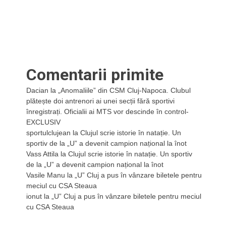
Comentarii primite
Dacian
la
„Anomaliile” din CSM Cluj-Napoca. Clubul
plătește doi antrenori ai unei secții fără sportivi
înregistrați. Oficialii ai MTS vor descinde în control-
EXCLUSIV
sportulclujean
la
Clujul scrie istorie în natație. Un
sportiv de la „U” a devenit campion național la înot
Vass Attila
la
Clujul scrie istorie în natație. Un sportiv
de la „U” a devenit campion național la înot
Vasile Manu
la
„U” Cluj a pus în vânzare biletele pentru
meciul cu CSA Steaua
ionut
la
„U” Cluj a pus în vânzare biletele pentru meciul
cu CSA Steaua