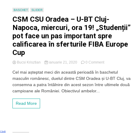
calificării
în
BASCHET
SLIDER
sferturi
CSM CSU Oradea – U-BT Cluj-
rămâne
deschisă
Napoca, miercuri, ora 19! „Studenții”
cu
pot face un pas important spre
două
meciuri
calificarea în sferturile FIBA Europe
rămase
Cup
on
Bucsi Krisztian
ianuarie 21, 2020
0 Comment
CSM
Cel mai așteptat meci din această perioadă în baschetul
CSU
masculin românesc, duelul dintre CSM Oradea și U-BT Cluj, va
Oradea
–
consemna a patra întâlnire din acest sezon între ultimele două
U-
campioane ale României. Obiectivul ambelor...
BT
Cluj-
Read More
Napoca,
miercuri,
ora
19!
„Studenții”
pot