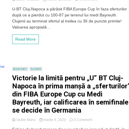
Final
U-BT Cluj-Napoca a părăsit FIBA Europe Cup în faza sferturilor
de
după ce a pierdut cu 100-87 pe terenul lui medi Bayreuth.
campanie
europeană
Clujenii au terminat sfertul al treilea cu 36 de puncte primite!
pentru
Valoarea apropiată...
U-
BT
Read More
Cluj-
Napoca.
„Studenții”
cedează
în
Germania
BASCHET
SLIDER
în
Victorie la limită pentru „U” BT Cluj-
urma
sfertului
Napoca în prima manșă a „sferturilor
al
din FIBA Europe Cup cu Medi
treilea
dezastruos
Bayreuth, iar calificarea în semifinale
se decide în Germania
on
Vasile Manu
martie 4, 2020
0 Comment
Victorie