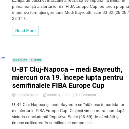
Echipa de baschet masculin a reușit să se impună, la limită, în
la
prima manșă a sferturilor din FIBA Europe Cup, pe teren propriu
limită
pentru
împotriva formației germane Medi Bayreuth, scor 83-82 (25-25 /
„U”
23-14 /...
BT
Cluj-
Read More
Napoca
în
prima
manșă
a
„sferturilor”
BASCHET
SLIDER
din
U-BT Cluj-Napoca – medi Bayreuth,
FIBA
Europe
miercuri ora 19. Începe lupta pentru
Cup
semifinalele FIBA Europe Cup
cu
Medi
Bayreuth,
on
Bucsi Krisztian
martie 3, 2020
0 Comment
iar
U-
U-BT Cluj-Napoca și medi Bayreuth se întâlnesc în partida tur
calificarea
BT
în
din sferturile FIBA Europe Cup. Clujenii vin cu moral bun după
Cluj-
semifinale
Napoca
victoria concludentă împotriva Stelei (96-69) de sâmbătă și
se
–
țintesc calificarea în semifinalele competiției...
decide
medi