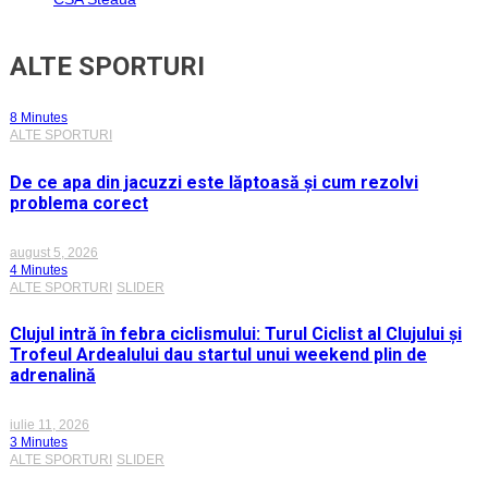
ALTE SPORTURI
8 Minutes
ALTE SPORTURI
De ce apa din jacuzzi este lăptoasă și cum rezolvi
problema corect
august 5, 2026
4 Minutes
ALTE SPORTURI
SLIDER
Clujul intră în febra ciclismului: Turul Ciclist al Clujului și
Trofeul Ardealului dau startul unui weekend plin de
adrenalină
iulie 11, 2026
3 Minutes
ALTE SPORTURI
SLIDER