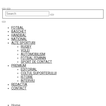
Skip
to
content
FOTBAL
BASCHET
HANDBAL
NATIONAL
ALTE SPORTURI
RUGBY
VOLEI
AUTOMOBILISM
FOTBAL FEMININ
SPORT DE CONTACT
PREMIUM
EDITORIAL
COLTUL SUPORTERULUI
ISTORIE
INTERVIU
REDACTIA
CONTACT
Home