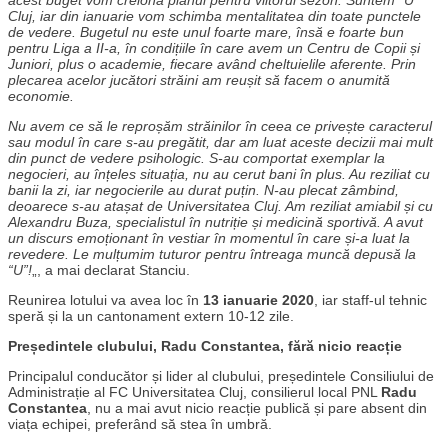
Cluj, iar din ianuarie vom schimba mentalitatea din toate punctele
de vedere. Bugetul nu este unul foarte mare, însă e foarte bun
pentru Liga a II-a, în condițiile în care avem un Centru de Copii și
Juniori, plus o academie, fiecare având cheltuielile aferente. Prin
plecarea acelor jucători străini am reușit să facem o anumită
economie.
Nu avem ce să le reproșăm străinilor în ceea ce privește caracterul
sau modul în care s-au pregătit, dar am luat aceste decizii mai mult
din punct de vedere psihologic. S-au comportat exemplar la
negocieri, au înțeles situația, nu au cerut bani în plus. Au reziliat cu
banii la zi, iar negocierile au durat puțin. N-au plecat zâmbind,
deoarece s-au atașat de Universitatea Cluj. Am reziliat amiabil și cu
Alexandru Buza, specialistul în nutriție și medicină sportivă. A avut
un discurs emoționant în vestiar în momentul în care și-a luat la
revedere. Le mulțumim tuturor pentru întreaga muncă depusă la
“U”!
„, a mai declarat Stanciu.
Reunirea lotului va avea loc în
13 ianuarie 2020
, iar staff-ul tehnic
speră și la un cantonament extern 10-12 zile.
Președintele clubului, Radu Constantea, fără nicio reacție
Principalul conducător și lider al clubului, președintele Consiliului de
Administrație al FC Universitatea Cluj, consilierul local PNL
Radu
Constantea
, nu a mai avut nicio reacție publică și pare absent din
viața echipei, preferând să stea în umbră.