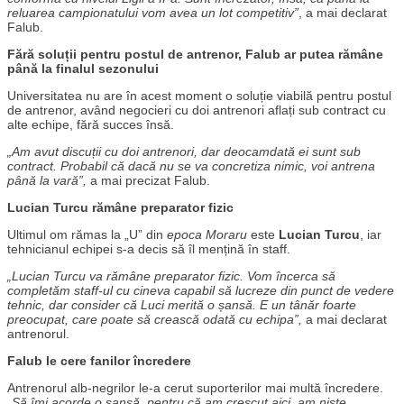
reluarea campionatului vom avea un lot competitiv”
, a mai declarat
Falub.
Fără soluții pentru postul de antrenor, Falub ar putea rămâne
până la finalul sezonului
Universitatea nu are în acest moment o soluție viabilă pentru postul
de antrenor, având negocieri cu doi antrenori aflați sub contract cu
alte echipe, fără succes însă.
„Am avut discuții cu doi antrenori, dar deocamdată ei sunt sub
contract. Probabil că dacă nu se va concretiza nimic, voi antrena
până la vară”,
a mai precizat Falub.
Lucian Turcu rămâne preparator fizic
Ultimul om rămas la „U” din
epoca Moraru
este
Lucian Turcu
, iar
tehnicianul echipei s-a decis să îl mențină în staff.
„Lucian Turcu va rămâne preparator fizic. Vom încerca să
completăm staff-ul cu cineva capabil să lucreze din punct de vedere
tehnic, dar consider că Luci merită o șansă. E un tânăr foarte
preocupat, care poate să crească odată cu echipa”,
a mai declarat
antrenorul.
Falub le cere fanilor încredere
Antrenorul alb-negrilor le-a cerut suporterilor mai multă încredere.
„Să îmi acorde o șansă, pentru că am crescut aici, am niște