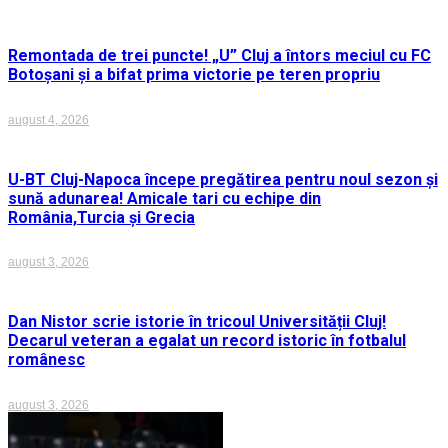
Remontada de trei puncte! „U” Cluj a întors meciul cu FC
Botoșani și a bifat prima victorie pe teren propriu
august 4, 2026
U-BT Cluj-Napoca începe pregătirea pentru noul sezon și
sună adunarea! Amicale tari cu echipe din
România,Turcia și Grecia
august 3, 2026
Dan Nistor scrie istorie în tricoul Universității Cluj!
Decarul veteran a egalat un record istoric în fotbalul
românesc
august 3, 2026