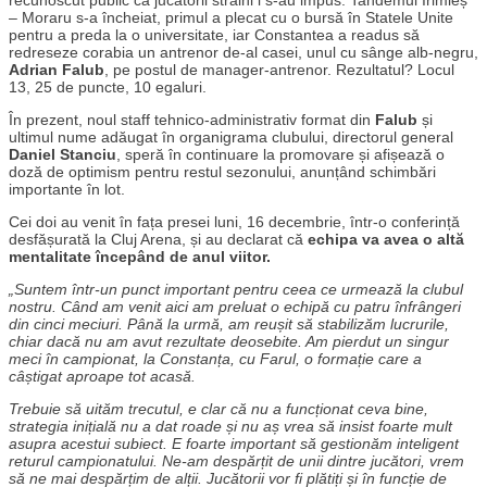
– Moraru s-a încheiat, primul a plecat cu o bursă în Statele Unite
pentru a preda la o universitate, iar Constantea a readus să
redreseze corabia un antrenor de-al casei, unul cu sânge alb-negru,
Adrian Falub
, pe postul de manager-antrenor. Rezultatul? Locul
13, 25 de puncte, 10 egaluri.
În prezent, noul staff tehnico-administrativ format din
Falub
și
ultimul nume adăugat în organigrama clubului, directorul general
Daniel Stanciu
, speră în continuare la promovare și afișează o
doză de optimism pentru restul sezonului, anunțând schimbări
importante în lot.
Cei doi au venit în fața presei luni, 16 decembrie, într-o conferință
desfășurată la Cluj Arena, și au declarat că
echipa va avea o altă
mentalitate începând de anul viitor.
„Suntem într-un punct important pentru ceea ce urmează la clubul
nostru. Când am venit aici am preluat o echipă cu patru înfrângeri
din cinci meciuri. Până la urmă, am reușit să stabilizăm lucrurile,
chiar dacă nu am avut rezultate deosebite. Am pierdut un singur
meci în campionat, la Constanța, cu Farul, o formație care a
câștigat aproape tot acasă.
Trebuie să uităm trecutul, e clar că nu a funcționat ceva bine,
strategia inițială nu a dat roade și nu aș vrea să insist foarte mult
asupra acestui subiect. E foarte important să gestionăm inteligent
returul campionatului. Ne-am despărțit de unii dintre jucători, vrem
să ne mai despărțim de alții. Jucătorii vor fi plătiți și în funcție de