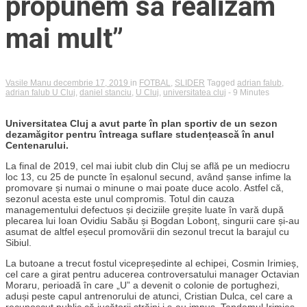
propunem să realizăm
mai mult”
Vasile Manu
decembrie 17, 2019
in
FOTBAL
,
SLIDER
Tagged
adrian falub
,
adrian falub U Cluj
,
daniel stanciu
,
U Cluj
,
universitatea cluj
- 9 Minutes
Universitatea Cluj a avut parte în plan sportiv de un sezon
dezamăgitor pentru întreaga suflare studențească în anul
Centenarului.
La final de 2019, cel mai iubit club din Cluj se află pe un mediocru
loc 13, cu 25 de puncte în eșalonul secund, având șanse infime la
promovare și numai o minune o mai poate duce acolo. Astfel că,
sezonul acesta este unul compromis. Totul din cauza
managementului defectuos și deciziile greșite luate în vară după
plecarea lui Ioan Ovidiu Sabău și Bogdan Lobonț, singurii care și-au
asumat de altfel eșecul promovării din sezonul trecut la barajul cu
Sibiul.
La butoane a trecut fostul vicepreședinte al echipei, Cosmin Irimieș,
cel care a girat pentru aducerea controversatului manager Octavian
Moraru, perioadă în care „U” a devenit o colonie de portughezi,
aduși peste capul antrenorului de atunci, Cristian Dulca, cel care a
recunoscut public că jucătorii străini i s-au impus. Tandemul Irimieș