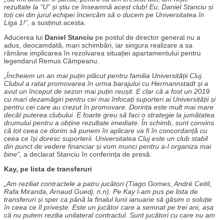
rezultate la “U” și știu ce înseamnă acest club! Eu, Daniel Stanciu și
toți cei din jurul echipei încercăm să o ducem pe Universitatea în
Liga 1!”
, a susținut acesta.
Aducerea lui
Daniel Stanciu
pe postul de director general nu a
adus, deocamdată, mari schimbări, iar singura realizare a sa
rămâne implicarea în rezolvarea situației apartamentului pentru
legendarul Remus Câmpeanu.
„Încheiem un an mai puțin plăcut pentru familia Universității Cluj.
Clubul a ratat promovarea în urma barajului cu Hermannstadt și a
avut un început de sezon mai puțin reușit. E clar că a fost un 2019
cu mari dezamăgiri pentru cei mai înfocați suporteri ai Universițății și
pentru cei care au crezut în promovare. Dorința este mult mai mare
decât puterea clubului. E foarte greu să faci o strategie la jumătatea
drumului pentru a obține rezultate imediate. În schimb, sunt convins
că tot ceea ce dorim să punem în aplicare va fi în concordanță cu
ceea ce își doresc suporterii. Universitatea Cluj este un club stabil
din punct de vedere financiar și vom munci pentru a-l organiza mai
bine”,
a declarat Stanciu în conferința de presă.
Kay, pe lista de transferuri
„Am reziliat contractele a patru jucători (Tiago Gomes, André Ceitil,
Rafa Miranda, Arnaud Guedj, n.n). Pe Kay l-am pus pe lista de
transferuri și sper ca până la finalul lunii ianuarie să găsim o soluție
în ceea ce îl privește. Este un jucător care a semnat pe trei ani, așa
că nu putem rezilia unilateral contractul. Sunt jucători cu care nu am