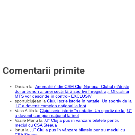
Comentarii primite
Dacian
la
„Anomaliile” din CSM Cluj-Napoca. Clubul plătește
doi antrenori ai unei secții fără sportivi înregistrați. Oficialii ai
MTS vor descinde în control- EXCLUSIV
sportulclujean
la
Clujul scrie istorie în natație. Un sportiv de la
„U” a devenit campion național la înot
Vass Attila
la
Clujul scrie istorie în natație. Un sportiv de la „U”
a devenit campion național la înot
Vasile Manu
la
„U” Cluj a pus în vânzare biletele pentru
meciul cu CSA Steaua
ionut
la
„U” Cluj a pus în vânzare biletele pentru meciul cu
CSA Steaua