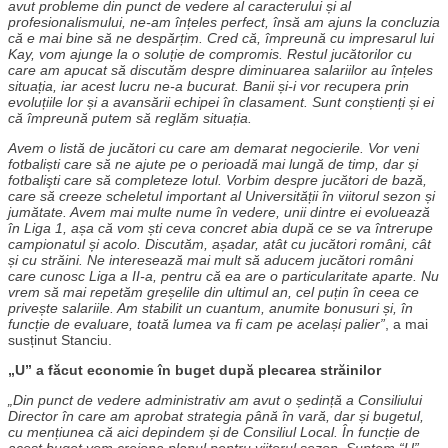
avut probleme din punct de vedere al caracterului și al
profesionalismului, ne-am înțeles perfect, însă am ajuns la concluzia
că e mai bine să ne despărțim. Cred că, împreună cu impresarul lui
Kay, vom ajunge la o soluție de compromis. Restul jucătorilor cu
care am apucat să discutăm despre diminuarea salariilor au înțeles
situația, iar acest lucru ne-a bucurat. Banii și-i vor recupera prin
evoluțiile lor și a avansării echipei în clasament. Sunt conștienți și ei
că împreună putem să reglăm situația.
Avem o listă de jucători cu care am demarat negocierile. Vor veni
fotbaliști care să ne ajute pe o perioadă mai lungă de timp, dar și
fotbalişti care să completeze lotul. Vorbim despre jucători de bază,
care să creeze scheletul important al Universității în viitorul sezon și
jumătate. Avem mai multe nume în vedere, unii dintre ei evoluează
în Liga 1, așa că vom ști ceva concret abia după ce se va întrerupe
campionatul și acolo. Discutăm, așadar, atât cu jucători români, cât
și cu străini. Ne interesează mai mult să aducem jucători români
care cunosc Liga a II-a, pentru că ea are o particularitate aparte. Nu
vrem să mai repetăm greșelile din ultimul an, cel puțin în ceea ce
privește salariile. Am stabilit un cuantum, anumite bonusuri și, în
funcție de evaluare, toată lumea va fi cam pe același palier”
, a mai
susținut Stanciu.
„U” a făcut economie în buget după plecarea străinilor
„Din punct de vedere administrativ am avut o ședință a Consiliului
Director în care am aprobat strategia până în vară, dar și bugetul,
cu mențiunea că aici depindem și de Consiliul Local. În funcție de
acest buget vom creiona planul pentru viitorul sezon. Suntem “U”