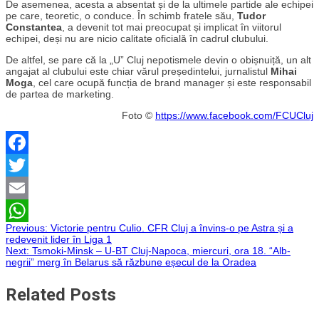
De asemenea, acesta a absentat și de la ultimele partide ale echipei
pe care, teoretic, o conduce. În schimb fratele său,
Tudor
Constantea
, a devenit tot mai preocupat și implicat în viitorul
echipei, deși nu are nicio calitate oficială în cadrul clubului.
De altfel, se pare că la „U” Cluj nepotismele devin o obișnuiță, un alt
angajat al clubului este chiar vărul președintelui, jurnalistul
Mihai
Moga
, cel care ocupă funcția de brand manager și este responsabil
de partea de marketing.
Foto ©
https://www.facebook.com/FCUCluj
Facebook
Twitter
Email
Navigare
Previous:
Victorie pentru Culio. CFR Cluj a învins-o pe Astra și a
WhatsApp
redevenit lider în Liga 1
Next:
Tsmoki-Minsk – U-BT Cluj-Napoca, miercuri, ora 18. “Alb-
în
negrii” merg în Belarus să răzbune eșecul de la Oradea
articole
Related Posts