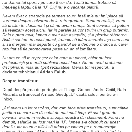
randamentul sportiv pe care îl vor da. Toată lumea trebuie să
înțeleagă faptul că la “U” Cluj nu e o vacanță plătită.
Ne-am fixat o strategie pe termen scurt, însă mie nu îmi place să
vorbesc despre salvarea de la retrogradare. Suntem realiști, vrem
să urcăm în clasament și să nu avem emoții. Sunt convins că putem
să realizăm acest lucru, iar în paralel să construim un grup puternic.
Deja e prea mult, lumea a avut alte așteptări, și-a pierdut răbdarea.
Astăzi suntem în acest punct, trebuie să luăm lucrurile așa cum sunt
și să mergem mai departe cu gândul de a depune o muncă al cărei
rezultat să fie promovarea peste un an și jumătate.
Nu am ce să le reproșez celor care au plecat, chiar au fost
profesioniști și merită subliniat acest lucru. Nu am avut probleme
disciplinare, însă au lipsit rezultatele. Merită tot respectul
„, a
declarat tehnicianul
Adrian Falub
.
Despre transferuri
După despărțirea de portughezii Thiago Gomes, Andre Ceitil, Rafa
Miranda și francezul Arnaud Guedj, „U” caută soluții pentru a-i
înlocui.
„Azi avem un lot restrâns, dar vom face niște transferuri, sunt câțiva
jucători cu care am discutat de mai mult timp. Ei sunt greu de
convins, având în vedere situația noastră din clasament. Până nu
demult, salariile au fost mari la “U”, lumea s-a obișnuit cu acest
detaliu, iar acum e dificil să aduci pe cineva pe o remunerație
conformă cu nivelul Ligii a II-a. Sunt încrezător, însă, că până la