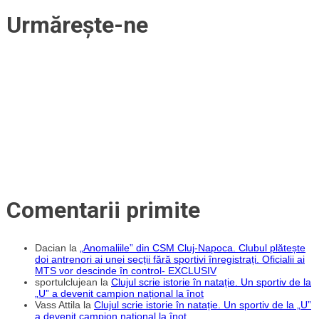
Urmărește-ne
Comentarii primite
Dacian
la
„Anomaliile” din CSM Cluj-Napoca. Clubul plătește
doi antrenori ai unei secții fără sportivi înregistrați. Oficialii ai
MTS vor descinde în control- EXCLUSIV
sportulclujean
la
Clujul scrie istorie în natație. Un sportiv de la
„U” a devenit campion național la înot
Vass Attila
la
Clujul scrie istorie în natație. Un sportiv de la „U”
a devenit campion național la înot