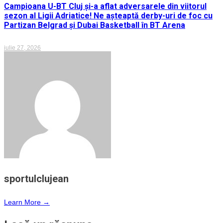
Campioana U-BT Cluj și-a aflat adversarele din viitorul
sezon al Ligii Adriatice! Ne așteaptă derby-uri de foc cu
Partizan Belgrad și Dubai Basketball în BT Arena
iulie 27, 2026
sportulclujean
Learn More →