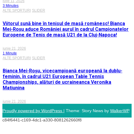
iulie 11, 2026
3 Minutes
ALTE SPORTURI
SLIDER
Viitorul sună bine în tenisul de masă românesc! Bianca
Mei-Roșu aduce României aurul în cadrul Campionatelor
Europene de Tenis de masă U21 de la Cluj-Napoca!
iunie 21, 2026
1 Minute
ALTE SPORTURI
SLIDER
Bianca Mei-Roșu, vicecampioană europeană la dublu-
feminin, în cadrul U21 European Table Tennis
Championships, alături de ucraineanca Veronika
Matiunina
iunie 21, 2026
Proudly powered by WordPress
|
Theme: Story News by
WalkerWP
.
c84f6441-c169-4dc1-a330-8081262660f8