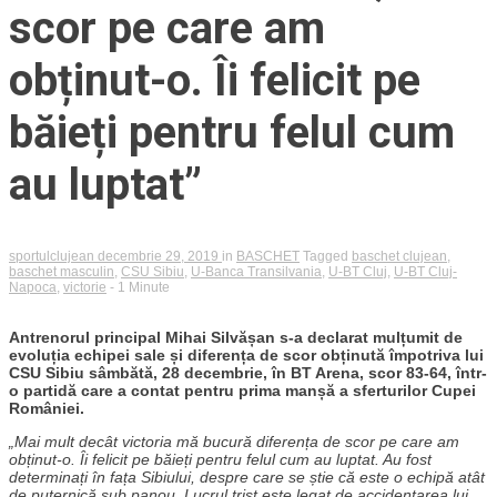
scor pe care am
obținut-o. Îi felicit pe
băieți pentru felul cum
au luptat”
sportulclujean
decembrie 29, 2019
in
BASCHET
Tagged
baschet clujean
,
baschet masculin
,
CSU Sibiu
,
U-Banca Transilvania
,
U-BT Cluj
,
U-BT Cluj-
Napoca
,
victorie
- 1 Minute
Antrenorul principal Mihai Silvășan s-a declarat mulțumit de
evoluția echipei sale și diferența de scor obținută împotriva lui
CSU Sibiu sâmbătă, 28 decembrie, în BT Arena, scor 83-64, într-
o partidă care a contat pentru prima manșă a sferturilor Cupei
României.
„Mai mult decât victoria mă bucură diferența de scor pe care am
obținut-o. Îi felicit pe băieți pentru felul cum au luptat. Au fost
determinați în fața Sibiului, despre care se știe că este o echipă atât
de puternică sub panou. Lucrul trist este legat de accidentarea lui