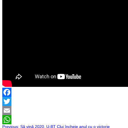
Facebook
Twitter
Email
Previous:
Să vină 2020. U-BT Cluj încheie anul cu o victorie