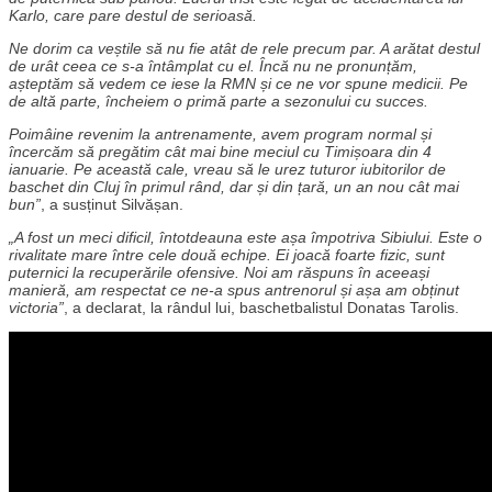
Karlo, care pare destul de serioasă.
Ne dorim ca veștile să nu fie atât de rele precum par. A arătat destul
de urât ceea ce s-a întâmplat cu el. Încă nu ne pronunțăm,
așteptăm să vedem ce iese la RMN și ce ne vor spune medicii. Pe
de altă parte, încheiem o primă parte a sezonului cu succes.
Poimâine revenim la antrenamente, avem program normal și
încercăm să pregătim cât mai bine meciul cu Timișoara din 4
ianuarie. Pe această cale, vreau să le urez tuturor iubitorilor de
baschet din Cluj în primul rând, dar și din țară, un an nou cât mai
bun”
, a susținut Silvășan.
„A fost un meci dificil, întotdeauna este așa împotriva Sibiului. Este o
rivalitate mare între cele două echipe. Ei joacă foarte fizic, sunt
puternici la recuperările ofensive. Noi am răspuns în aceeași
manieră, am respectat ce ne-a spus antrenorul și așa am obținut
victoria”
, a declarat, la rândul lui, baschetbalistul Donatas Tarolis.