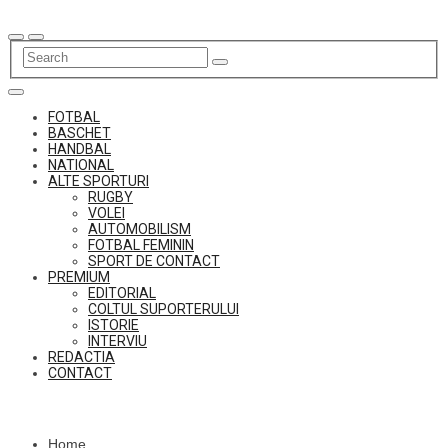
Skip
to
content
FOTBAL
BASCHET
HANDBAL
NATIONAL
ALTE SPORTURI
RUGBY
VOLEI
AUTOMOBILISM
FOTBAL FEMININ
SPORT DE CONTACT
PREMIUM
EDITORIAL
COLTUL SUPORTERULUI
ISTORIE
INTERVIU
REDACTIA
CONTACT
Home