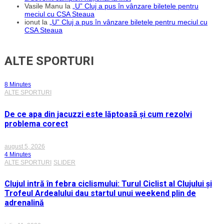
Vasile Manu
la
„U” Cluj a pus în vânzare biletele pentru
meciul cu CSA Steaua
ionut
la
„U” Cluj a pus în vânzare biletele pentru meciul cu
CSA Steaua
ALTE SPORTURI
8 Minutes
ALTE SPORTURI
De ce apa din jacuzzi este lăptoasă și cum rezolvi
problema corect
august 5, 2026
4 Minutes
ALTE SPORTURI
SLIDER
Clujul intră în febra ciclismului: Turul Ciclist al Clujului și
Trofeul Ardealului dau startul unui weekend plin de
adrenalină