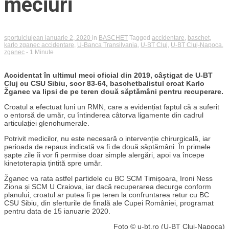
meciuri
sportulclujean
ianuarie 2, 2020
in
BASCHET
Tagged
accidentare
,
baschet
,
karlo zganec accidentare
,
U-Banca Transilvania
,
U-BT Cluj
,
U-BT Cluj-Napoca
,
zganec
- 1 Minute
Accidentat în ultimul meci oficial din 2019, câștigat de U-BT
Cluj cu CSU Sibiu, scor 83-64, baschetbalistul croat Karlo
Žganec va lipsi de pe teren două săptămâni pentru recuperare.
Croatul a efectuat luni un RMN, care a evidențiat faptul că a suferit
o entorsă de umăr, cu întinderea câtorva ligamente din cadrul
articulației glenohumerale.
Potrivit medicilor, nu este necesară o intervenție chirurgicală, iar
perioada de repaus indicată va fi de două săptămâni. În primele
șapte zile îi vor fi permise doar simple alergări, apoi va începe
kinetoterapia țintită spre umăr.
Žganec va rata astfel partidele cu BC SCM Timișoara, Ironi Ness
Ziona și SCM U Craiova, iar dacă recuperarea decurge conform
planului, croatul ar putea fi pe teren la confruntarea retur cu BC
CSU Sibiu, din sferturile de finală ale Cupei României, programat
pentru data de 15 ianuarie 2020.
Foto © u-bt.ro (U-BT Cluj-Napoca)