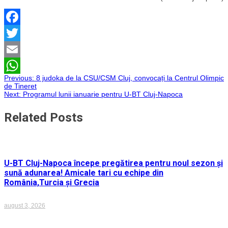
Facebook
Twitter
Email
Navigare
Previous:
8 judoka de la CSU/CSM Cluj, convocați la Centrul Olimpic
WhatsApp
de Tineret
Next:
Programul lunii ianuarie pentru U-BT Cluj-Napoca
în
Related Posts
articole
U-BT Cluj-Napoca începe pregătirea pentru noul sezon și
sună adunarea! Amicale tari cu echipe din
România,Turcia și Grecia
august 3, 2026