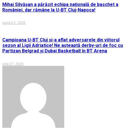
Mihai Silvășan a părăsit echipa națională de baschet a
României, dar rămâne la U-BT Cluj-Napoca!
august 1, 2026
Campioana U-BT Cluj și-a aflat adversarele din viitorul
sezon al Ligii Adriatice! Ne așteaptă derby-uri de foc cu
Partizan Belgrad și Dubai Basketball în BT Arena
iulie 27, 2026