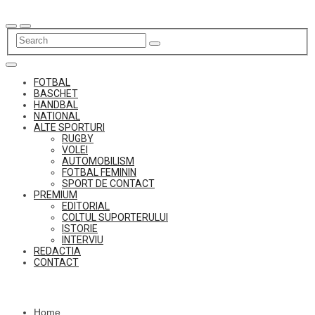
Skip
to
content
FOTBAL
BASCHET
HANDBAL
NATIONAL
ALTE SPORTURI
RUGBY
VOLEI
AUTOMOBILISM
FOTBAL FEMININ
SPORT DE CONTACT
PREMIUM
EDITORIAL
COLTUL SUPORTERULUI
ISTORIE
INTERVIU
REDACTIA
CONTACT
Home