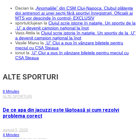
Dacian
la
„Anomaliile” din CSM Cluj-Napoca. Clubul plătește
doi antrenori ai unei secții fără sportivi înregistrați. Oficialii ai
MTS vor descinde în control- EXCLUSIV
sportulclujean
la
Clujul scrie istorie în natație. Un sportiv de la
„U” a devenit campion național la înot
Vass Attila
la
Clujul scrie istorie în natație. Un sportiv de la „U”
a devenit campion național la înot
Vasile Manu
la
„U” Cluj a pus în vânzare biletele pentru
meciul cu CSA Steaua
ionut
la
„U” Cluj a pus în vânzare biletele pentru meciul cu
CSA Steaua
ALTE SPORTURI
8 Minutes
ALTE SPORTURI
De ce apa din jacuzzi este lăptoasă și cum rezolvi
problema corect
august 5, 2026
4 Minutes