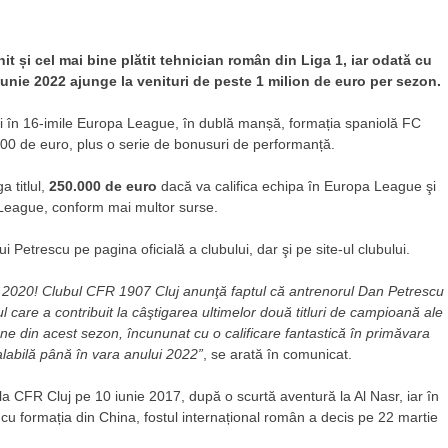
t și cel mai bine plătit tehnician român din Liga 1, iar odată cu
unie 2022 ajunge la venituri de peste 1 milion de euro per sezon.
i în 16-imile Europa League, în dublă manșă, formația spaniolă FC
.000 de euro, plus o serie de bonusuri de performanță.
a titlul,
250.000 de euro
dacă va califica echipa în Europa League şi
eague, conform mai multor surse.
ui Petrescu pe pagina oficială a clubului, dar şi pe site-ul clubului.
ui 2020! Clubul CFR 1907 Cluj anunţă faptul că antrenorul Dan Petrescu
ul care a contribuit la câştigarea ultimelor două titluri de campioană ale
ene din acest sezon, încununat cu o calificare fantastică în primăvara
labilă până în vara anului 2022”
, se arată în comunicat.
 CFR Cluj pe 10 iunie 2017, după o scurtă aventură la Al Nasr, iar în
u formația din China, fostul internațional român a decis pe 22 martie