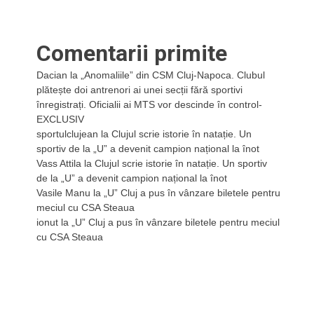
Comentarii primite
Dacian
la
„Anomaliile” din CSM Cluj-Napoca. Clubul
plătește doi antrenori ai unei secții fără sportivi
înregistrați. Oficialii ai MTS vor descinde în control-
EXCLUSIV
sportulclujean
la
Clujul scrie istorie în natație. Un
sportiv de la „U” a devenit campion național la înot
Vass Attila
la
Clujul scrie istorie în natație. Un sportiv
de la „U” a devenit campion național la înot
Vasile Manu
la
„U” Cluj a pus în vânzare biletele pentru
meciul cu CSA Steaua
ionut
la
„U” Cluj a pus în vânzare biletele pentru meciul
cu CSA Steaua