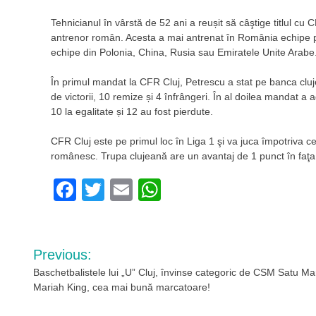
Tehnicianul în vârstă de 52 ani a reușit să câştige titlul cu 
antrenor român. Acesta a mai antrenat în România echipe pr
echipe din Polonia, China, Rusia sau Emiratele Unite Arabe
În primul mandat la CFR Cluj, Petrescu a stat pe banca cluj
de victorii, 10 remize și 4 înfrângeri. În al doilea mandat a 
10 la egalitate și 12 au fost pierdute.
CFR Cluj este pe primul loc în Liga 1 şi va juca împotriva 
românesc. Trupa clujeană are un avantaj de 1 punct în faţa c
Facebook
Twitter
Email
WhatsApp
Navigare
Previous:
în
Baschetbalistele lui „U” Cluj, învinse categoric de CSM Satu Ma
Mariah King, cea mai bună marcatoare!
articole