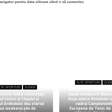
navigator pentru data viitoare când o să comentez.
ALTE SPORTURI
SLID
LTE SPORTURI
SLIDER
Viitorul sună bine în ten
intră în febra ciclismului:
masă românesc! Bianc
ul Ciclist al Clujului și
Roșu aduce României au
l Ardealului dau startul
cadrul Campionate
nui weekend plin de
Europene de Tenis de