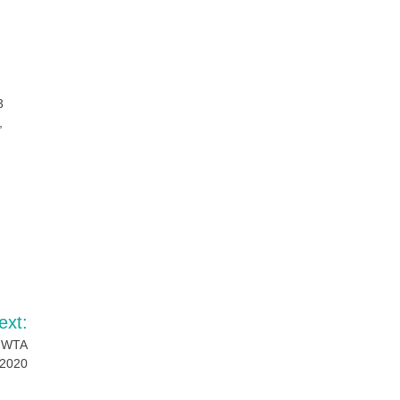
3
,
ext:
t WTA
 2020