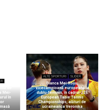
ALTE SPORTURI
SLIDER
ER
Bianca Mei-Roșu,
isul de
vicecampioană europeană la
a Mei-
dublu-feminin, în cadrul U21
rul în
European Table Tennis
lor
Championships, alături de
 masă
ucraineanca Veronika