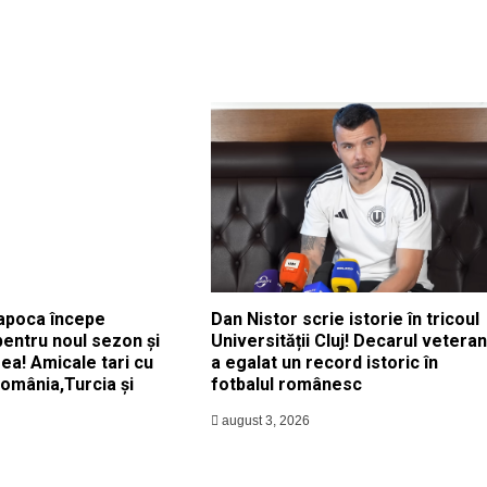
apoca începe
Dan Nistor scrie istorie în tricoul
pentru noul sezon și
Universității Cluj! Decarul veteran
ea! Amicale tari cu
a egalat un record istoric în
România,Turcia și
fotbalul românesc
august 3, 2026