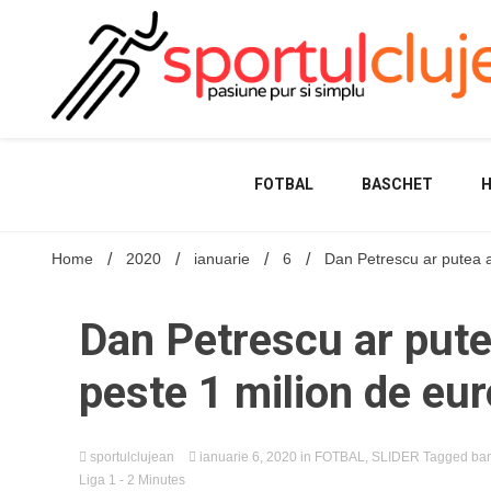
Skip
to
content
FOTBAL
BASCHET
Home
2020
ianuarie
6
Dan Petrescu ar putea a
Dan Petrescu ar pute
peste 1 milion de eur
sportulclujean
ianuarie 6, 2020
in
FOTBAL
,
SLIDER
Tagged
ban
Liga 1
- 2 Minutes