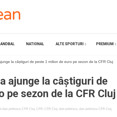
HANDBAL
NATIONAL
ALTE SPORTURI
PREMIUM
junge la câștiguri de peste 1 milion de euro pe sezon de la CFR Cluj
a ajunge la câștiguri de
o pe sezon de la CFR Cluj
i dan petrescu CFR Cluj
,
CFR
,
CFR Cluj
,
dan petrescu
,
dan petrescu CFR Cluj
,