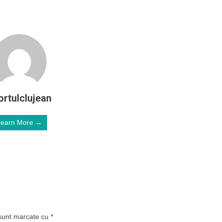
ortulclujean
Learn More →
 sunt marcate cu
*