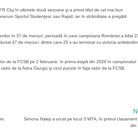
CFR Cluj în ultimele două sezoane şi a primit titlul de cel mai bun
ecum Sportul Studenţesc sau Rapid, iar în străinătate a pregătit
.
enilor în 37 de meciuri, perioadă în care campioana României a bifat 2
adunat 47 de meciuri, dintre care 25 s-au terminat cu victoria ardelenilor
celor de la FCSB pe 2 februarie, în prima etapă din 2020 în campionatul
elor de la Astra Giurgiu şi cinci puncte în faţa celor de la FCSB.
N
re.
Simona Halep a urcat pe locul 3 WTA, în primul clasamen
din