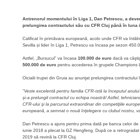
Antrenorul momentului în Liga 1, Dan Petrescu, a deveni
prelungirea contractului său cu CFR Cluj până în luna i
Calificat în primăvara europeană, acolo unde CFR va întâln
Sevilla și lider în Liga 1, Petrescu va încasa pe sezon 450
Astfel, „Bursucul” va încasa
100.000 de euro
dacă va câştig
500.000 de euro
pentru accederea în grupele Champions L
Oicialii trupei din Gruia au anunţat prelungirea contractului l
”Veste excelentă pentru familia CFR-istă la începutul anul
şi-a prelungit contractul cu echipa noastră! Astfel, tehnician
CFR-ului şi la parcursul extraordinar din competiţiile europ
europeană, a semnat o nouă înţelegere cu clubul nostru, va
Dan Petrescu a ajuns pentru prima dată pe banca celor de la
iunie 2018 a plecat la GZ Hengfeng. După ce a retrogradat c
2019 să revină la CFR Cluj.