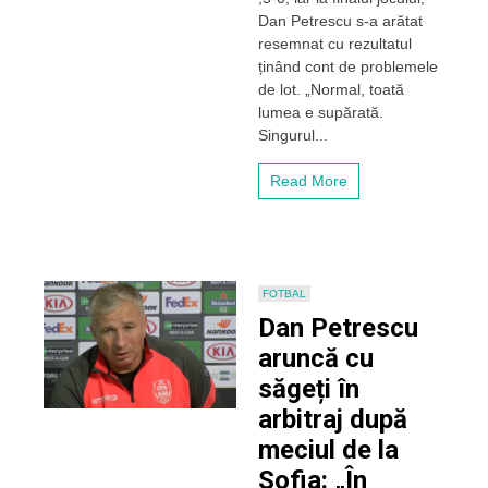
cu
Dan Petrescu s-a arătat
AS
resemnat cu rezultatul
Roma:
ținând cont de problemele
„Aici
de lot. „Normal, toată
plătim
lumea e supărată.
greșelile
din
Singurul...
trecut”
Read More
FOTBAL
Dan Petrescu
aruncă cu
săgeți în
arbitraj după
meciul de la
Sofia: „În