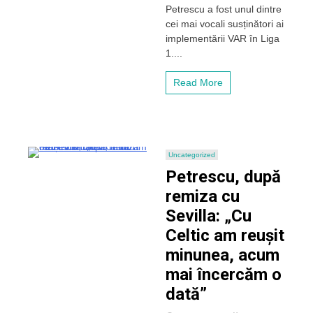
Petrescu a fost unul dintre
„Să
cei mai vocali susținători ai
se
implementării VAR în Liga
introducă
VAR
1....
în
Liga
Read More
1”
Uncategorized
Petrescu, după
remiza cu
Sevilla: „Cu
Celtic am reușit
minunea, acum
mai încercăm o
dată”