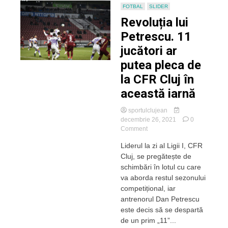
FOTBAL
SLIDER
Revoluția lui
Petrescu. 11
jucători ar
putea pleca de
la CFR Cluj în
această iarnă
sportulclujean
decembrie 26, 2021
0
on
Comment
Revoluția
Liderul la zi al Ligii I, CFR
lui
Cluj, se pregătește de
Petrescu.
11
schimbări în lotul cu care
jucători
va aborda restul sezonului
ar
competițional, iar
putea
antrenorul Dan Petrescu
pleca
este decis să se despartă
de
de un prim „11”...
la