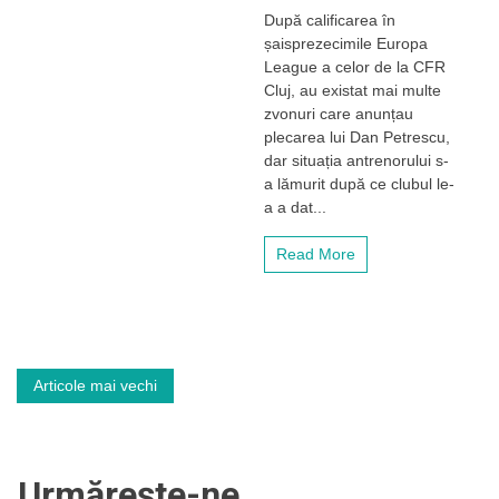
Telenovela
După calificarea în
s-
șaisprezecimile Europa
a
încheiat.
League a celor de la CFR
Dan
Cluj, au existat mai multe
Petrescu
zvonuri care anunțau
și-
plecarea lui Dan Petrescu,
a
dar situația antrenorului s-
prelungit
a lămurit după ce clubul le-
contractul
cu
a a dat...
CFR
Cluj
Read More
până
în
2022
Navigare
Articole mai vechi
în
articole
Urmărește-ne