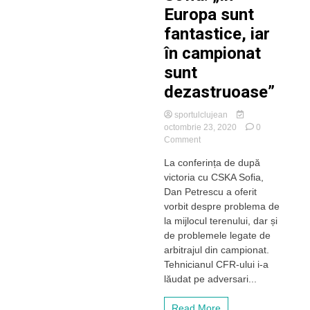
Europa sunt
fantastice, iar
în campionat
sunt
dezastruoase”
sportulclujean
octombrie 23, 2020
0
on
Comment
Dan
La conferința de după
Petrescu
victoria cu CSKA Sofia,
aruncă
cu
Dan Petrescu a oferit
săgeți
vorbit despre problema de
în
la mijlocul terenului, dar și
arbitraj
de problemele legate de
după
arbitrajul din campionat.
meciul
Tehnicianul CFR-ului i-a
de
la
lăudat pe adversari...
Sofia:
„În
Read More