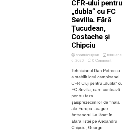
CFR-ului pentru
„dubla” cu FC
Sevilla. Fără
Țucudean,
Costache și
Chipciu
sportulclujean
februarie
on
6, 2020
0 Comment
Dan
Tehnicianul Dan Petrescu
Petrescu
a stabilit lotul campioanei
a
stabilit
CFR Cluj pentru „dubla” cu
lotul
FC Sevilla, care contează
CFR-
pentru faza
ului
șaisprezecimilor de finală
pentru
ale Europa League.
„dubla”
Antrenorul i-a lăsat în
cu
FC
afara listei pe Alexandru
Sevilla.
Chipciu, George...
Fără