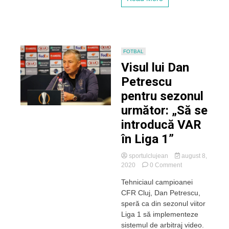
Europa
sunt
fantastice,
iar
în
campionat
FOTBAL
sunt
Visul lui Dan
dezastruoase”
Petrescu
pentru sezonul
următor: „Să se
introducă VAR
în Liga 1”
sportulclujean
august 8,
on
2020
0 Comment
Visul
Tehniciaul campioanei
lui
CFR Cluj, Dan Petrescu,
Dan
Petrescu
speră ca din sezonul viitor
pentru
Liga 1 să implementeze
sezonul
sistemul de arbitraj video.
următor: