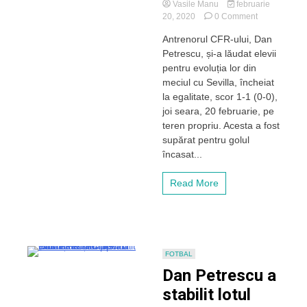
Vasile Manu
februarie
on
20, 2020
0 Comment
Petrescu,
Antrenorul CFR-ului, Dan
după
Petrescu, și-a lăudat elevii
remiza
cu
pentru evoluția lor din
Sevilla:
meciul cu Sevilla, încheiat
„Cu
la egalitate, scor 1-1 (0-0),
Celtic
joi seara, 20 februarie, pe
am
teren propriu. Acesta a fost
reușit
supărat pentru golul
minunea,
acum
încasat...
mai
încercăm
Read More
o
dată”
FOTBAL
Dan Petrescu a
stabilit lotul