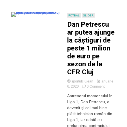
Țucudean
în
iarbă
FOTBAL
SLIDER
Dan Petrescu
ar putea ajunge
la câștiguri de
peste 1 milion
de euro pe
sezon de la
CFR Cluj
sportulclujean
ianuarie
on
6, 2020
0 Comment
Dan
Antrenorul momentului în
Petrescu
Liga 1, Dan Petrescu, a
ar
putea
devenit și cel mai bine
ajunge
plătit tehnician român din
la
Liga 1, iar odată cu
câștiguri
prelungirea contractului
de