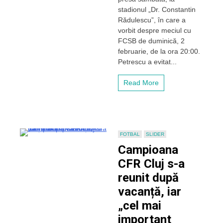
derby-
stadionul „Dr. Constantin
ul
Rădulescu”, în care a
CFR
vorbit despre meciul cu
Cluj
FCSB de duminică, 2
–
februarie, de la ora 20:00.
FCSB:
„Va
Petrescu a evitat...
fi
un
Read More
meci
de
luptă”
–
VIDEO
FOTBAL
SLIDER
Campioana
CFR Cluj s-a
reunit după
vacanță, iar
„cel mai
important