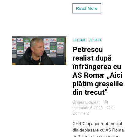
CFR
Cluj
Read More
în
această
iarnă
FOTBAL
SLIDER
Petrescu
realist după
înfrângerea cu
AS Roma: „Aici
plătim greșelile
din trecut”
sportulclujean
noiembrie 6, 2020
0
on
Comment
Petrescu
CFR Cluj a pierdut meciul
realist
din deplasare cu AS Roma
după
înfrângerea
,5-0, iar la finalul jocului,