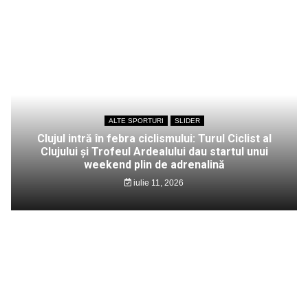
ALTE SPORTURI
SLIDER
Clujul intră în febra ciclismului: Turul Ciclist al
Clujului și Trofeul Ardealului dau startul unui
weekend plin de adrenalină
iulie 11, 2026