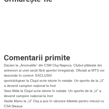
Comentarii primite
Dacian
la
„Anomaliile” din CSM Cluj-Napoca. Clubul plătește doi
antrenori ai unei secții fără sportivi înregistrați. Oficialii ai MTS vor
descinde în control- EXCLUSIV
sportulclujean
la
Clujul scrie istorie în natație. Un sportiv de la „U”
a devenit campion național la înot
Vass Attila
la
Clujul scrie istorie în natație. Un sportiv de la „U” a
devenit campion național la înot
Vasile Manu
la
„U” Cluj a pus în vânzare biletele pentru meciul cu
CSA Steaua