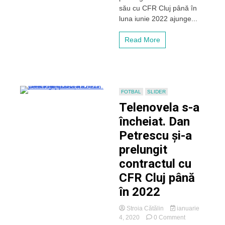
său cu CFR Cluj până în
peste
luna iunie 2022 ajunge...
1
milion
de
Read More
euro
pe
sezon
de
la
CFR
FOTBAL
SLIDER
Cluj
Telenovela s-a
încheiat. Dan
Petrescu și-a
prelungit
contractul cu
CFR Cluj până
în 2022
Stroia Cătălin
ianuarie
on
4, 2020
0 Comment