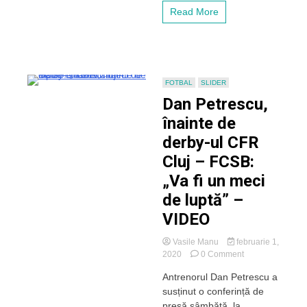
Țucudean,
Read More
Costache
și
Chipciu
FOTBAL
SLIDER
Dan Petrescu,
înainte de
derby-ul CFR
Cluj – FCSB:
„Va fi un meci
de luptă” –
VIDEO
Vasile Manu
februarie 1,
on
2020
0 Comment
Dan
Antrenorul Dan Petrescu a
Petrescu,
susținut o conferință de
înainte
de
presă sâmbătă, la