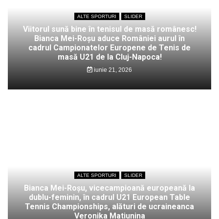
ALTE SPORTURI
SLIDER
Viitorul sună bine în tenisul de masă românesc!
Bianca Mei-Roșu aduce României aurul în
cadrul Campionatelor Europene de Tenis de
masă U21 de la Cluj-Napoca!
iunie 21, 2026
ALTE SPORTURI
SLIDER
Bianca Mei-Roșu, vicecampioană europeană la
dublu-feminin, în cadrul U21 European Table
Tennis Championships, alături de ucraineanca
Veronika Matiunina