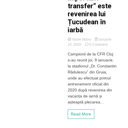
transfer” este
revenirea lui
Țucudean în
iarbă
Vasile Manu
ianuarie
on
10, 2020
0 Comment
Campioana
Campionii de la CFR Cluj
CFR
s-au reunit joi, 9 ianuarie,
Cluj
s-
la stadionul „Dr. Constantin
a
Rădulescu” din Gruia,
reunit
unde au efectuat primul
după
antrenament oficial din
vacanță,
2020 după revenirea din
iar
vacanța de iarnă și
„cel
mai
așteaptă plecarea...
important
transfer”
Read More
este
revenirea
lui