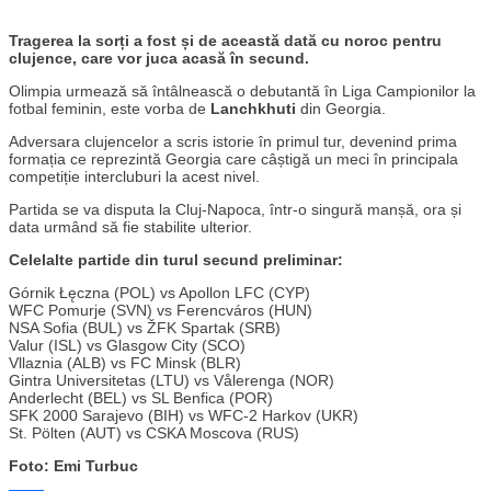
Tragerea la sorți a fost și de această dată cu noroc pentru
clujence, care vor juca acasă în secund.
Olimpia urmează să întâlnească o debutantă în Liga Campionilor la
fotbal feminin, este vorba de
Lanchkhuti
din Georgia.
Adversara clujencelor a scris istorie în primul tur, devenind prima
formația ce reprezintă Georgia care câștigă un meci în principala
competiție intercluburi la acest nivel.
Partida se va disputa la Cluj-Napoca, într-o singură manșă, ora și
data urmând să fie stabilite ulterior.
Celelalte partide din turul secund preliminar:
Górnik Łęczna (POL) vs Apollon LFC (CYP)
WFC Pomurje (SVN) vs Ferencváros (HUN)
NSA Sofia (BUL) vs ŽFK Spartak (SRB)
Valur (ISL) vs Glasgow City (SCO)
Vllaznia (ALB) vs FC Minsk (BLR)
Gintra Universitetas (LTU) vs Vålerenga (NOR)
Anderlecht (BEL) vs SL Benfica (POR)
SFK 2000 Sarajevo (BIH) vs WFC-2 Harkov (UKR)
St. Pölten (AUT) vs CSKA Moscova (RUS)
Foto: Emi Turbuc