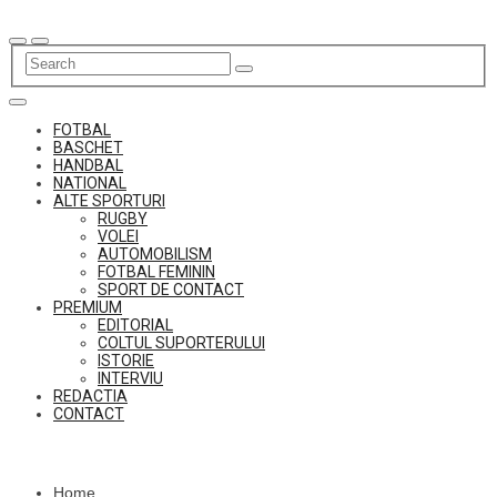
Skip
to
content
FOTBAL
BASCHET
HANDBAL
NATIONAL
ALTE SPORTURI
RUGBY
VOLEI
AUTOMOBILISM
FOTBAL FEMININ
SPORT DE CONTACT
PREMIUM
EDITORIAL
COLTUL SUPORTERULUI
ISTORIE
INTERVIU
REDACTIA
CONTACT
Home