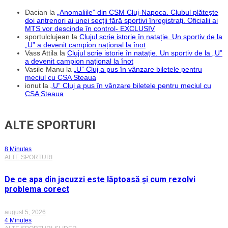
Dacian
la
„Anomaliile” din CSM Cluj-Napoca. Clubul plătește
doi antrenori ai unei secții fără sportivi înregistrați. Oficialii ai
MTS vor descinde în control- EXCLUSIV
sportulclujean
la
Clujul scrie istorie în natație. Un sportiv de la
„U” a devenit campion național la înot
Vass Attila
la
Clujul scrie istorie în natație. Un sportiv de la „U”
a devenit campion național la înot
Vasile Manu
la
„U” Cluj a pus în vânzare biletele pentru
meciul cu CSA Steaua
ionut
la
„U” Cluj a pus în vânzare biletele pentru meciul cu
CSA Steaua
ALTE SPORTURI
8 Minutes
ALTE SPORTURI
De ce apa din jacuzzi este lăptoasă și cum rezolvi
problema corect
august 5, 2026
4 Minutes