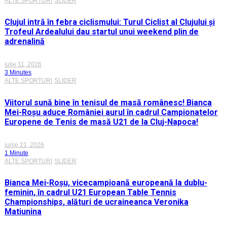
ALTE SPORTURI
SLIDER
Clujul intră în febra ciclismului: Turul Ciclist al Clujului și
Trofeul Ardealului dau startul unui weekend plin de
adrenalină
iulie 11, 2026
3 Minutes
ALTE SPORTURI
SLIDER
Viitorul sună bine în tenisul de masă românesc! Bianca
Mei-Roșu aduce României aurul în cadrul Campionatelor
Europene de Tenis de masă U21 de la Cluj-Napoca!
iunie 21, 2026
1 Minute
ALTE SPORTURI
SLIDER
Bianca Mei-Roșu, vicecampioană europeană la dublu-
feminin, în cadrul U21 European Table Tennis
Championships, alături de ucraineanca Veronika
Matiunina