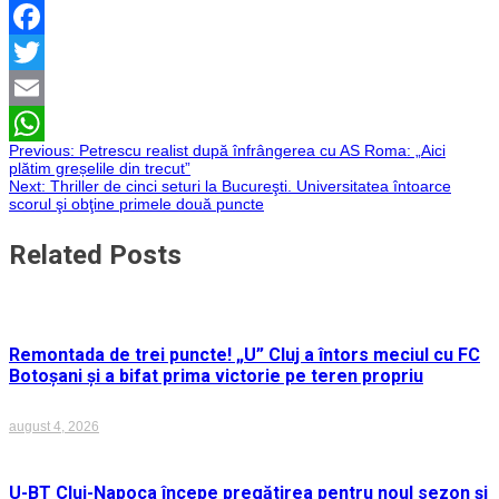
Facebook
Twitter
Email
Navigare
Previous:
Petrescu realist după înfrângerea cu AS Roma: „Aici
WhatsApp
plătim greșelile din trecut”
Next:
Thriller de cinci seturi la Bucureşti. Universitatea întoarce
în
scorul şi obţine primele două puncte
articole
Related Posts
Remontada de trei puncte! „U” Cluj a întors meciul cu FC
Botoșani și a bifat prima victorie pe teren propriu
august 4, 2026
U-BT Cluj-Napoca începe pregătirea pentru noul sezon și