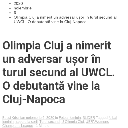
2020
noiembrie
6
Olimpia Cluj a nimerit un adversar ușor în turul secund al
UWCL. O debutantă vine la Cluj-Napoca
Olimpia Cluj a nimerit
un adversar ușor în
turul secund al UWCL.
O debutantă vine la
Cluj-Napoca
Bucsi Krisztian
noiembrie 6, 2020
in
Fotbal feminin
,
SLIDER
Tagged
fotbal
feminin
,
tragere la sorti
,
Turul secund
,
U Olimpia Cluj
,
UEFA Womens
Champions League
- 1 Minute