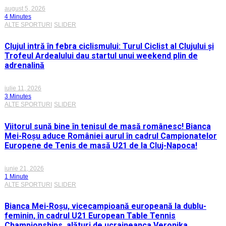
august 5, 2026
4 Minutes
ALTE SPORTURI
SLIDER
Clujul intră în febra ciclismului: Turul Ciclist al Clujului și
Trofeul Ardealului dau startul unui weekend plin de
adrenalină
iulie 11, 2026
3 Minutes
ALTE SPORTURI
SLIDER
Viitorul sună bine în tenisul de masă românesc! Bianca
Mei-Roșu aduce României aurul în cadrul Campionatelor
Europene de Tenis de masă U21 de la Cluj-Napoca!
iunie 21, 2026
1 Minute
ALTE SPORTURI
SLIDER
Bianca Mei-Roșu, vicecampioană europeană la dublu-
feminin, în cadrul U21 European Table Tennis
Championships, alături de ucraineanca Veronika