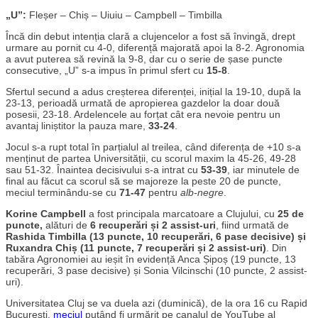
„U”:
Fleșer – Chiș – Uiuiu – Campbell – Timbilla
Încă din debut intenția clară a clujencelor a fost să învingă, drept
urmare au pornit cu 4-0, diferență majorată apoi la 8-2. Agronomia
a avut puterea să revină la 9-8, dar cu o serie de șase puncte
consecutive, „U” s-a impus în primul sfert cu
15-8
.
Sfertul secund a adus creșterea diferenței, inițial la 19-10, după la
23-13, perioadă urmată de apropierea gazdelor la doar două
posesii, 23-18. Ardelencele au forțat cât era nevoie pentru un
avantaj liniștitor la pauza mare,
33-24
.
Jocul s-a rupt total în parțialul al treilea, când diferența de +10 s-a
menținut de partea Universității, cu scorul maxim la 45-26, 49-28
sau 51-32. Înaintea decisivului s-a intrat cu
53-39
, iar minutele de
final au făcut ca scorul să se majoreze la peste 20 de puncte,
meciul terminându-se cu
71-47
pentru
alb-negre
.
Korine Campbell
a fost principala marcatoare a Clujului, cu
25 de
puncte,
alături de
6 recuperări și 2 assist-uri
, fiind urmată de
Rashida Timbilla (13 puncte, 10 recuperări, 6 pase decisive) și
Ruxandra Chiș (11 puncte, 7 recuperări și 2 assist-uri)
. Din
tabăra Agronomiei au ieșit în evidență Anca Șipoș (19 puncte, 13
recuperări, 3 pase decisive) și Sonia Vilcinschi (10 puncte, 2 assist-
uri).
Universitatea Cluj se va duela azi (duminică), de la ora 16 cu Rapid
București,
meciul
putând fi urmărit pe canalul de YouTube al