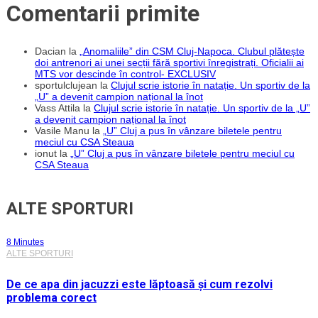
Comentarii primite
Dacian
la
„Anomaliile” din CSM Cluj-Napoca. Clubul plătește
doi antrenori ai unei secții fără sportivi înregistrați. Oficialii ai
MTS vor descinde în control- EXCLUSIV
sportulclujean
la
Clujul scrie istorie în natație. Un sportiv de la
„U” a devenit campion național la înot
Vass Attila
la
Clujul scrie istorie în natație. Un sportiv de la „U”
a devenit campion național la înot
Vasile Manu
la
„U” Cluj a pus în vânzare biletele pentru
meciul cu CSA Steaua
ionut
la
„U” Cluj a pus în vânzare biletele pentru meciul cu
CSA Steaua
ALTE SPORTURI
8 Minutes
ALTE SPORTURI
De ce apa din jacuzzi este lăptoasă și cum rezolvi
problema corect