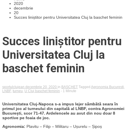
2020
decembrie
20
Succes liniștitor pentru Universitatea Cluj la baschet feminin
Succes liniștitor pentru
Universitatea Cluj la
baschet feminin
sportulclujean
decembrie 20, 2020
in
BASCHET
Tagged
Agronomia Bucuresti
,
LNBF
,
turneu
,
U Cluj baschet feminin
- 1 Minute
Universitatea Cluj-Napoca s-a impus lejer sâmbătă seara în
primul joc al turneului din capitală al LNBF, contra Agronomiei
București, scor 71-47. Ardelencele au avut din nou doar 8
sportive pe foaia de joc.
Agronomia:
Plavitu – Filip – Militaru – Ușurelu – Șipoș