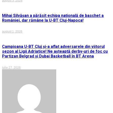
august 3, 2026
Mihai Silvășan a părăsit echipa națională de baschet a
României, dar rămâne la U-BT Cluj-Napoca!
august 1, 2026
Campioana U-BT Cluj și-a aflat adversarele din viitorul
sezon al Ligii Adriatice! Ne așteaptă derby-uri de foc cu
Partizan Belgrad și Dubai Basketball în BT Arena
iulie 27, 2026