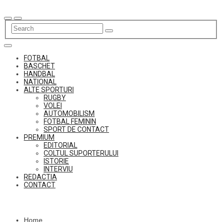
Skip
to
content
FOTBAL
BASCHET
HANDBAL
NATIONAL
ALTE SPORTURI
RUGBY
VOLEI
AUTOMOBILISM
FOTBAL FEMININ
SPORT DE CONTACT
PREMIUM
EDITORIAL
COLTUL SUPORTERULUI
ISTORIE
INTERVIU
REDACTIA
CONTACT
Home