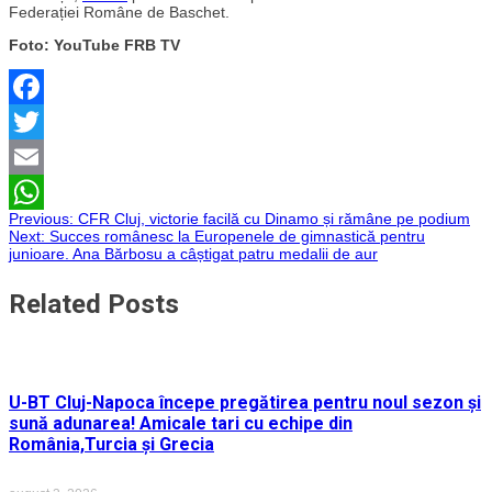
Federației Române de Baschet.
Foto: YouTube FRB TV
Facebook
Twitter
Email
Navigare
Previous:
CFR Cluj, victorie facilă cu Dinamo și rămâne pe podium
WhatsApp
Next:
Succes românesc la Europenele de gimnastică pentru
junioare. Ana Bărbosu a câștigat patru medalii de aur
în
Related Posts
articole
U-BT Cluj-Napoca începe pregătirea pentru noul sezon și
sună adunarea! Amicale tari cu echipe din
România,Turcia și Grecia