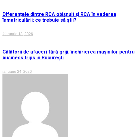
Diferențele dintre RCA obișnuit și RCA în vederea
înmatriculării: ce trebuie să știi?
februarie 18, 2026
Călătorii de afaceri fără griji: închirierea mașinilor pentru
business trips în București
ianuarie 24, 2026