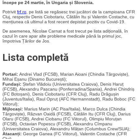
începe pe 24 martie, în Ungaria și Slovenia.
Potrivit
frf.ro
, pe listă se regăsesc trei jucători de la campioana CFR
Cluj, respectiv Denis Ciobotariu, Cătălin Itu și Valentin Costache, cu
mențiunea că ultimul a fost recent depistat pozitiv cu Covid-19.
De asemenea, Nicolae Carnat a fost trecut pe lista adițională, în
cazul în care apar alte probleme medicale până la primul joc,
împotriva Țărilor de Jos.
Lista completă
Portari:
Andrei Vlad (FCSB), Marian Aioani (Chindia Târgoviște),
Mihai Eșanu (Dinamo București);
Fundași:
Ștefan Vlădoiu (Universitatea Craiova), Denis Haruț
(FCSB), Alexandru Pașcanu (Ponferradina/Spania), Andrei Chindriș
(FC Botoșani), Denis Ciobotariu (CFR Cluj), Radu Drăgușin
(Juventus/Italia), Raul Opruț (AFC Hermannstadt), Radu Boboc (FC
Viitorul);
Mijlocași:
Marius Marin (AC Pisa/Italia), Marco Dulca (Chindia
Târgoviște), Răzvan Oaidă (FCSB), Cătălin Itu (CFR Cluj), Darius
Olaru (FCSB), Andrei Ciobanu (FC Viitorul), Olimpiu Moruțan
(FCSB), Octavian Popescu (FCSB), Alexandru Cîmpanu
(Universitatea Craiova), Alexandru Mățan (Columbus Crew/SUA);
Atacanți:
George Ganea (FC Viitorul), Valentin Costache (CFR
Cluj).