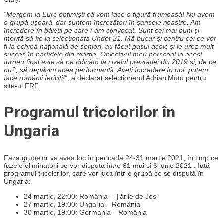
“Mergem la Euro optimiști că vom face o figură frumoasă! Nu avem
o grupă ușoară, dar suntem încrezători în șansele noastre. Am
încredere în băieții pe care i-am convocat. Sunt cei mai buni și
merită să fie la selecționata Under 21. Mă bucur și pentru cei ce vor
fi la echipa națională de seniori, au făcut pasul acolo și le urez mult
succes în partidele din martie. Obiectivul meu personal la acest
turneu final este să ne ridicăm la nivelul prestației din 2019 și, de ce
nu?, să depășim acea performanță. Aveți încredere în noi, putem
face românii fericiți!”
, a declarat selecționerul Adrian Mutu pentru
site-ul FRF.
Programul tricolorilor în
Ungaria
Faza grupelor va avea loc în perioada 24-31 martie 2021, în timp ce
fazele eliminatorii se vor disputa între 31 mai și 6 iunie 2021 . Iată
programul tricolorilor, care vor juca într-o grupă ce se dispută în
Ungaria:
24 martie, 22:00: România – Țările de Jos
27 martie, 19:00: Ungaria – România
30 martie, 19:00: Germania – România