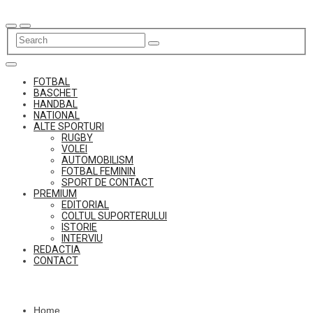
Skip
to
content
FOTBAL
BASCHET
HANDBAL
NATIONAL
ALTE SPORTURI
RUGBY
VOLEI
AUTOMOBILISM
FOTBAL FEMININ
SPORT DE CONTACT
PREMIUM
EDITORIAL
COLTUL SUPORTERULUI
ISTORIE
INTERVIU
REDACTIA
CONTACT
Home