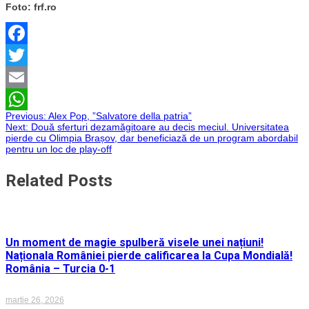
Foto: frf.ro
Facebook
Twitter
Email
Navigare
Previous:
Alex Pop, ”Salvatore della patria”
WhatsApp
Next:
Două sferturi dezamăgitoare au decis meciul. Universitatea
pierde cu Olimpia Brașov, dar beneficiază de un program abordabil
în
pentru un loc de play-off
articole
Related Posts
Un moment de magie spulberă visele unei națiuni!
Naționala României pierde calificarea la Cupa Mondială!
România – Turcia 0-1
martie 26, 2026