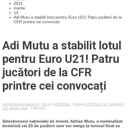
2021
martie
14
Adi Mutu a stabilit lotul pentru Euro U21! Patru jucători de la
CFR printre cei convocați
Adi Mutu a stabilit lotul
pentru Euro U21! Patru
jucători de la CFR
printre cei convocați
sportulclujean
martie 14, 2021
in
NATIONAL
Tagged
EURO U21
,
lot
,
nationala
u21
,
turneu final
- 2 Minutes
Selecționerul naționalei de tineret, Adrian Mutu, a nominalizat
duminică cei 23 de jucători care vor merge la turneul final ce