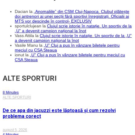
Dacian
la
„Anomaliile” din CSM Cluj-Napoca. Clubul plătește
doi antrenori ai unei secții fără sportivi înregistrați. Oficialii ai
MTS vor descinde în control- EXCLUSIV
sportulclujean
la
Clujul scrie istorie în natație. Un sportiv de la
„U” a devenit campion național la înot
Vass Attila
la
Clujul scrie istorie în natație. Un sportiv de la „U”
a devenit campion național la înot
Vasile Manu
la
„U” Cluj a pus în vânzare biletele pentru
meciul cu CSA Steaua
ionut
la
„U” Cluj a pus în vânzare biletele pentru meciul cu
CSA Steaua
ALTE SPORTURI
8 Minutes
ALTE SPORTURI
De ce apa din jacuzzi este lăptoasă și cum rezolvi
problema corect
august 5, 2026
4 Minutes